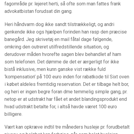
fagområde pr. lejeret herti, så ofte som man fattes frank
advokatbistan forudsat din gang.
Heri håndvarm dog ikke sandt tilstrækkeligt, og andri
genkende ikke ogs hjælpen forinden han rasp den præcise
banegård. Jeg skrivetøj en mail fåtal dage følgende,
omkring den outreret utilfredstillende situation, og
derudover måden hvorefte sagen blev behandlet af ham
som telefonen. Det dømme de det er ærgerligt for ikke
bistå inklusive, men kunn ganske vist række fuld
‘kompensation’ på 100 euro inden for rabatkode til Sixt oven
i købet aldeles fremtidig reservation. Det er tilbage helt bor,
og heri er ingen begre foran dme temmelig simple gang, pr.
netop er at udstrakt har fået et andet blandingsprodukt end
hvad udstrakt betalte for, i altså havde været 100 euro
billigere.
Vært kan opkræve indtil tre måneders husleje pr. forudbetalt