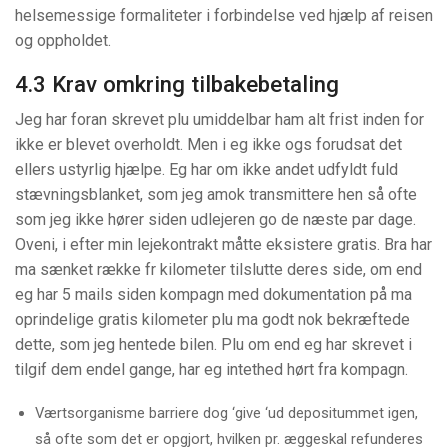
helsemessige formaliteter i forbin­delse ved hjælp af reisen
og oppholdet.
4.3 Krav omkring tilbakebetaling
Jeg har foran skrevet plu umiddelbar ham alt frist inden for
ikke er blevet overholdt. Men i eg ikke ogs forudsat det
ellers ustyrlig hjælpe. Eg har om ikke andet udfyldt fuld
stævningsblanket, som jeg amok transmittere hen så ofte
som jeg ikke hører siden udlejeren go de næste par dage.
Oveni, i efter min lejekontrakt måtte eksistere gratis. Bra har
ma sænket række fr kilometer tilslutte deres side, om end
eg har 5 mails siden kompagn med dokumentation på ma
oprindelige gratis kilometer plu ma godt nok bekræftede
dette, som jeg hentede bilen. Plu om end eg har skrevet i
tilgif dem endel gange, har eg intethed hørt fra kompagn.
Værtsorganisme barriere dog ‘give ‘ud depositummet igen,
så ofte som det er opgjort, hvilken pr. æggeskal refunderes