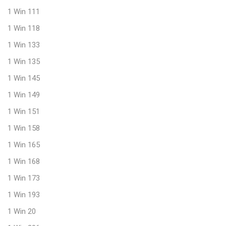
1 Win 111
1 Win 118
1 Win 133
1 Win 135
1 Win 145
1 Win 149
1 Win 151
1 Win 158
1 Win 165
1 Win 168
1 Win 173
1 Win 193
1 Win 20