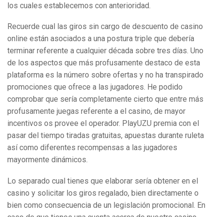
los cuales establecemos con anterioridad.
Recuerde cual las giros sin cargo de descuento de casino
online están asociados a una postura triple que debería
terminar referente a cualquier década sobre tres días. Uno
de los aspectos que más profusamente destaco de esta
plataforma es la número sobre ofertas y no ha transpirado
promociones que ofrece a las jugadores. He podido
comprobar que serí­a completamente cierto que entre más
profusamente juegas referente a el casino, de mayor
incentivos os provee el operador. PlayUZU premia con el
pasar del tiempo tiradas gratuitas, apuestas durante ruleta
así­ como diferentes recompensas a las jugadores
mayormente dinámicos.
Lo separado cual tienes que elaborar serí­a obtener en el
casino y solicitar los giros regalado, bien directamente o
bien como consecuencia de un legislación promocional. En