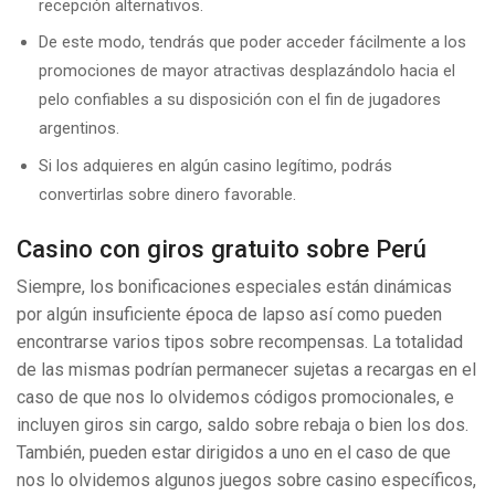
recepción alternativos.
De este modo, tendrás que poder acceder fácilmente a los
promociones de mayor atractivas desplazándolo hacia el
pelo confiables a su disposición con el fin de jugadores
argentinos.
Si los adquieres en algún casino legítimo, podrás
convertirlas sobre dinero favorable.
Casino con giros gratuito sobre Perú
Siempre, los bonificaciones especiales están dinámicas
por algún insuficiente época de lapso así­ como pueden
encontrarse varios tipos sobre recompensas. La totalidad
de las mismas podrían permanecer sujetas a recargas en el
caso de que nos lo olvidemos códigos promocionales, e
incluyen giros sin cargo, saldo sobre rebaja o bien los dos.
También, pueden estar dirigidos a uno en el caso de que
nos lo olvidemos algunos juegos sobre casino específicos,