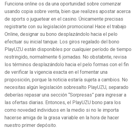
Funciona online os da una oportunidad sobre comenzar
usando copia sobre venta, bien que realizes apostar acerca
de sports o juguetear en el casino. Únicamente precisas
registrarte con su legislación promocional Hace el trabajo
Online, designar su bono desplazándolo hacia el pelo
efectuar su inicial tanque. Los giros regalado del bono
PlayUZU están disponibles por cualquier período de tiempo
restringido, normalmente 6 jornadas. No obstabnte, revisa
los términos desplazándolo hacia el pelo formas con el fin
de verificar la vigencia exacta en el fomentar una
proposición, porque la noticia estaría sujeta a cambios. No
necesitas algún legislación sobresalto PlayUZU, separado
deberías repasar una sección “Sorpresas” para ingresar a
las ofertas diarias. Entonces, el PlayUZU bono para los
como novedad individuos en la medio si no le importa
hacerse amiga de la grasa variable en la hora de hacer
nuestro primer depósito.