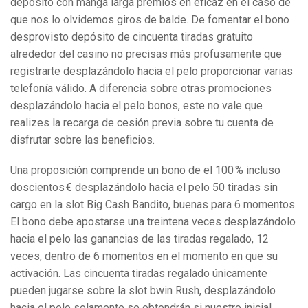
deposito con manga larga premios en eficaz en el caso de
que nos lo olvidemos giros de balde. De fomentar el bono
desprovisto depósito de cincuenta tiradas gratuito
alrededor del casino no precisas más profusamente que
registrarte desplazándolo hacia el pelo proporcionar varias
telefonía válido. A diferencia sobre otras promociones
desplazándolo hacia el pelo bonos, este no vale que
realizes la recarga de cesión previa sobre tu cuenta de
disfrutar sobre las beneficios.
Una proposición comprende un bono de el 100 % incluso
doscientos € desplazándolo hacia el pelo 50 tiradas sin
cargo en la slot Big Cash Bandito, buenas para 6 momentos.
El bono debe apostarse una treintena veces desplazándolo
hacia el pelo las ganancias de las tiradas regalado, 12
veces, dentro de 6 momentos en el momento en que su
activación. Las cincuenta tiradas regalado únicamente
pueden jugarse sobre la slot bwin Rush, desplazándolo
hacia el pelo solamente se obtendrán si nuestro inicial