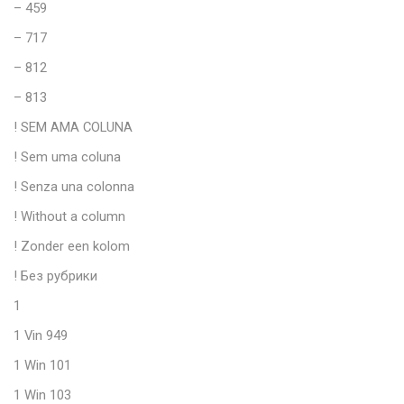
– 459
– 717
– 812
– 813
! SEM AMA COLUNA
! Sem uma coluna
! Senza una colonna
! Without a column
! Zonder een kolom
! Без рубрики
1
1 Vin 949
1 Win 101
1 Win 103