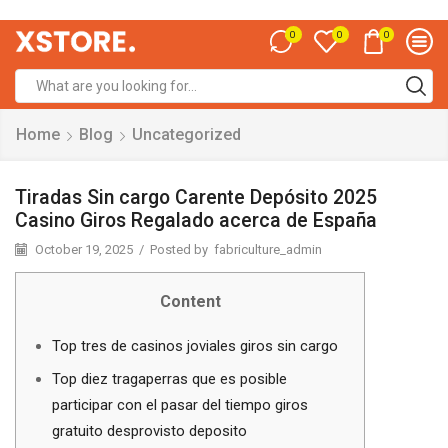
0
0
0
Home
Blog
Uncategorized
Tiradas Sin cargo Carente Depósito 2025
Casino Giros Regalado acerca de España
October 19, 2025
/
Posted by
fabriculture_admin
Content
Top tres de casinos joviales giros sin cargo
Top diez tragaperras que es posible
participar con el pasar del tiempo giros
gratuito desprovisto deposito