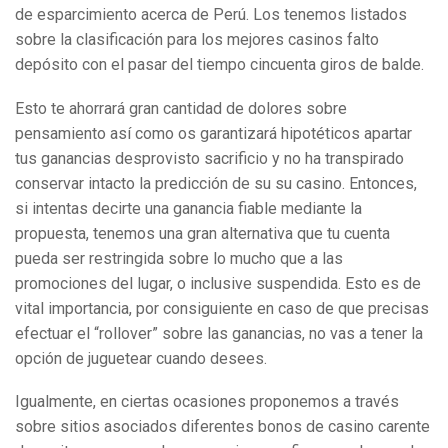
de esparcimiento acerca de Perú. Los tenemos listados
sobre la clasificación para los mejores casinos falto
depósito con el pasar del tiempo cincuenta giros de balde.
Esto te ahorrará gran cantidad de dolores sobre
pensamiento así­ como os garantizará hipotéticos apartar
tus ganancias desprovisto sacrificio y no ha transpirado
conservar intacto la predicción de su su casino. Entonces,
si intentas decirte una ganancia fiable mediante la
propuesta, tenemos una gran alternativa que tu cuenta
pueda ser restringida sobre lo mucho que a las
promociones del lugar, o inclusive suspendida. Esto es de
vital importancia, por consiguiente en caso de que precisas
efectuar el “rollover” sobre las ganancias, no vas a tener la
opción de juguetear cuando desees.
Igualmente, en ciertas ocasiones proponemos a través
sobre sitios asociados diferentes bonos de casino carente