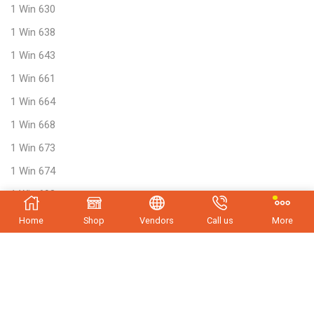
1 Win 630
1 Win 638
1 Win 643
1 Win 661
1 Win 664
1 Win 668
1 Win 673
1 Win 674
1 Win 698
1 Win 736
Home
Shop
Vendors
Call us
More
1 Win 741
1 Win 746
1 Win 752
1 Win 758