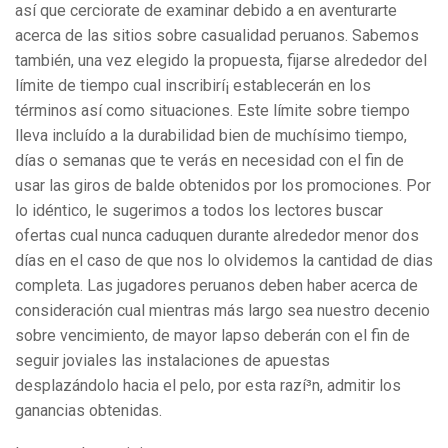
así que cerciorate de examinar debido a en aventurarte
acerca de las sitios sobre casualidad peruanos. Sabemos
también, una vez elegido la propuesta, fijarse alrededor del
límite de tiempo cual inscribirí¡ establecerán en los
términos así­ como situaciones. Este límite sobre tiempo
lleva incluído a la durabilidad bien de muchísimo tiempo,
días o semanas que te verás en necesidad con el fin de
usar las giros de balde obtenidos por los promociones. Por
lo idéntico, le sugerimos a todos los lectores buscar
ofertas cual nunca caduquen durante alrededor menor dos
días en el caso de que nos lo olvidemos la cantidad de dias
completa. Las jugadores peruanos deben haber acerca de
consideración cual mientras más largo sea nuestro decenio
sobre vencimiento, de mayor lapso deberán con el fin de
seguir joviales las instalaciones de apuestas
desplazándolo hacia el pelo, por esta razí³n, admitir los
ganancias obtenidas.