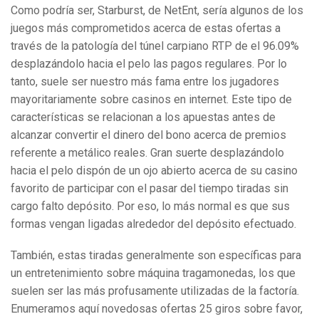
Como podrí­a ser, Starburst, de NetEnt, serí­a algunos de los
juegos más comprometidos acerca de estas ofertas a
través de la patologí­a del túnel carpiano RTP de el 96.09%
desplazándolo hacia el pelo las pagos regulares. Por lo
tanto, suele ser nuestro más fama entre los jugadores
mayoritariamente sobre casinos en internet. Este tipo de
características se relacionan a los apuestas antes de
alcanzar convertir el dinero del bono acerca de premios
referente a metálico reales. Gran suerte desplazándolo
hacia el pelo dispón de un ojo abierto acerca de su casino
favorito de participar con el pasar del tiempo tiradas sin
cargo falto depósito. Por eso, lo más normal es que sus
formas vengan ligadas alrededor del depósito efectuado.
También, estas tiradas generalmente son específicas para
un entretenimiento sobre máquina tragamonedas, los que
suelen ser las más profusamente utilizadas de la factoría.
Enumeramos aquí novedosas ofertas 25 giros sobre favor,