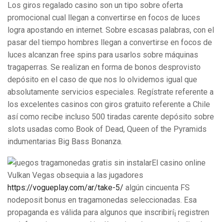
Los giros regalado casino son un tipo sobre oferta
promocional cual llegan a convertirse en focos de luces
logra apostando en internet. Sobre escasas palabras, con el
pasar del tiempo hombres llegan a convertirse en focos de
luces alcanzan free spins para usarlos sobre máquinas
tragaperras. Se realizan en forma de bonos desprovisto
depósito en el caso de que nos lo olvidemos igual que
absolutamente servicios especiales. Regístrate referente a
los excelentes casinos con giros gratuito referente a Chile
así­ como recibe incluso 500 tiradas carente depósito sobre
slots usadas como Book of Dead, Queen of the Pyramids
indumentarias Big Bass Bonanza.
El casino online
Vulkan Vegas obsequia a las jugadores
https://vogueplay.com/ar/take-5/
algún cincuenta FS
nodeposit bonus en tragamonedas seleccionadas. Esa
propaganda es válida para algunos que inscribirí¡ registren