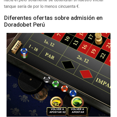
tanque serí­a de por lo menos cincuenta €.
Diferentes ofertas sobre admisión en
Doradobet Perú