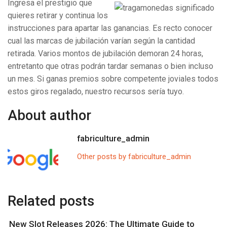
Ingresa el prestigio que
quieres retirar y continua los
instrucciones para apartar las ganancias. Es recto conocer
cual las marcas de jubilación varían según la cantidad
retirada. Varios montos de jubilación demoran 24 horas,
entretanto que otras podrán tardar semanas o bien incluso
un mes. Si ganas premios sobre competente joviales todos
estos giros regalado, nuestro recursos serí­a tuyo.
About author
fabriculture_admin
Other posts by fabriculture_admin
Related posts
New Slot Releases 2026: The Ultimate Guide to