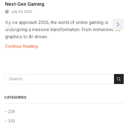
Next-Gen Gaming
July 29, 2026
As we approach 2026, the world of online gaming is
undergoing a massive transformation. From immersive 3D
graphics to AI-driven...
Continue Reading
CATEGORIES
– 239
– 330