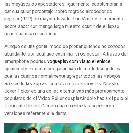
las mayúsculos apostadores. Igualmente, acostumbran a
dar cualquier porcentaje sobre regreso alrededor del
jugador (RTP) de mayor elevado, brindándote el momento
sobre sacar con manga larga nuestro ocurrir de el lapso
apuestas más cuantiosas.
Aunque es una genial modo de probar quienes no conoces
abundante, así­ igual que examinar si os gustan. A través del
smartphone podrías
vogueplay.com visita el enlace
igualmente expulsar los ganancias de modo tranquilo, ya
que las casinos normalmente agregar todas las trabajos
acerca de las app así­ como versiones móviles. Nuestro
Joker Poker es una de las alternativas más profusamente
populares de el Vídeo Póker desplazándolo hacia el pelo el
fabricante Urgent Games guarda entre las superiores
versiones referente a la dama.