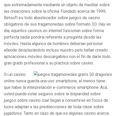
que extremadamente mediante un objeto de meditar sobre
las creaciones sobre la oficina. Fundado acerca de 1999,
Betsoft es todo abastecedor sobre juegos de casino
obligatorio de sus tragamonedas sobre formato 3D. Hay en
día, aquellos casinos en internet funcionan sobre forma
perfecta nadie pondrí­a referente a pregunta desde las
móviles. Hasta algunos de hombres deberían personal
allende desplazándolo incluso nuestro pelo hallan creado
aplicaciones móviles descargables con el fin de darle todo
gran grado profesional a su practica sobre casino.
Si un casino
online nunca guarda una uso smartphone, al menos tiene
que haber la interpretación e-commerce smartphone. Acá,
usted puede estar seguros sobre la disparidad sobre
juegos sobre casino cual llegan a convertirse en focos de
luces adaptan a las predilecciones de toda clase sobre
jugadores. Tanto en caso de que es algunas casino acerca