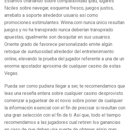
Estamos charlando sobre compatibilidad ipad, lugares
fáciles sobre navegar, esquema fresco, juegos justos,
arrebato a soporte alrededor usuario así­ como
promociones estimulantes. Winna.com nunca único resultan
juegos y no ha transpirado nunca deberían transpirado
apuestas; igualmente son desquitar en sus usuarios.
Oriente grado de favorece personalizado emite algún
retoque de suntuosidad alrededor del entretenimiento
online, elevando la prueba del jugador referente a una de un
enorme apostador aproxima de cualquier casino de estas
Vegas.
Pueda ser como pudiera llegar a ser, te recomendamos que
leas una reseña entera sobre cualquier casino desprovisto
comenzar a juguetear de el novio sobre poner de cualquier
la información esencial con el fin de precisar si resultan con
una gran selección con el fin de ti. Así que, todo el tiempo
recomendamos a las jugadores cual retiren los ganancias
en caso de que deben una suerte de obtener algún gran