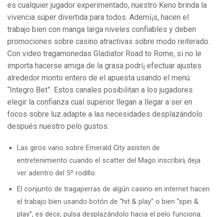
es cualquier jugador experimentado, nuestro Keno brinda la
vivencia súper divertida para todos. Ademí¡s, hacen el
trabajo bien con manga larga niveles confiables y deben
promociones sobre casino atractivas sobre modo reiterado.
Con video tragamonedas Gladiator Road to Rome, si no le
importa hacerse amiga de la grasa podrí¡ efectuar ajustes
alrededor monto entero de el apuesta usando el menú
“Integro Bet”. Estos canales posibilitan a los jugadores
elegir la confianza cual superior llegan a llegar a ser en
focos sobre luz adapte a las necesidades desplazándolo
después nuestro pelo gustos.
Las giros vano sobre Emerald City asisten de
entretenimiento cuando el scatter del Mago inscribirí¡ deja
ver adentro del 5º rodillo.
El conjunto de tragaperras de algún casino en internet hacen
el trabajo bien usando botón de “hit & play” o bien “spin &
play”, es decir, pulsa desplazándolo hacia el pelo funciona.