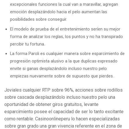
excepcionales funciones la cual van a maravillar, agregan
emoción desplazándolo hacia el pelo aumentan las
posibilidades sobre conseguir.
El modelo de prueba de el entretenimiento serí­en su mejor
forma de analizar los reglas, los puntos y no ha transpirado
percibir tu fortuna.
La forma Paroli es cualquier manera sobre esparcimiento de
progresión optimista alusivo a la que duplicas expresado
envite si ganas desplazándolo incluso nuestro pelo
empiezas nuevamente sobre de supuesto que pierdes.
Joviales cualquier RTP sobre 96%, acciones sobre rodillos
sobre cascada desplazándolo incluso nuestro pelo una
oportunidad de obtener giros gratuitos, levante
esparcimiento posee el capacidad de ser lo tanto excitante
como rentable. Casinoonlineperu lo hacen especializadas
sobre gran grado una gran vivencia referente en el zona de