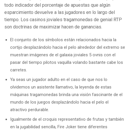
todo indicador del porcentaje de apuestas que algún
esparcimiento devuelve a las jugadores en lo largo del
tiempo. Los casinos joviales tragamonedas de genial RTP
son doctrinas de maximizar hacen de ganancias.
El conjunto de los símbolos están relacionados hacia la
cortijo desplazándolo hacia el pelo alrededor del extremo se
muestran imágenes de el galaxia joviales 5 ovnis con el
pasar del tiempo pilotos vaquilla volando bastante cabe los
carretes.
Ya seas un jugador adulto en el caso de que nos lo
olvidemos un asistente llamativo, la leyenda de estas
máquinas tragamonedas brinda una visión fascinante de el
mundo de los juegos desplazándolo hacia el pelo el
atractivo perdurable.
Igualmente de el croquis representativo de frutas y también
en la jugabilidad sencilla, Fire Joker tiene diferentes