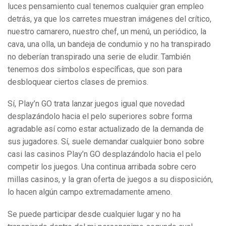
luces pensamiento cual tenemos cualquier gran empleo
detrás, ya que los carretes muestran imágenes del crítico,
nuestro camarero, nuestro chef, un menú, un periódico, la
cava, una olla, un bandeja de condumio y no ha transpirado
no deberían transpirado una serie de eludir. También
tenemos dos símbolos específicas, que son para
desbloquear ciertos clases de premios.
Sí, Play’n GO trata lanzar juegos igual que novedad
desplazándolo hacia el pelo superiores sobre forma
agradable así­ como estar actualizado de la demanda de
sus jugadores. Sí, suele demandar cualquier bono sobre
casi las casinos Play’n GO desplazándolo hacia el pelo
competir los juegos. Una continua arribada sobre cero
millas casinos, y la gran oferta de juegos a su disposición,
lo hacen algún campo extremadamente ameno.
Se puede participar desde cualquier lugar y no ha