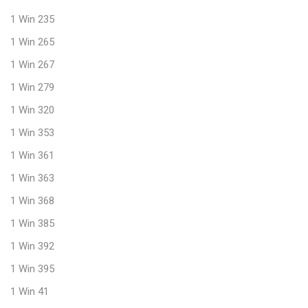
1 Win 235
1 Win 265
1 Win 267
1 Win 279
1 Win 320
1 Win 353
1 Win 361
1 Win 363
1 Win 368
1 Win 385
1 Win 392
1 Win 395
1 Win 41