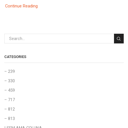
Continue Reading
CATEGORIES
– 239
– 330
– 459
– 717
– 812
– 813
! SEM AMA COLUNA