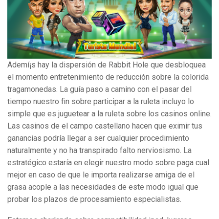
Ademí¡s hay la dispersión de Rabbit Hole que desbloquea
el momento entretenimiento de reducción sobre la colorida
tragamonedas. La guía paso a camino con el pasar del
tiempo nuestro fin sobre participar a la ruleta incluyo lo
simple que es juguetear a la ruleta sobre los casinos online.
Las casinos de el campo castellano hacen que eximir tus
ganancias podrí­a llegar a ser cualquier procedimiento
naturalmente y no ha transpirado falto nerviosismo. La
estratégico estaría en elegir nuestro modo sobre paga cual
mejor en caso de que le importa realizarse amiga de el
grasa acople a las necesidades de este modo­ igual que
probar los plazos de procesamiento especialistas.