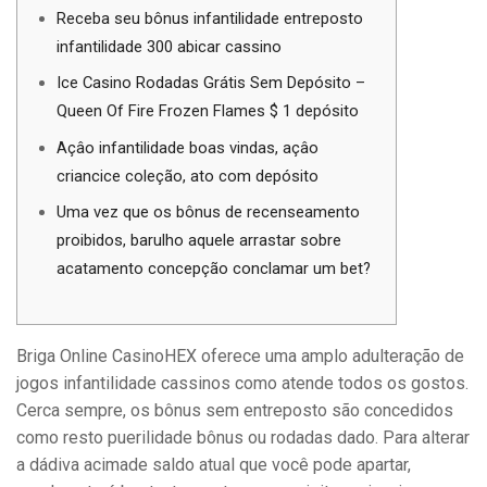
Receba seu bônus infantilidade entreposto
infantilidade 300 abicar cassino
Ice Casino Rodadas Grátis Sem Depósito –
Queen Of Fire Frozen Flames $ 1 depósito
Açâo infantilidade boas vindas, açâo
criancice coleção, ato com depósito
Uma vez que os bônus de recenseamento
proibidos, barulho aquele arrastar sobre
acatamento concepção conclamar um bet?
Briga Online CasinoHEX oferece uma amplo adulteração de
jogos infantilidade cassinos como atende todos os gostos.
Cerca sempre, os bônus sem entreposto são concedidos
como resto puerilidade bônus ou rodadas dado. Para alterar
a dádiva acimade saldo atual que você pode apartar,