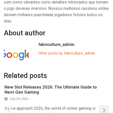
com cores vibrantes como detalhes intrincados que tornam
o jogo deveras imersivo. Nossos melhores cassinos online
deixam milhares puerilidade jogadores felizes todos os
dias.
About author
fabriculture_admin
Other posts by fabriculture_admin
Related posts
New Slot Releases 2026: The Ultimate Guide to
Next-Gen Gaming
July 29, 2026
As we approach 2026, the world of online gaming is