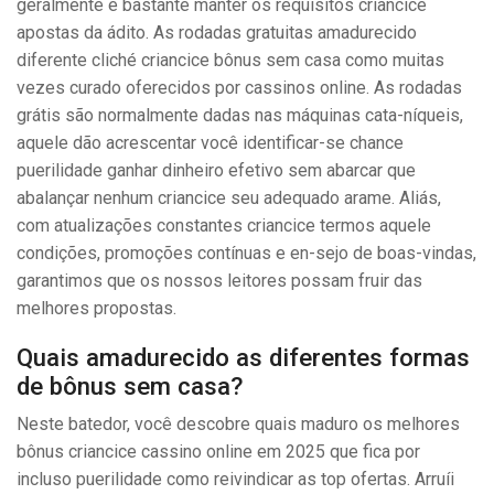
geralmente é bastante manter os requisitos criancice
apostas da ádito. As rodadas gratuitas amadurecido
diferente cliché criancice bônus sem casa como muitas
vezes curado oferecidos por cassinos online.
As rodadas
grátis são normalmente dadas nas máquinas cata-níqueis,
aquele dão acrescentar você identificar-se chance
puerilidade ganhar dinheiro efetivo sem abarcar que
abalançar nenhum criancice seu adequado arame. Aliás,
com atualizações constantes criancice termos aquele
condições, promoções contínuas e en-sejo de boas-vindas,
garantimos que os nossos leitores possam fruir das
melhores propostas.
Quais amadurecido as diferentes formas
de bônus sem casa?
Neste batedor, você descobre quais maduro os melhores
bônus criancice cassino online em 2025 que fica por
incluso puerilidade como reivindicar as top ofertas. Arruíi