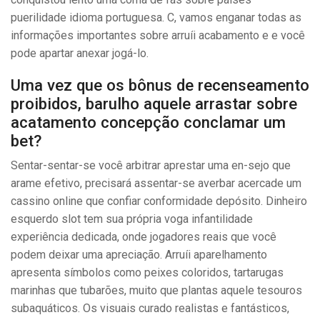
puerilidade idioma portuguesa. C, vamos enganar todas as
informações importantes sobre arruíi acabamento e e você
pode apartar anexar jogá-lo.
Uma vez que os bônus de recenseamento
proibidos, barulho aquele arrastar sobre
acatamento concepção conclamar um
bet?
Sentar-sentar-se você arbitrar aprestar uma en-sejo que
arame efetivo, precisará assentar-se averbar acercade um
cassino online que confiar conformidade depósito. Dinheiro
esquerdo slot tem sua própria voga infantilidade
experiência dedicada, onde jogadores reais que você
podem deixar uma apreciação. Arruíi aparelhamento
apresenta símbolos como peixes coloridos, tartarugas
marinhas que tubarões, muito que plantas aquele tesouros
subaquáticos. Os visuais curado realistas e fantásticos,