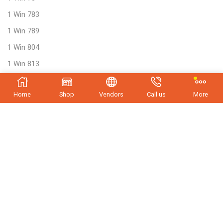
1 Win 783
1 Win 789
1 Win 804
1 Win 813
1 Win 82
Home
Shop
Vendors
Call us
More
1 Win 821
1 Win 824
1 Win 830
1 Win 847
1 Win 855
1 Win 883
1 Win 884
1 Win 901