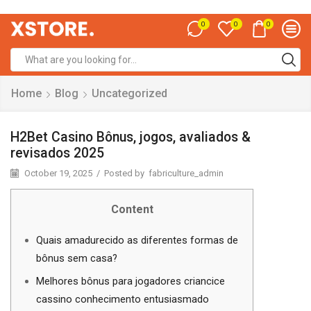
0
0
0
Home
Blog
Uncategorized
H2Bet Casino Bônus, jogos, avaliados &
revisados 2025
October 19, 2025
/
Posted by
fabriculture_admin
Content
Quais amadurecido as diferentes formas de
bônus sem casa?
Melhores bônus para jogadores criancice
cassino conhecimento entusiasmado