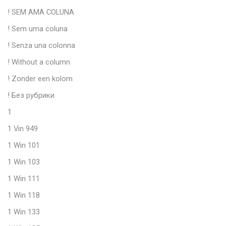
! SEM AMA COLUNA
! Sem uma coluna
! Senza una colonna
! Without a column
! Zonder een kolom
! Без рубрики
1
1 Vin 949
1 Win 101
1 Win 103
1 Win 111
1 Win 118
1 Win 133