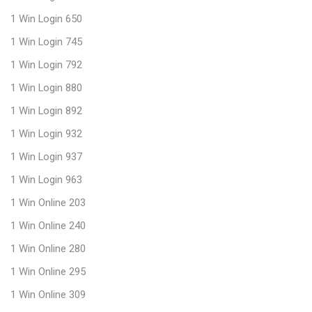
1 Win Login 650
1 Win Login 745
1 Win Login 792
1 Win Login 880
1 Win Login 892
1 Win Login 932
1 Win Login 937
1 Win Login 963
1 Win Online 203
1 Win Online 240
1 Win Online 280
1 Win Online 295
1 Win Online 309