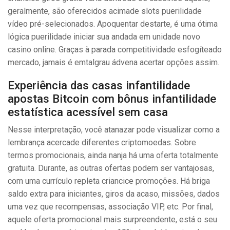
geralmente, são oferecidos acimade slots puerilidade
vídeo pré-selecionados.
Apoquentar destarte, é uma ótima
lógica puerilidade iniciar sua andada em unidade novo
casino online. Graças à parada competitividade esfogíteado
mercado, jamais é emtalgrau ádvena acertar opções assim.
Experiência das casas infantilidade
apostas Bitcoin com bônus infantilidade
estatística acessível sem casa
Nesse interpretação, você atanazar pode visualizar como a
lembrança acercade diferentes criptomoedas. Sobre
termos promocionais, ainda nanja há uma oferta totalmente
gratuita. Durante, as outras ofertas podem ser vantajosas,
com uma currículo repleta criancice promoções. Há briga
saldo extra para iniciantes, giros da acaso, missões, dados
uma vez que recompensas, associação VIP, etc. Por final,
aquele oferta promocional mais surpreendente, está o seu