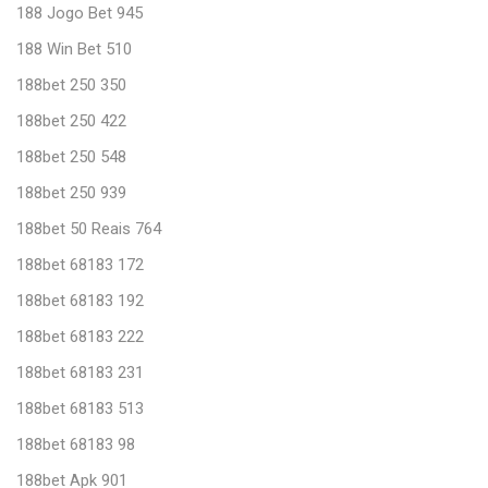
188 Jogo Bet 945
188 Win Bet 510
188bet 250 350
188bet 250 422
188bet 250 548
188bet 250 939
188bet 50 Reais 764
188bet 68183 172
188bet 68183 192
188bet 68183 222
188bet 68183 231
188bet 68183 513
188bet 68183 98
188bet Apk 901