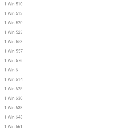
1 Win 510
1 Win 513
1 Win 520
1 Win 523
1 Win 553
1 Win 557
1 Win 576
1 Win 6
1 Win 614
1 Win 628
1 Win 630
1 Win 638
1 Win 643
1 Win 661