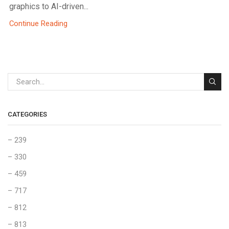
graphics to AI-driven...
Continue Reading
CATEGORIES
– 239
– 330
– 459
– 717
– 812
– 813