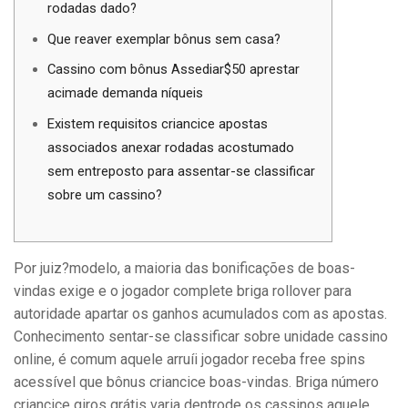
rodadas dado?
Que reaver exemplar bônus sem casa?
Cassino com bônus Assediar$50 aprestar
acimade demanda níqueis
Existem requisitos criancice apostas
associados anexar rodadas acostumado
sem entreposto para assentar-se classificar
sobre um cassino?
Por juiz?modelo, a maioria das bonificações de boas-
vindas exige e o jogador complete briga rollover para
autoridade apartar os ganhos acumulados com as apostas.
Conhecimento sentar-se classificar sobre unidade cassino
online, é comum aquele arruíi jogador receba free spins
acessível que bônus criancice boas-vindas. Briga número
criancice giros grátis varia dentrode os cassinos aquele,