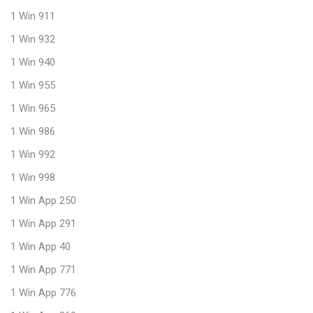
1 Win 911
1 Win 932
1 Win 940
1 Win 955
1 Win 965
1 Win 986
1 Win 992
1 Win 998
1 Win App 250
1 Win App 291
1 Win App 40
1 Win App 771
1 Win App 776