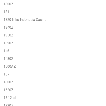
1300Z
131
1320 links Indonesia Casino
1340Z
1350Z
1390Z
146
1480Z
1500AZ
157
1600Z
1620Z
18.12 all
1830Z