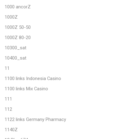
1000 ancorZ
1000Z
1000Z 50-50
1000Z 80-20
10300_sat
10400_sat
11
1100 links Indonesia Casino
1100 links Mix Casino
111
112
1122 links Germany Pharmacy
1140Z