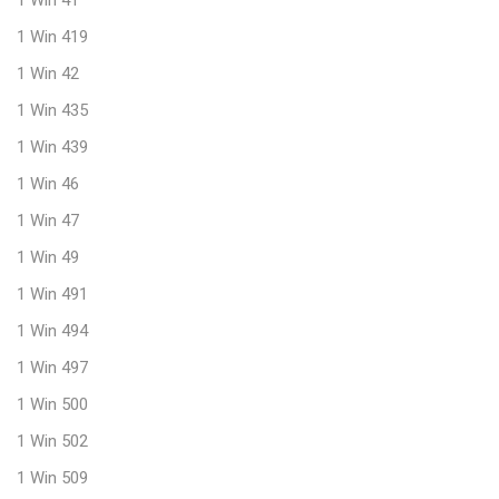
1 Win 41
1 Win 419
1 Win 42
1 Win 435
1 Win 439
1 Win 46
1 Win 47
1 Win 49
1 Win 491
1 Win 494
1 Win 497
1 Win 500
1 Win 502
1 Win 509