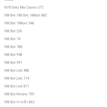
1870 links Mix Casino (IT)
188 Bet 188 Bet 188bet 882
188 Bet 188bet 548
188 Bet 226
188 Bet 74
188 Bet 788
188 Bet 948
188 Bet 991
188 Bet Link 488
188 Bet Link 774
188 Bet Link 871
188 Bet Review 799
188 Bet ทางเข้า 862