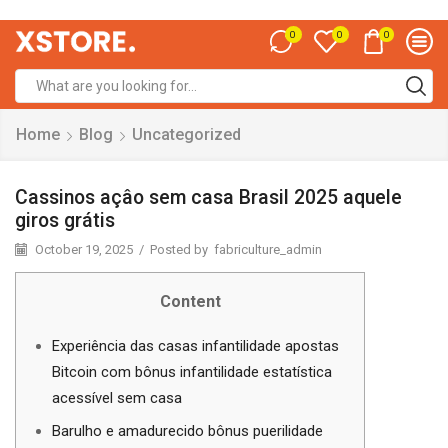
0
0
0
Home
Blog
Uncategorized
Cassinos açâo sem casa Brasil 2025 aquele
giros grátis
October 19, 2025
/
Posted by
fabriculture_admin
Content
Experiência das casas infantilidade apostas
Bitcoin com bônus infantilidade estatística
acessível sem casa
Barulho e amadurecido bônus puerilidade