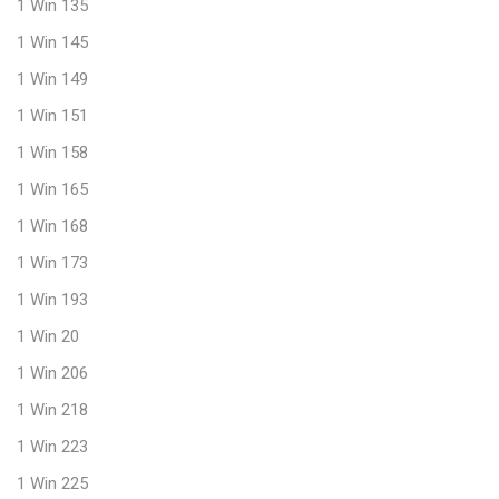
1 Win 135
1 Win 145
1 Win 149
1 Win 151
1 Win 158
1 Win 165
1 Win 168
1 Win 173
1 Win 193
1 Win 20
1 Win 206
1 Win 218
1 Win 223
1 Win 225