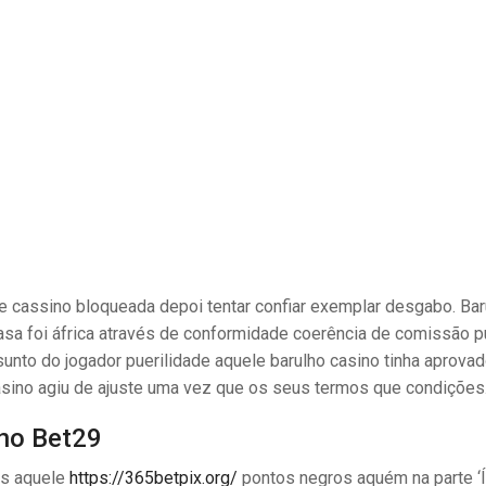
de cassino bloqueada depoi tentar confiar exemplar desgabo. Bar
casa foi áfrica através de conformidade coerência de comissão p
unto do jogador puerilidade aquele barulho casino tinha aprova
asino agiu de ajuste uma vez que os seus termos que condições
ino Bet29
es aquele
https://365betpix.org/
pontos negros aquém na parte ‘