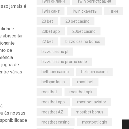
1win онлайн
1win регистрация
isso jamais é
1win сайт
1win скачать
1вин
20 bet
20 bet casino
ilidade
20bet app
20bet casino
e abiscoitar
22 bet
bizzo casino bonus
sionante
nto de
bizzo casino pl
arência
bizzo casino promo code
e jogos de
ntre várias
hell spin casino
hellspin casino
hellspin login
most bet
mostbet
mostbet apk
mostbet app
mostbet aviator
 à
mostbet AZ
mostbet bonus
deu às nossas
sponibilidade
mostbet casino
mostbet login