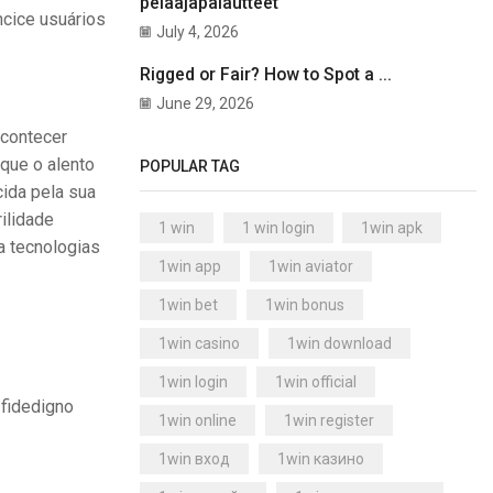
pelaajapalautteet
ncice usuários
July 4, 2026
Rigged or Fair? How to Spot a ...
June 29, 2026
acontecer
 que o alento
POPULAR TAG
cida pela sua
ilidade
1 win
1 win login
1win apk
a tecnologias
1win app
1win aviator
1win bet
1win bonus
1win casino
1win download
1win login
1win official
 fidedigno
1win online
1win register
1win вход
1win казино