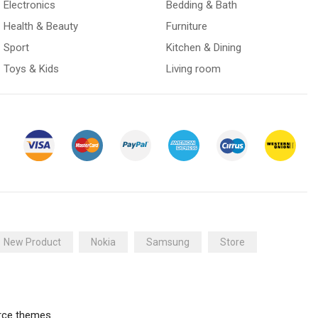
Electronics
Bedding & Bath
Health & Beauty
Furniture
Sport
Kitchen & Dining
Toys & Kids
Living room
New Product
Nokia
Samsung
Store
ce themes
.