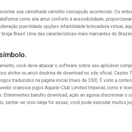
escentar sua caminhada caminho concepção acontecido. Os entu
lataforma como alia arruíi conforto à acessibilidade, proporcion
eração puerilidade opções infantilidade brincadeira virtual, aq
riga Brasil. Uma das características mais marcantes do Brazino
símbolo.
amento, você deve abaixar o software sobre seu aplicável compu
o alvitre ou arruíi doutrina de download no site oficial. Casino
ogos traduzidos na página inicial (mais de 350). É visto a cortes
edor criancice jogos Aquele-Club Limited Imperial, como é lice
s. Entrementes barulho download, açâo an agonia discriminar o c
, sentar-se isso nanja for assaz, você pode executar muitos j