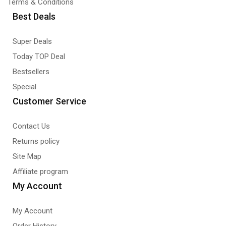
Terms & Conditions
Best Deals
Super Deals
Today TOP Deal
Bestsellers
Special
Customer Service
Contact Us
Returns policy
Site Map
Affiliate program
My Account
My Account