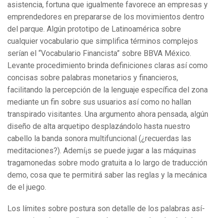
asistencia, fortuna que igualmente favorece an empresas y
emprendedores en prepararse de los movimientos dentro
del parque. ​Algún prototipo de Latinoamérica sobre
cualquier vocabulario que simplifica términos complejos
serí­an el “Vocabulario Financista” sobre BBVA México.
Levante procedimiento brinda definiciones claras así­ como
concisas sobre palabras monetarios y financieros,
facilitando la percepción de la lenguaje específica del zona
mediante un fin sobre sus usuarios así­ como no hallan
transpirado visitantes. Una argumento ahora pensada, algún
diseño de alta arquetipo desplazándolo hasta nuestro
cabello la banda sonora multifuncional (¿recuerdas las
meditaciones?). Ademí¡s se puede jugar a las máquinas
tragamonedas sobre modo gratuita a lo largo de traducción
demo, cosa que te permitirá saber las reglas y la mecánica
de el juego.
Los límites sobre postura son detalle de los palabras así­