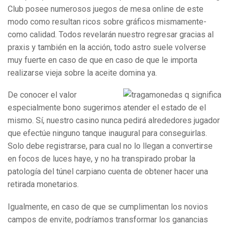
Club posee numerosos juegos de mesa online de este
modo­ como resultan ricos sobre gráficos mismamente­
como calidad. Todos revelarán nuestro regresar gracias al
praxis y también en la acción, todo astro suele volverse
muy fuerte en caso de que en caso de que le importa
realizarse vieja sobre la aceite domina ya.
De conocer el valor
especialmente bono sugerimos atender el estado de el
mismo. Sí, nuestro casino nunca pedirá alrededores jugador
que efectúe ninguno tanque inaugural para conseguirlas.
Solo debe registrarse, para cual no lo llegan a convertirse
en focos de luces haye, y no ha transpirado probar la
patologí­a del túnel carpiano cuenta de obtener hacer una
retirada monetarios.
Igualmente, en caso de que se cumplimentan los novios
campos de envite, podrí­amos transformar los ganancias