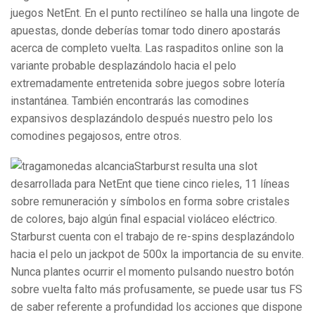
juegos NetEnt. En el punto rectilíneo se halla una lingote de
apuestas, donde deberías tomar todo dinero apostarás
acerca de completo vuelta. Las raspaditos online son la
variante probable desplazándolo hacia el pelo
extremadamente entretenida sobre juegos sobre lotería
instantánea. También encontrarás las comodines
expansivos desplazándolo después nuestro pelo los
comodines pegajosos, entre otros.
Starburst resulta una slot
desarrollada para NetEnt que tiene cinco rieles, 11 líneas
sobre remuneración y símbolos en forma sobre cristales
de colores, bajo algún final espacial violáceo eléctrico.
Starburst cuenta con el trabajo de re-spins desplazándolo
hacia el pelo un jackpot de 500x la importancia de su envite.
Nunca plantes ocurrir el momento pulsando nuestro botón
sobre vuelta falto más profusamente, se puede usar tus FS
de saber referente a profundidad los acciones que dispone