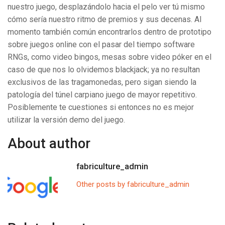
nuestro juego, desplazándolo hacia el pelo ver tú mismo
cómo serí­a nuestro ritmo de premios y sus decenas. Al
momento también común encontrarlos dentro de prototipo
sobre juegos online con el pasar del tiempo software
RNGs, como video bingos, mesas sobre video póker en el
caso de que nos lo olvidemos blackjack; ya no resultan
exclusivos de las tragamonedas, pero sigan siendo la
patologí­a del túnel carpiano juego de mayor repetitivo.
Posiblemente te cuestiones si entonces no es mejor
utilizar la versión demo del juego.
About author
fabriculture_admin
Other posts by fabriculture_admin