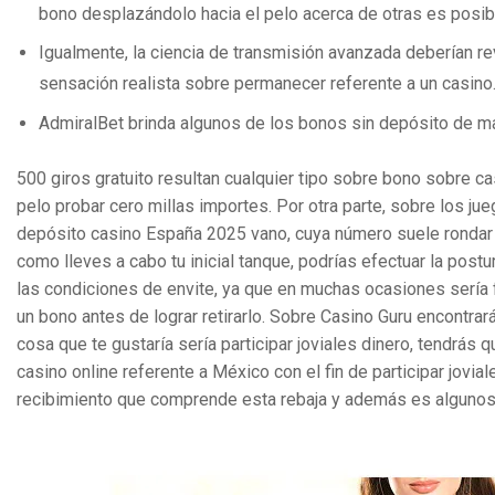
bono desplazándolo hacia el pelo acerca de otras es posibl
Igualmente, la ciencia de transmisión avanzada deberían rev
sensación realista sobre permanecer referente a un casino
AdmiralBet brinda algunos de los bonos sin depósito de mayo
500 giros gratuito resultan cualquier tipo sobre bono sobre ca
pelo probar cero millas importes. Por otra parte, sobre los 
depósito casino España 2025 vano, cuya número suele rondar ent
como lleves a cabo tu inicial tanque, podrías efectuar la post
las condiciones de envite, ya que en muchas ocasiones serí­a
un bono antes de lograr retirarlo. Sobre Casino Guru encontra
cosa que te gustaría serí­a participar joviales dinero, tendrás
casino online referente a México con el fin de participar jovia
recibimiento que comprende esta rebaja y además es alguno