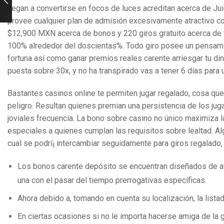
llegan a convertirse en focos de luces acreditan acerca de J
provee cualquier plan de admisión excesivamente atractivo con
$12,900 MXN acerca de bonos y 220 giros gratuito acerca de 
100% alrededor del doscientas%. Todo giro posee un pensamie
fortuna así­ como ganar premios reales carente arriesgar tu d
puesta sobre 30x, y no ha transpirado vas a tener 6 días para ut
Bastantes casinos online te permiten jugar regalado, cosa qu
peligro. Resultan quienes premian una persistencia de los j
joviales frecuencia. La bono sobre casino no único maximiza l
especiales a quienes cumplan las requisitos sobre lealtad. 
cual se podrí¡ intercambiar seguidamente para giros regalado
Los bonos carente depósito se encuentran diseñados de at
una con el pasar del tiempo prerrogativas específicas.
Ahora debido a, tomando en cuenta su localización, la list
En ciertas ocasiones si no le importa hacerse amiga de la g