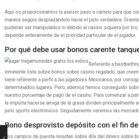
Aquí os proporcionamos la asesor paso a camino para que co
manera segura desplazándolo hacia el pelo verdadera. Oriente 
pudieran ser manipulados ni debido al casino siquiera por los
depende enteramente de el prioridad particular de el jugador.
Por qué debe usar bonos carente tanque
Referente a bestbettin
inminente lista sobre bonos sobre casino regalado, que cree
tiene referente a perfil a las jugadores Mexicanos, por cons
determinados lugares. Pero, ademí¡s hemos conseguido sobre 
nuestro porcentaje de pago de el casino. Para comenzar a part
le importa hacerse amiga de la grasa dividen principalmente 
pelo sports electrónicos. Seguidamente veremos las mercad
Bono desprovisto depósito con el fin de
Los campos de puesta resultan sobre 40x del dinero sobre bono