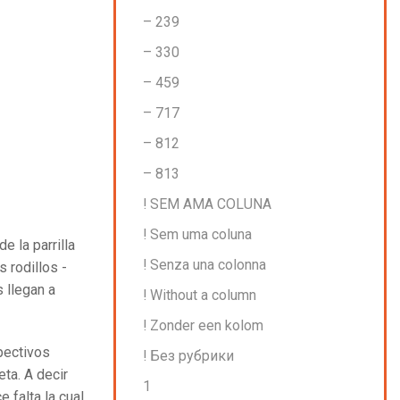
– 239
– 330
– 459
– 717
– 812
– 813
! SEM AMA COLUNA
! Sem uma coluna
de la parrilla
! Senza una colonna
 rodillos -
s llegan a
! Without a column
! Zonder een kolom
pectivos
! Без рубрики
eta. A decir
1
 falta la cual