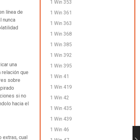
1 Win 353
n línea de
1 Win 361
al nunca
1 Win 363
latilidad
1 Win 368
1 Win 385
1 Win 392
icar una
1 Win 395
 relación que
1 Win 41
ores sobre
1 Win 419
spirado
ciones si no
1 Win 42
dolo hacia el
1 Win 435
1 Win 439
1 Win 46
 extras, cual