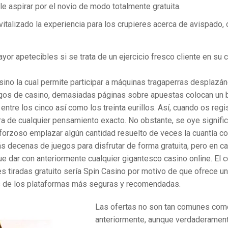
e aspirar por el novio de modo totalmente gratuita.
italizado la experiencia para los crupieres acerca de avispado, 
.
r apetecibles si se trata de un ejercicio fresco cliente en su c
sino la cual permite participar a máquinas tragaperras desplazán
juegos de casino, demasiadas páginas sobre apuestas colocan un
re los cinco así­ como los treinta eurillos. Así, cuando os regi
ura de cualquier pensamiento exacto. No obstante, se oye signifi
 forzoso emplazar algún cantidad resuelto de veces la cuantía c
rás decenas de juegos para disfrutar de forma gratuita, pero en 
 que dar con anteriormente cualquier gigantesco casino online. El 
les tiradas gratuito serí­a Spin Casino por motivo de que ofrece u
s de los plataformas más seguras y recomendadas.
Las ofertas no son tan comunes com
anteriormente, aunque verdaderamen