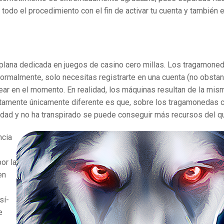
todo el procedimiento con el fin de activar tu cuenta y también e
 plana dedicada en juegos de casino cero millas. Los tragamoned
Normalmente, solo necesitas registrarte en una cuenta (no obstan
ear en el momento. En realidad, los máquinas resultan de la mis
ctamente únicamente diferente es que, sobre los tragamonedas c
rdad y no ha transpirado se puede conseguir más recursos del q
ncia
or la
en
sí­
e