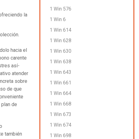
1 Win 576
ofreciendo la
1 Win 6
1 Win 614
olección.
1 Win 628
dolo hacia el
1 Win 630
 bono carente
1 Win 638
stres así­
1 Win 643
cativo atender
oncreta sobre
1 Win 661
caso de que
1 Win 664
conveniente
1 Win 668
n plan de
1 Win 673
1 Win 674
o
te también
1 Win 698