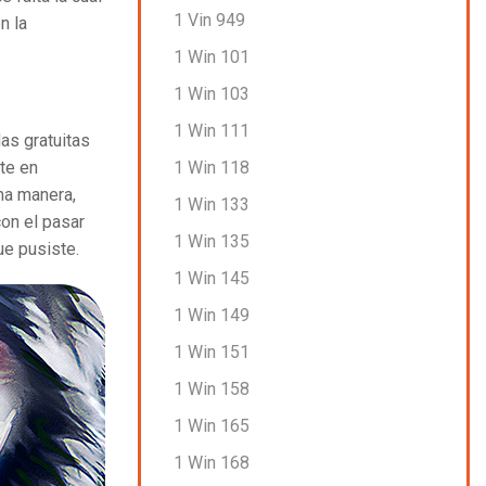
1 Vin 949
n la
1 Win 101
1 Win 103
1 Win 111
as gratuitas
1 Win 118
te en
ma manera,
1 Win 133
on el pasar
1 Win 135
ue pusiste.
1 Win 145
1 Win 149
1 Win 151
1 Win 158
1 Win 165
1 Win 168