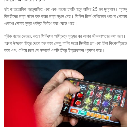
দুই বা ততোধিক প্রত্যাশিত, এবং এক ধরণের চারটি নতুন বাজির 25 গুণ মূল্যবান। গ্যাম্ব
বিজয়ীদের জন্য সাইন হুক করার জন্য স্থান দেয়। ফিনিক্স রিবর্ন বেশিরভাগ ধরণের খেলোয
একশো সোনার মুদ্রা পর্যন্ত নির্ধারণ করা যেতে পারে।
গ্রীক গল্পের ভেতরে, নতুন ফিনিক্সের অস্তিত্ব মৃত্যুর পর আবার জীবনযাপনের কথা বলে
গল্পের উজ্জ্বল চিত্র থেকে শুরু করে বেন্নু পাখির মতো মিশরীয় গল্প এবং চীনা কিংবদন্ত
করে এবং এগিয়ে চলে সে সম্পর্কে একটি তীব্র চিন্তাভাবনা প্রকাশ করে।