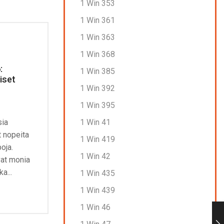
1 Win 353
1 Win 361
1 Win 363
1 Win 368
:
Uudet kasinot 2026: Maksutavat
Rig
1 Win 385
iset
ja pelaajapalautteet
Fak
1 Win 392
Con
July 4, 2026
0
J
1 Win 395
Nettikasinoiden pelit: Miten ne
1 Win 41
sia
The 
toimivat? Pelien monimuotoisuus on
t nopeita
drea
avainasemassa pelaajien
1 Win 419
poja.
mill
tyytyväisyydessä. Nettikasinot, jotka
1 Win 42
vat monia
tarjoavat laajan valikoiman pelejä eri
Con
a...
1 Win 435
pelivalmistajilta, pystyvät...
1 Win 439
Continue Reading
1 Win 46