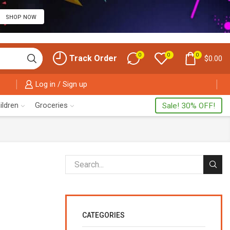
SHOP NOW
0
0
0
Track Order
$
0.00
Log in / Sign up
ildren
Groceries
Sale! 30% OFF!
CATEGORIES