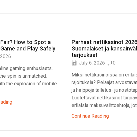
 Fair? How to Spot a
Parhaat nettikasinot 2026
 Game and Play Safely
Suomalaiset ja kansainväl
tarjoukset
 2026
July 6, 2026
0
line gaming enthusiasts,
Miksi nettikasinoissa on erilai
f the spin is unmatched.
rajoituksia? Pelaajat arvostava
th the explosion of mobile
ja helppoja talletus- ja nostota
Luotettavat nettikasinot tarjoa
eading
erilaisia maksuvaihtoehtoja, jotk
Continue Reading