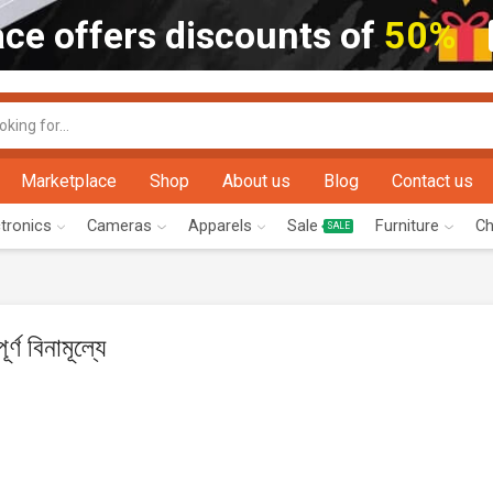
ce offers discounts of
50%
Marketplace
Shop
About us
Blog
Contact us
ctronics
Cameras
Apparels
Sale
Furniture
Ch
SALE
র্ণ বিনামূল্যে