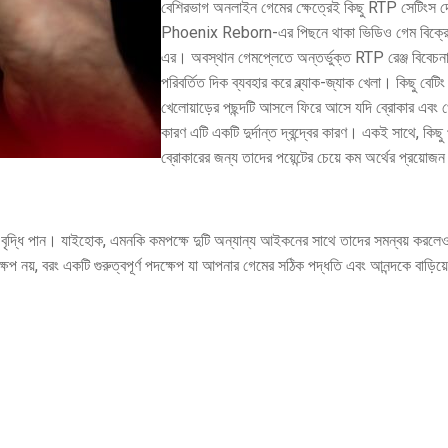
বেশিরভাগ অনলাইন গেমের ক্ষেত্রেই কিছু RTP সেটিংস দে
Phoenix Reborn-এর পিছনে থাকা ভিডিও গেম বিক্র
এর। অবস্থান গেমপ্লেতে অন্তর্ভুক্ত RTP রেঞ্জ বিবেচন
পরিবর্তিত দিক ব্যবহার করে ব্ল্যাক-জ্যাক খেলা। কিছু বেটি
খেলোয়াড়ের পছন্দটি আসলে ফিরে আসে যদি ব্রোকার এবং খ
কারণ এটি একটি দুর্দান্ত দ্বন্দ্বের কারণ। একই সাথে, কিছু প
ব্রোকারের জন্য তাদের পয়েন্টের চেয়ে কম অর্থের প্রয়োজন
 বৃদ্ধি পান। যাইহোক, এমনকি কমপক্ষে দুটি অন্যান্য আইকনের সাথে তাদের সমন্বয় করলেও
েপ নয়, বরং একটি গুরুত্বপূর্ণ পদক্ষেপ যা আপনার গেমের সঠিক পদ্ধতি এবং আনন্দকে বাড়িয