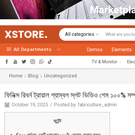
Marketpla
All categories
All Departments
Demos
Elements
TV & Monitor
Ele
Home
Blog
Uncategorized
ফিনিক্স রিবর্ন ট্রায়াল গ্যাম্বল স্লট ভিডিও গেম ১০০% সম্পূ
October 19, 2025
/
Posted by
fabriculture_admin
কন্টেন্ট
£৫০০ পর্যন্ত একটি চমৎকার ১০০% বোনাস স্কোর করুন