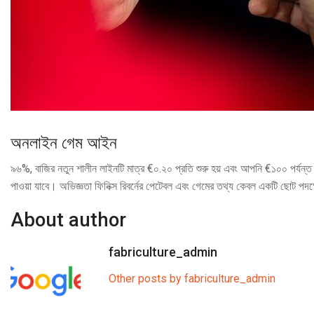
অনলাইন গেম আইন
৯৬%, বাজির নতুন শালীন লাইনটি মাত্র €০.২০ প্রতি শুরু হয় এবং আপনি €১০০ পর্যন্ত
পাওয়া যাবে। অভিজ্ঞতা ফিনিক্স রিবর্নের পেটেবল এবং গেমের তথ্য কেবল একটি ছোট পদক্ষ
About author
fabriculture_admin
Other posts by fabriculture_admin