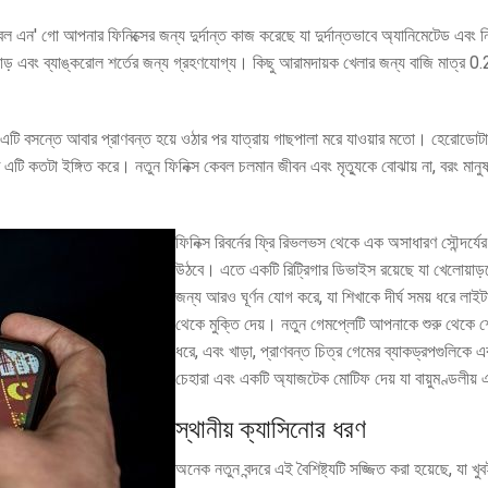
ল এন' গো আপনার ফিনিক্সের জন্য দুর্দান্ত কাজ করেছে যা দুর্দান্তভাবে অ্যানিমেটেড এবং ন
়াড় এবং ব্যাঙ্করোল শর্তের জন্য গ্রহণযোগ্য। কিছু আরামদায়ক খেলার জন্য বাজি মাত্র 0.2
। এটি বসন্তে আবার প্রাণবন্ত হয়ে ওঠার পর যাত্রায় গাছপালা মরে যাওয়ার মতো। হেরোডোট
িতে এটি কতটা ইঙ্গিত করে। নতুন ফিনিক্স কেবল চলমান জীবন এবং মৃত্যুকে বোঝায় না, বরং মানু
ফিনিক্স রিবর্নের ফ্রি রিভলভস থেকে এক অসাধারণ সৌন্দর্
উঠবে। এতে একটি রিট্রিগার ডিভাইস রয়েছে যা খেলোয়াড়দ
জন্য আরও ঘূর্ণন যোগ করে, যা শিখাকে দীর্ঘ সময় ধরে লাইটা
থেকে মুক্তি দেয়। নতুন গেমপ্লেটি আপনাকে শুরু থেকে শে
ধরে, এবং খাড়া, প্রাণবন্ত চিত্র গেমের ব্যাকড্রপগুলিকে 
চেহারা এবং একটি অ্যাজটেক মোটিফ দেয় যা বায়ুমণ্ডলীয় এ
স্থানীয় ক্যাসিনোর ধরণ
অনেক নতুন বন্দরে এই বৈশিষ্ট্যটি সজ্জিত করা হয়েছে, যা খ