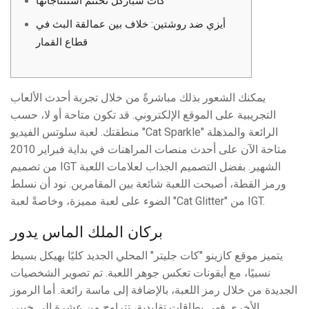
كات سباركل تختتم استنتاجاتها
أيزي ضد روشتين: خلاف بين عمالقة البث في
قطاع القمار
يمكنك الشعور بذلك مباشرةً من خلال تجربة أحدث الألعاب
التجريبية على الموقع الإلكتروني. قد تكون متاحة أو لا، حسب
منطقتك. لعبة سلوتس الفيديو "Cat Sparkle" الرائعة والمذهلة
متاحة الآن على أحدث منصات المراهنات في بداية فبراير 2010
من تصميم IGT الشهير. بفضل التصميم الجذاب لعلامات اللعبة
ورمز القطة، أصبحت اللعبة شائعة بين المقامرين.
نود أن نسلط
الضوء على لعبة مميزة، وخاصةً لعبة "Cat Glitter" من IGT.
بركان الملك الماس يدور
يتميز موقع كازينو "كات جليتر" المحلي الجديد كليًا بهيكل بسيط
نسبيًا، مع أيقونات تعكس جوهر اللعبة. تم تصوير الشخصيات
الجديدة من خلال رمز اللعبة، بالإضافة إلى ماسة رائعة. أما الرموز
الأخرى فهي بطاقات تقليدية، تتراوح من عشرة إلى خبير،