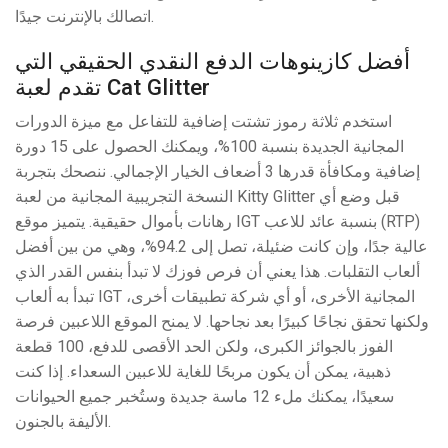
اتصالك بالإنترنت جيدًا.
أفضل كازينوهات الدفع النقدي الحقيقي التي
تقدم لعبة Cat Glitter
استخدم ثلاثة رموز تشتت إضافية للتفاعل مع ميزة الدورات
المجانية الجديدة بنسبة 100%، ويمكنك الحصول على 15 دورة
إضافية ومكافأة قدرها 3 أضعاف الخيار الإجمالي. ننصحك بتجربة
النسخة التجريبية المجانية من لعبة Kitty Glitter قبل وضع أي
رهانات بأموال حقيقية. يتميز موقع IGT بنسبة عائد للاعب (RTP)
عالية جدًا، وإن كانت ضئيلة، تصل إلى 94.2%، وهي من بين أفضل
ألعاب التقلبات. هذا يعني أن فرص فوزك لا تبدأ بنفس القدر الذي
تبدأ به ألعاب IGT المجانية الأخرى، أو أي شركة تطبيقات أخرى،
ولكنها تحقق نجاحًا كبيرًا بعد نجاحها. لا يمنح الموقع اللاعبين فرصة
الفوز بالجوائز الكبرى، ولكن الحد الأقصى للدفع، 100 قطعة
ذهبية، يمكن أن يكون مربحًا للغاية للاعبين السعداء. إذا كنت
سعيدًا، يمكنك ملء 12 ماسة جديدة وستُخبر جميع الحيوانات
الأليفة بالجنون.