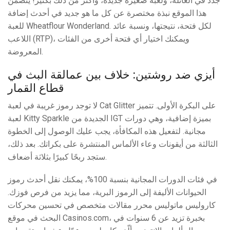
جدد في العائلة، ولعبة صغيرة جديدة، وأكثر من ذلك بكثير! يتضمن
هذا الموقع نبذة مختصرة عن كل ما هو جديد في أحدث إضافة
للعبة Wheatflour Wonderland. لكل فتحة، نتيجتها، ونسبة عائد
اللاعب (RTP)، ويمكنك اختيار أي فتحة أخرى من الفئات
المعروضة.
أيزي ضد روشتين: خلاف بين عمالقة البث في
قطاع القمار
لا توجد رموز غريبة في لعبة Cat Glitter على البكرة الأولى. تتميز
لعبة Kitty Sparkle الجديدة من IGT بميزة إضافية، وهي دورات
مجانية. لتفعيل هذه المكافأة، يجب عليك الوصول إلى الخطوة
الثالثة من أيقونات وعاء الألماس المنتشرة على بكراتك. بعد ذلك،
ستجد ربحًا كبيرًا بثلاثة أضعاف.
في فئات الدورات المجانية بنسبة 100%، يمكنك نقل أحدث رموز
الحيوانات الأليفة إلى الرموز البرية، مما يزيد من فرص فوزك.
كاروليس ماتوليس محرر مقالات متخصص في تحسين محركات
البحث في موقع Casinos.com، بخبرة تزيد عن 6 سنوات في