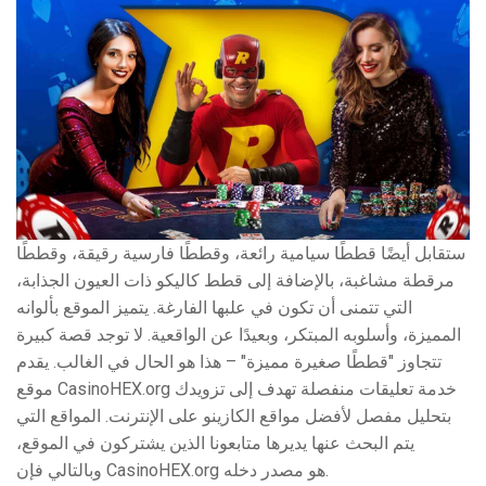
ستقابل أيضًا قططًا سيامية رائعة، وقططًا فارسية رقيقة، وقططًا
مرقطة مشاغبة، بالإضافة إلى قطط كاليكو ذات العيون الجذابة،
التي تتمنى أن تكون في علبها الفارغة. يتميز الموقع بألوانه
المميزة، وأسلوبه المبتكر، وبعيدًا عن الواقعية. لا توجد قصة كبيرة
تتجاوز "قططًا صغيرة مميزة" – هذا هو الحال في الغالب. يقدم
موقع CasinoHEX.org خدمة تعليقات منفصلة تهدف إلى تزويدك
بتحليل مفصل لأفضل مواقع الكازينو على الإنترنت. المواقع التي
يتم البحث عنها يديرها متابعونا الذين يشتركون في الموقع،
وبالتالي فإن CasinoHEX.org هو مصدر دخله.