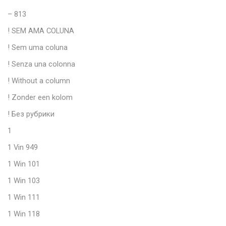
– 813
! SEM AMA COLUNA
! Sem uma coluna
! Senza una colonna
! Without a column
! Zonder een kolom
! Без рубрики
1
1 Vin 949
1 Win 101
1 Win 103
1 Win 111
1 Win 118