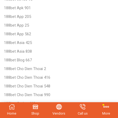
188bet Apk 901
188bet App 205
188bet App 25
188bet App 562
188bet Asia 425
188bet Asia 838
188bet Blog 667
188bet Cho Dien Thoai 2
188bet Cho Dien Thoai 416
188bet Cho Dien Thoai 548
188bet Cho Dien Thoai 990
188bet Codes 460
188bet Dang Ky 359
Home
Shop
Vendors
Call us
More