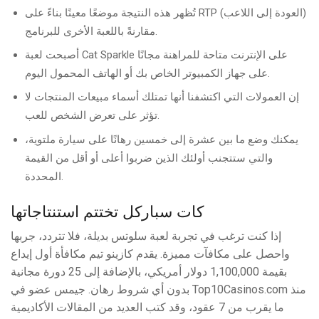
تُظهر هذه النتيجة موضعًا معينًا بناءً على RTP (العودة إلى اللاعب)
مقارنةً باللعبة الأخرى للبرنامج.
أصبحت لعبة Cat Sparkle على الإنترنت متاحة للمراهنة مجانًا
على جهاز الكمبيوتر الخاص بك أو الهاتف المحمول اليوم.
إن العمولات التي اكتشفنا أنها تمتلك أسماء مبيعات المنتجات لا
تؤثر على تعرض الشخص للعب.
يمكنك وضع ما بين عشرة إلى خمسين رهانًا على سيارة ملتوية،
والتي ستتجنب أولئك الذين ضربوا أعلى أو أقل من القيمة
المحددة.
كات سباركل تختتم استنتاجاتها
إذا كنت ترغب في تجربة لعبة سلوتس بديلة، فلا تتردد، جربها
واحصل على مكافآت مميزة. يقدم كازينو تيم مكافأة أول إيداع
بقيمة 1,100,000 دولار أمريكي، بالإضافة إلى 25 دورة مجانية
بدون أي شروط رهان. جيمس عضو في Top10Casinos.com منذ
ما يقرب من 7 عقود، وقد كتب العديد من المقالات الأكاديمية