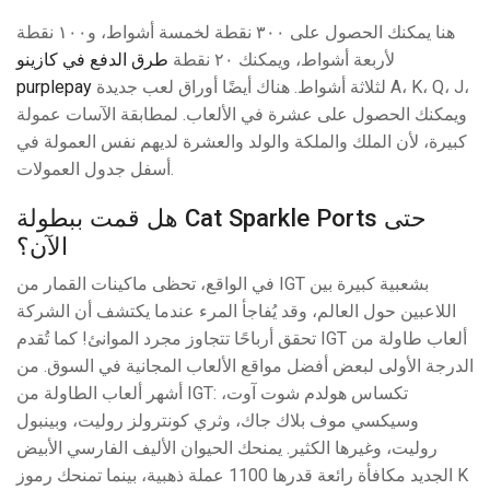
هنا يمكنك الحصول على ٣٠٠ نقطة لخمسة أشواط، و١٠٠ نقطة
لأربعة أشواط، ويمكنك ٢٠ نقطة
طرق الدفع في كازينو
purplepay
لثلاثة أشواط. هناك أيضًا أوراق لعب جديدة A، K، Q، J،
ويمكنك الحصول على عشرة في الألعاب. لمطابقة الآسات عمولة
كبيرة، لأن الملك والملكة والولد والعشرة لديهم نفس العمولة في
أسفل جدول العمولات.
هل قمت ببطولة Cat Sparkle Ports حتى
الآن؟
في الواقع، تحظى ماكينات القمار من IGT بشعبية كبيرة بين
اللاعبين حول العالم، وقد يُفاجأ المرء عندما يكتشف أن الشركة
تحقق أرباحًا تتجاوز مجرد الموانئ! كما تُقدم IGT ألعاب طاولة من
الدرجة الأولى لبعض أفضل مواقع الألعاب المجانية في السوق. من
أشهر ألعاب الطاولة من IGT: تكساس هولدم شوت آوت،
وسيكسي موف بلاك جاك، وثري كونترولز روليت، وبينبول
روليت، وغيرها الكثير. يمنحك الحيوان الأليف الفارسي الأبيض
الجديد مكافأة رائعة قدرها 1100 عملة ذهبية، بينما تمنحك رموز K