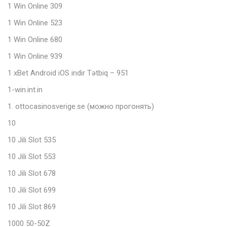
1 Win Online 309
1 Win Online 523
1 Win Online 680
1 Win Online 939
1 xBet Android iOS indir Tətbiq – 951
1-win.int.in
1. ottocasinosverige.se (можно прогонять)
10
10 Jili Slot 535
10 Jili Slot 553
10 Jili Slot 678
10 Jili Slot 699
10 Jili Slot 869
1000 50-50Z