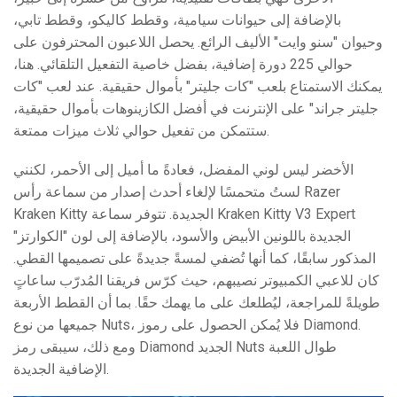
بالإضافة إلى حيوانات سيامية، وقطط كاليكو، وقطط تابي،
وحيوان "سنو وايت" الأليف الرائع. يحصل اللاعبون المحترفون على
حوالي 225 دورة إضافية، بفضل خاصية التفعيل التلقائي. هنا،
يمكنك الاستمتاع بلعب "كات جليتر" بأموال حقيقية. عند لعب "كات
جليتر جراند" على الإنترنت في أفضل الكازينوهات بأموال حقيقية،
ستتمكن من تفعيل حوالي ثلاث ميزات ممتعة.
الأخضر ليس لوني المفضل، فعادةً ما أميل إلى الأحمر، لكنني
لستُ متحمسًا لإلغاء أحدث إصدار من سماعة رأس Razer
Kraken Kitty الجديدة. تتوفر سماعة Kraken Kitty V3 Expert
الجديدة باللونين الأبيض والأسود، بالإضافة إلى لون "الكوارتز"
المذكور سابقًا، كما أنها تُضفي لمسةً جديدةً على تصميمها القطي.
كان للاعبي الكمبيوتر نصيبهم، حيث كرّس فريقنا المُدرّب ساعاتٍ
طويلةً للمراجعة، ليُطلعك على ما يهمك حقًا. بما أن القطط الأربعة
جميعها من نوع Nuts، فلا يُمكن الحصول على رموز Diamond.
ومع ذلك، سيبقى رمز Diamond الجديد Nuts طوال اللعبة
الإضافية الجديدة.