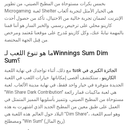
بخمس بكرات مستوحاة من المطبخ الصيني، من تطوير
Microgaming. لعبة Shelter هي الخيار الأمثل لتجربة ألعاب
الإنترنت. لضمان تجربة خالية من الاحتيال، تأكد من حصول أحدث
كازينو محلي على ترخيص رسمي. والخبر السار هو أننا قمنا
بالمهمة نيابةً عنك، وكل كازينو مُدرج على موقعنا مُعتمد ومرخص
من قِبل الجهة المختصة.
ما هو تنوع اللعب لـWinnings Sum Dim
Sum؟
tusk الجائزة الكبرى في
مع ذلك، أثناء تواجدك في نهاية اللعبة
الكازينو
، ستكتشف أقصى إمكاناتها. خيارات اللعب في اللعبة
الجديدة متوفرة في خيار واحد فقط، في نهاية مدينة الألعاب. لعبة
"Win Share Dark Contribution" هي لعبة ماكينات قمار رائعة
مستوحاة من المطبخ الصيني، وتتميز بأسلوبها المميز المتمثل في
العمل على طبق معين من المطبخ الجديد الذي اشتهرت به هذه
البلاد حول العالم. هذه اللعبة هي "Dim Share"، وهو اسم اللعبة،
ومصطلح "Win Sum" (ربح المال).