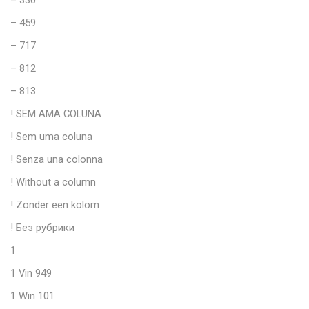
– 330
– 459
– 717
– 812
– 813
! SEM AMA COLUNA
! Sem uma coluna
! Senza una colonna
! Without a column
! Zonder een kolom
! Без рубрики
1
1 Vin 949
1 Win 101