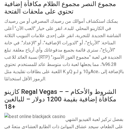
مجموع النصر مجموع الظلام مكافأة إضافية
تحتوي على ملحقات الفتحة
يمكنك استكشاف أموالك من رصيدك المصرفي أو من رصيدك
في الكازينو المحلي. للبدء، انقر على خيار "العب الآن" أعلى
الشاشة الجديدة. للتجربة، انقر على إحدى علامات التبويب الثلاثة
المتاحة: "الأرباح"، أو "الدورات الإضافية"، أو "الإعداد". في خانة
"الأرباح"، سترى قائمة بجميع مدفوعاتك وأي أرباح معلقة. تبلغ
نسبة العائد للاعب (RTP) الجديدة في لعبة "مجموع الفوز الأسود"
96.28%، مما يجعلها لعبة ذات متوسط ​​عائد للمستخدم. تحتوي
اللعبة على بطاقات تقليدية مثل K وQ وJ و10 وAce، بالإضافة إلى
الرموز الأقل استخدامًا.
كازينو Regal Vegas – الشروط والأحكام –
مكافأة إضافية بقيمة 1200 دولار – للبالغين
18+
بفضل تركيز لعبة الفيديو الشهي
على الطعام، سيجد عشاق الموانئ ذات الطابع العشاءي متعةً في