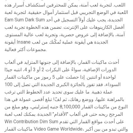
اللعب. لتجربة لعب آمنة، يمكن للمحترفين استكشاف أسرار هذه
اللعبة في الوضع التجريبي قبل استثمار أموال حقيقية. لتجربة لعبة
Earn Sum Dark Sum الجديدة، يجب عليك أولاً التسجيل في أحد
أفضل الكازينوهات على الإنترنت. تضمن هذه الخطوة تجربة لعب
آمنة، بالإضافة إلى عروض حصرية، وتجربة لعب عالية المستوى.
أيقونة Insane الجديدة هي أيقونة عملية تُمكّنك من لعب
مجموعات أكثر فعالية.
أحدث ماكينات القمار، بالإضافة إلى جنونها المتزايد في ألعاب
الدورات الإضافية، سواءً على البكرات 2 أو 3 أو 4، انتبه جيدًا
لواحدة أو اثنتين. إذا حصلت على 5 رموز من ماكينات القمار
السوداء، فقد تفوز بالجائزة الكبرى الجديدة التي تصل إلى 100
عملة ذهبية. ما عليك سوى تحديد عدد الخطوط التي ترغب
بالمراهنة عليها، ووضع رهانك، ثم لفّ! تبلغ أقصى عمولة في هذا
النوع من ماكينات القمار 8,100,000 جنيه إسترليني، وهو مبلغ من
المرجح ربحه حتى في ألعاب "الأقدام" الجديدة. يمكنك لعب لعبة
Win Contribution Dim Sum على أحدث مواقع القمار التي تقدم
ماكينات القمار Video Game Worldwide، والتي تبدو من بين أكبر