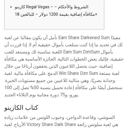
كازينو Regal Vegas – الشروط والأحكام –
مكافأة إضافية بقيمة 1200 دولار – للبالغين 18+
نأمل أن يكون مقالنا عن لعبة Earn Share Darkened Sum مفيدًا
لك في تحديد ما إذا كنت ستلعب بأموال حقيقية أم لا. إذا قررت أن
اللعبة مناسبة لك ومستعد للعب Earn Sum DimSum بأموال
حقيقية، فإليك بعض الخطوات التالية. الجائزة الأساسية هي مكافأة
إضافية، حيث يحصل اللاعبون الذين يحققون أرباحًا من خلال
الدمج على مكافأة مالية. لعبة Win Share Dim Sum لعبة ممتعة
وجذابة بصريًا، وهي مثالية للاعبين من جميع مستويات الخبرة.
ستحصل أيضًا على مكافأة إعادة تحميل بنسبة 50% تصل إلى 100
يورو، و75 دورة مجانية يوم الثلاثاء الجديد.
كتاب الكازينو
السوشي، وقاعدة الدواجن، وحبوب اللوتس من علامات زيادة
الأرباح. لعبة Victory Share Dark Share هي لعبة سلوتس رائعة