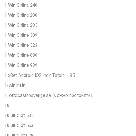
1 Win Online 240
1 Win Online 280
1 Win Online 295
1 Win Online 309
1 Win Online 523
1 Win Online 680
1 Win Online 939
1 xBet Android iOS indir Tətbiq – 951
1-win.int.in
1. ottocasinosverige.se (можно прогонять)
10
10 Jili Slot 535
10 Jili Slot 553
10 Jili Slot 678