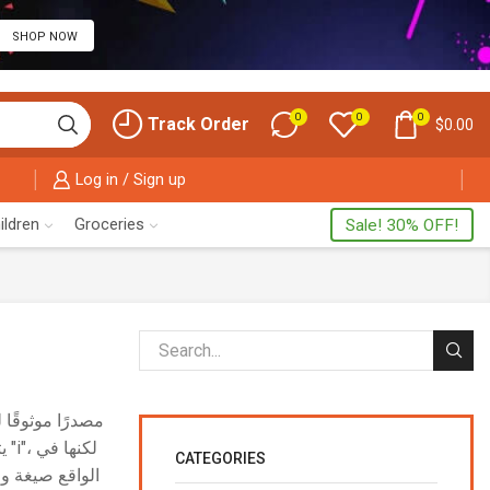
SHOP NOW
0
0
0
Track Order
$
0.00
Log in / Sign up
ildren
Groceries
Sale! 30% OFF!
ل
CATEGORIES
الواقع صيغة و.