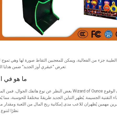
الطيبة جزء من الفعالية، ويمكن للمعجبين التقاط صورة لها وهي تموج ل
تعرض "عبقري أوز الجديد" ضمن هدايا الكرة. للفوز في "عبقري أوز"، عليك العثور على جميع العلامات الخفية.
ما هو في ا
بغض النظر عن نوع هاتفك Wizard of Ounce الجديدة دون الوقوع
 التقنية الجسيمة. يُظهر التباين الجديد طريقةً مختلفةً للحوسبة، مما ي
الإلكتروني غير المُؤطرة في كازينو Wizard of Ounce Local نظرًا لتنوع خوادمه.