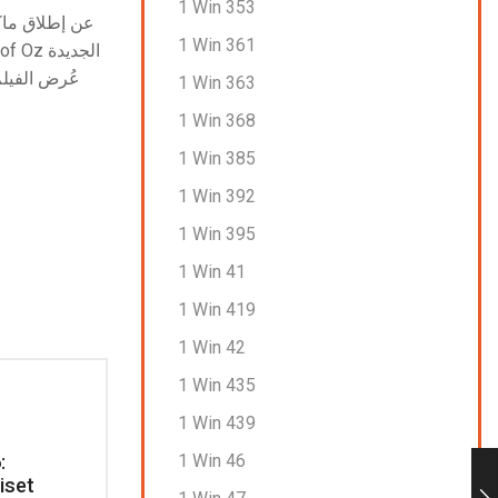
1 Win 353
1 Win 361
1 Win 363
1 Win 368
1 Win 385
1 Win 392
1 Win 395
1 Win 41
1 Win 419
1 Win 42
1 Win 435
1 Win 439
1 Win 46
:
Uudet kasinot 2026: Maksutavat
Rig
iset
ja pelaajapalautteet
Fak