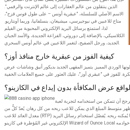
الذين ينتقلون من عالم العقارات إلى عالم الإنترنت والرقمي".
الاسم الأصلي للسلسلة، "عبقرية أونس – على طول قوس قزح"،
متاح للاعبين في نيوجيرسي، ميشيغان، بنسلفانيا، وربما أونتاريو.
لذا، استمتع برسائل البريد الإلكتروني المحبوبة من الفيلم
الكلاسيكي، بالإضافة إلى دوروثي، الفزاعة الجديدة، والأسد الجبان
الجديد، ورجل الصفيح، لتغمر اللاعبين في عالم أونس السحري.
كيفية الفوز من عبقرية خارج منافذ أوز؟
ونها الوردي المميز. يتميز المقهى الجديد بديكور أنيق وشاشات عرض
لواقع عرض المكافأة بدون إيداع في الكازينو؟
 الجوال، فمن المرجح أن تتمكن من استخدامه لتجربة لعبة
ُظهر متوسط ​​المبلغ الذي يمكن للاعب ربحه من كل رهان. يُعدّ كلٌّ من
معدل العائد للاعب (RTP) والتباين مؤشرين مهمين يُظهران للاعب مدى إمكانية ربح المال من اللعبة ومقدار ما يُمكنه ربحه. يُفضّل استخدام رسائل البريد