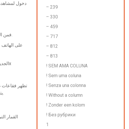
– 239
– 330
– 459
في حالة إمكانية أن يكون سبب الدورات المجانية بنسبة 100% هو Genius، فمن المؤكد أن هناك خطرًا أكبر بكثير في إنشاء حافز البالون الجديد.
– 717
– 812
– 813
! SEM AMA COLUNA
! Sem uma coluna
! Senza una colonna
تظهر فقاعات غل
يتم تشغيل أربع بكرات بالكامل على الرموز البرية الحمراء المتلألئة. بالطبع، كلما زاد عدد الرموز البرية التي تحصل عليها، زادت قيمة المكافأة.
! Without a column
! Zonder een kolom
! Без рубрики
1