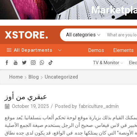
Marketpla
All categories
All Departments
Demos
Elements
TV & Monitor
Ele
Home
Blog
Uncategorized
عبقري من أوز
October 19, 2025
/
Posted by
fabriculture_admin
إذا كنت في بنسلفانيا، يمكنك القيام بذلك بزيارة موقع لوحة تحكم ألعاب بنسلفانيا. يُعد موقع Vital Las Vegas كل ما
روبن، الخبير في لاس فيغاس. صحيح أن الرجل يستخدم صيغة الجمع الأصلية
ة الأونصة" التي كان يمتلكها جده
في الواقع، قد يكون لدى جده نطاق