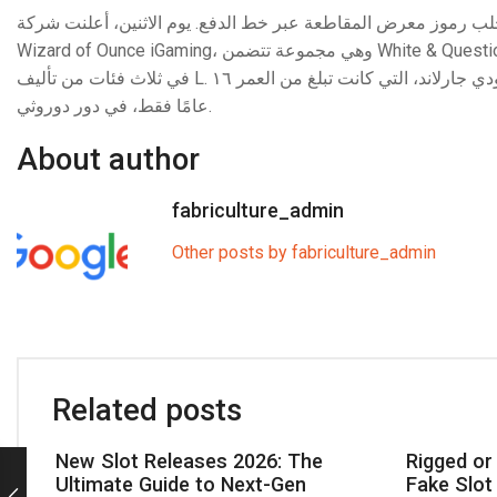
الفعل بسبب قيام اللاعب بجلب رموز معرض المقاطعة عبر خط الدفع. يوم الاثنين، أعلنت شركة
Wizard of Ounce iGaming، وهي مجموعة تتضمن White & Question، المعروفة سابقًا باسم Medical Video Game. تم إنتاج لعبة Genius of Oz الجديدة
في ثلاث فئات من تأليف L. عُرض الفيلم لأول مرة عام ١٩٣٩ وسط ضجة إعلامية كبيرة، وقد تم البحث عن جودي جارلاند، التي كانت تبلغ من العمر ١٦
عامًا فقط، في دور دوروثي.
About author
fabriculture_admin
Other posts by fabriculture_admin
Related posts
New Slot Releases 2026: The
Rigged or
Ultimate Guide to Next-Gen
Fake Slot