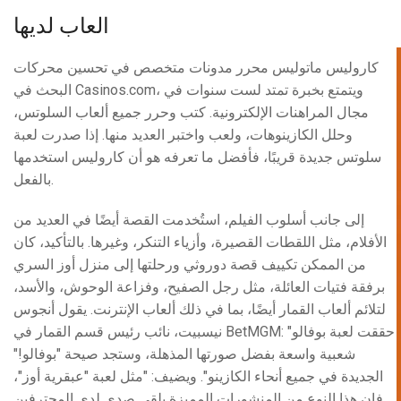
العاب لديها
كاروليس ماتوليس محرر مدونات متخصص في تحسين محركات
البحث في Casinos.com، ويتمتع بخبرة تمتد لست سنوات في
مجال المراهنات الإلكترونية. كتب وحرر جميع ألعاب السلوتس،
وحلل الكازينوهات، ولعب واختبر العديد منها. إذا صدرت لعبة
سلوتس جديدة قريبًا، فأفضل ما تعرفه هو أن كاروليس استخدمها
بالفعل.
إلى جانب أسلوب الفيلم، استُخدمت القصة أيضًا في العديد من
الأفلام، مثل اللقطات القصيرة، وأزياء التنكر، وغيرها. بالتأكيد، كان
من الممكن تكييف قصة دوروثي ورحلتها إلى منزل أوز السري
برفقة فتيات العائلة، مثل رجل الصفيح، وفزاعة الوحوش، والأسد،
لتلائم ألعاب القمار أيضًا، بما في ذلك ألعاب الإنترنت. يقول أنجوس
نيسبيت، نائب رئيس قسم القمار في BetMGM: "حققت لعبة بوفالو
شعبية واسعة بفضل صورتها المذهلة، وستجد صيحة "بوفالو!"
الجديدة في جميع أنحاء الكازينو". ويضيف: "مثل لعبة "عبقرية أوز"،
فإن هذا النوع من المنشورات المميزة يلقى صدى لدى المحترفين