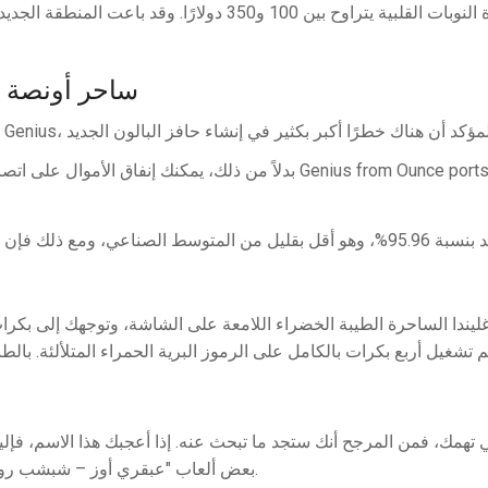
ساحر أونصة –
بدلاً من ذلك، يمكنك Genius from Ounce ports على الهاتف
يندا الساحرة الطيبة الخضراء اللامعة على الشاشة، وتوجهك إلى بكرات
بعض ألعاب "عبقري أوز – شبشب روبي" أيضًا. لن تربح الكثير من المال، لأن هذه الجوائز تأتي إليك بسرعة.