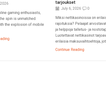
tarjoukset
 2026
July 6, 2026
0
line gaming enthusiasts,
Miksi nettikasinoissa on erilai
f the spin is unmatched.
rajoituksia? Pelaajat arvostava
th the explosion of mobile
ja helppoja talletus- ja nostota
Luotettavat nettikasinot tarjoa
eading
erilaisia maksuvaihtoehtoja, jotk
Continue Reading