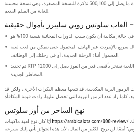
دخول لمشاهدة النوبات القلبية يتراوح بين 100 و350 دولارًا. وقد باعت المنطقة الجديدة ما يصل إلى 500,100 تذكرة للنسخة المصغرة، وهي نسخة محسنة
للغاية من الفيلم القديم.
 ألعاب سلوتس روبي سليبرز بأموال حقيقية
 إنفاق الأموال على اتصال سريع بالإنترنت عبر الهاتف المحمول حتى تتمكن من لعب لعبة
المحمول أثناء الرحلة الجديدة، أو في رحلتك إلى الوظائف.
تم تحديد RTP الجديد بنسبة 95.96%، وهو أقل بقليل من المتوسط ​​​​الصناعي، ومع ذلك فإن اللعبة تفتخر بأقصى قدر من الفوز يصل إلى 12000x
المخاطر الجديدة.
 الرموز البرية المكدسة. قد تتبعها معظم البكرات الأخرى، ولكن قد
نهج الساحر من أوز سلوتس
أيًا كان نوع لعبة ماكينات
https://arabicslots.com/888-review/
القمار التي تهمك، فمن المرجح أنك ستجد ما تبحث عنه. إذا أعجبك هذا الاسم، فإليك