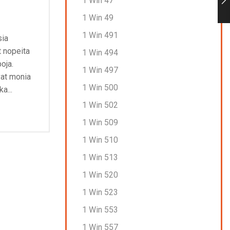
1 Win 47
Con
July 4, 2026
0
1 Win 49
J
Nettikasinoiden pelit: Miten ne
1 Win 491
sia
The 
toimivat? Pelien monimuotoisuus on
t nopeita
drea
1 Win 494
avainasemassa pelaajien
poja.
mill
tyytyväisyydessä. Nettikasinot, jotka
1 Win 497
vat monia
tarjoavat laajan valikoiman pelejä eri
Con
1 Win 500
a...
pelivalmistajilta, pystyvät...
1 Win 502
Continue Reading
1 Win 509
1 Win 510
1 Win 513
1 Win 520
1 Win 523
1 Win 553
1 Win 557