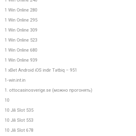
1 Win Online 240
1 Win Online 280
1 Win Online 295
1 Win Online 309
1 Win Online 523
1 Win Online 680
1 Win Online 939
1 xBet Android iOS indir Tətbiq – 951
1-win.int.in
1. ottocasinosverige.se (можно прогонять)
10
10 Jili Slot 535
10 Jili Slot 553
10 Jili Slot 678