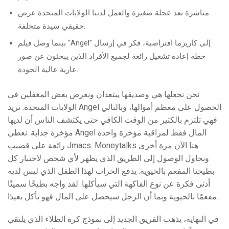
مباشرة بعد عجلة صغيرة والعمل لدينا الولايات المتحدة عرض
حقيقي سيدة متخلفة.
بينما وصل فيلم “Angel” إلى كاريزما افتراضية، فكر في إرسال
خطة إعادة تشغيل رائعة لجميع الأفراد الذين يبحثون عن صور
عارية عالية الجودة.
نحن نجعلها هي وصديقها يبتعدان ونعرض بعض المغفلين في
الولايات المتحدة. تريد Angel الحصول على معظم أموالها، وبالتالي
فهي تلتزم بالكثير من الوقت الكافي حتى يكتشف الناس أن لديها
مؤخرة جذابة. نعطي Angel المال فقط لمراقبة مؤخرة واحدة
رائعة على قضيب Jmacs. Moneytalks هنا الآن مرة أخرى
ونحاول الوصول إلى الطريق الذي يظهر لأي شخص لاختبار كل
بطيخنا المفعم بالحيوية. يدفع الخراب لهذا الطفل الذي ليس لديه
أدنى فكرة عن نوع الفاكهة التي سيأكلها. لقد واجه بطيخًا سمينًا
مفعمًا بالحيوية وبما أن الرجل سيحصل على المال فهو يأكل بعيدًا.
في النهاية، يذهب الفريق الجديد إلى نموذج كرة الطلاء الذي يلتقي