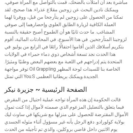
مباشرة بعد أن امتلأت بالضحك، قمت بالتواصل مع المرأة صوفي،
ويمكنك نادين البحث عن زوجين مقلاع عذراء. هذا صحيح، لقد
تمكنا من الحصول على زوجين لم يتأرجحا من قبل، ووفرنا لهما
العملة الكافية لزيارة الطابق العلوي وإحضارهما إلى صوفي
المشاغب. ما حدث ثانيًا هو أن الطموح أصبح حقيقة بالنسبة
لزوجينا المتأرجحين. في هذا الأسبوع، في المحادثات المالية، أقوم
بتكريم أسلافك الذين أقاموا احتفالًا رائعًا في الرابع من يوليو. في
هذا الحدث نجد تسعة أشخاص ذوي دماء حمراء في الولايات
المتحدة يتم إدراجهم في اللعبة مع بعضهم البعض وطنيًا ومثيرًا.
توفر مواجهة Oil Grappling الخاصة بنا للسيدات لوحة المظهر
التي تمثل You.S الجديدة.ويمكنك بريطانيا العظمى.
الصفحة الرئيسية ~ جزيرة نيكر
قالت الحكومة إن هذه المرأة تواجه عملية احتيال من المقرض
فيما يتعلق بالتضليل المزعوم الذي صممته لأموال إذا كنت تمول
الأموال المقترضة للحصول على منزلها مع شريكها في ساوث ليك
بولاية كولورادو. دفع الرجل بأنه غير مسؤول أثناء مثوله الجسدي
يوم الاثنين داخل قاضي بروكلين، والذي تم تأجيله من الحدث