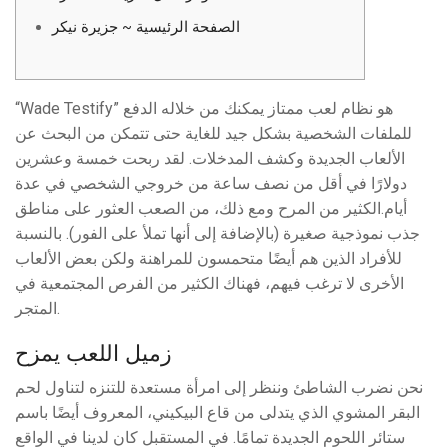
الصفحة الرئيسية ~ جزيرة نيكر
“Wade Testify” هو نظام لعب ممتاز يمكنك من خلاله الدفع
للملفات الشخصية بشكل جيد للغاية حتى تتمكن من البحث عن
الألعاب الجديدة وكشف المدخلات.
لقد ربحت خمسة وعشرين
دولارًا في أقل من نصف ساعة من خروجي الشخصي في عدة
أيام.الكثير من المرح ومع ذلك، من الصعب العثور على مناطق
جذب نموذجية صغيرة (بالإضافة إلى أنها تملأ على الفور). بالنسبة
للأفراد الذين هم أيضًا متحمسون للمراهنة ولكن بعض الألعاب
الأخرى لا ترغب فيهم، فهناك الكثير من الفرص المجتمعية في
المتجر.
زميل اللعب يمزح
نحن نضرب الشاطئ وننظر إلى امرأة مستعدة للتنزه لتناول لحم
البقر المشوي الذي يتدلى من قاع البيكيني، المعروف أيضًا باسم
ستائر اللحوم الجديدة تمامًا. في المستقبل كان لدينا في الواقع