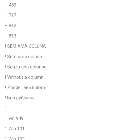
– 459
– 717
– 812
– 813
! SEM AMA COLUNA
! Sem uma coluna
! Senza una colonna
! Without a column
! Zonder een kolom
! Без рубрики
1
1 Vin 949
1 Win 101
1 Win 103