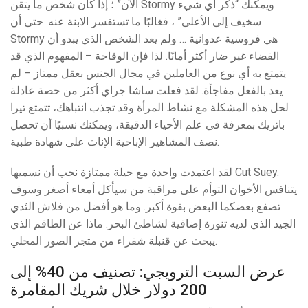
الآن” ؛ إذا كان شخص ما يتقن Stormy ويمكنك “ذكر أي شيء
سخيف إلى الأعلى” ، فغالبًا ما تستفسر الابنة عنه. حتى أن
Stormy هي فروسية عدوانية … ولم يعد الشخص الذي يبدو أن
الفضاء غير ضار أكثر أمانًا. لذا فإن الوقاحة – المفهوم الذي قد
يتمتع به أي نوع من العاملين في مجال الجنس بعقل ممتاز – لم
يعد بالفعل مفاجأة. لقد فعلت ساشا جراي أكثر من حصة عادلة
لحل هذه المشكلة مع نشاط المرأة وقد تجذب انتباهك، تتمتع تيرا
باتريك بمعرفة في علم الأحياء الدقيقة، ويمكنك نسبيًا أن تحصل
نصف المشاهير الإباحية الإناث على شهادة طبية.
لقد اعتمدت واحدة مع حيلة ممتازة نحب أن نسميها Cut Suey.
يتنافس الأخوان التوأم على مراقبة من سيأكل أمعاء أصغر وسوف
تصفع بعضكما البعض بقوة أكبر. وما هو أفضل من فلاش الثدي
الجيد الذي لديه تنورة إضافية لشاطئ البحر. ماذا عن الطاقم الذي
يبحث عن قنبلة شقراء من متجر الصور المحلي.
عرض السبت الترويجي: تصنيف من 40% إلى
200 دولار خلال شريك المقامرة