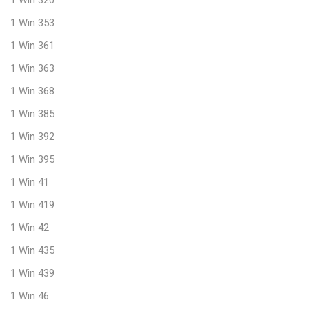
1 Win 353
1 Win 361
1 Win 363
1 Win 368
1 Win 385
1 Win 392
1 Win 395
1 Win 41
1 Win 419
1 Win 42
1 Win 435
1 Win 439
1 Win 46