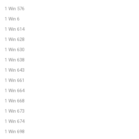
1 Win 576
1 Win 6
1 Win 614
1 Win 628
1 Win 630
1 Win 638
1 Win 643
1 Win 661
1 Win 664
1 Win 668
1 Win 673
1 Win 674
1 Win 698