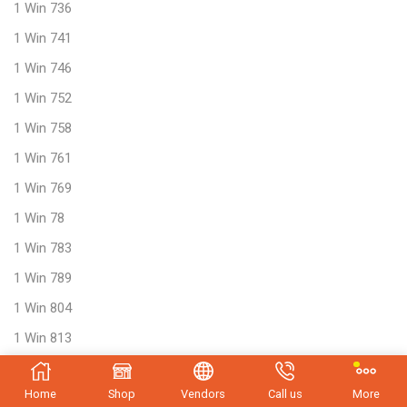
1 Win 736
1 Win 741
1 Win 746
1 Win 752
1 Win 758
1 Win 761
1 Win 769
1 Win 78
1 Win 783
1 Win 789
1 Win 804
1 Win 813
1 Win 82
Home
Shop
Vendors
Call us
More
1 Win 821