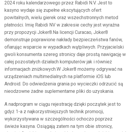
2024 roku kalendarzowego przez Rabidi N.V. Jest to
kasyno wydaje się zupełne ekscytujących ofert
powitalnych, wielu gierek oraz wszechstronnych metod
płatności.
Imię Rabidi NV w zakresie cechy jest wyraźna
przy propozycji Joker8.Na licencji Curacao, Joker8
demonstruje poprawione nakłady bezpieczeństwa fanów,
ofiarując wsparcie w wypadkach wątpliwych. Przyjacielski
gwoli konsumenta szereg stronicy daje prostą nawigację w
całej pozostałych działach komputerów jak i również
informacjach zniżkowych.W Joker8 możemy odgrywać na
urządzeniach multimedialnych na platformie iOS lub
Android. Do odwiedzenia grania po wycieczki odrzucić są
nieodzowne żadne suplementarne pliki do uzyskania.
A nadprogram w ciągu rejestrację dzięki początek jest to
gdyż 1-a z najkorzystniejszych technik promocji,
wykorzystywana w szczególności ochoczo poprzez
świeże kasyna. Osiągają zatem na tym obie stronicy,