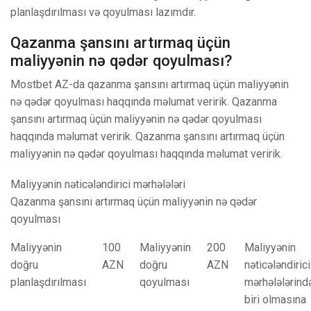
planlaşdırılması və qoyulması lazımdır.
Qazanma şansını artırmaq üçün
maliyyənin nə qədər qoyulması?
Mostbet AZ-da qazanma şansını artırmaq üçün maliyyənin
nə qədər qoyulması haqqında məlumat veririk. Qazanma
şansını artırmaq üçün maliyyənin nə qədər qoyulması
haqqında məlumat veririk. Qazanma şansını artırmaq üçün
maliyyənin nə qədər qoyulması haqqında məlumat veririk.
Maliyyənin nəticələndirici mərhələləri
Qazanma şansını artırmaq üçün maliyyənin nə qədər
qoyulması
Maliyyənin
100
Maliyyənin
200
Maliyyənin
doğru
AZN
doğru
AZN
nəticələndirici
planlaşdırılması
qoyulması
mərhələlərind
biri olmasına