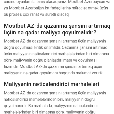
casino oyunları ilə tanış olacaqsınız. Mostbet Azerbaycan və
ya Mostbet Azerbaijan istifadəçilərinə müraciət etmək üçün
bu proses çox rahat və sürətli olacaq.
Mostbet AZ-da qazanma şansını artırmaq
üçün nə qədər maliyyə qoyulmalıdır?
Mostbet AZ-da qazanma şansını artırmaq üçün maliyyənin
doğru qoyulması kritik önəmlidir. Qazanma şansını artırmaq
üçün maliyyənin nəticələndirici mərhələlərindən biri olmasına
görə, maliyyənin doğru planlaşdırılması və qoyulması
lazımdır. Mostbet AZ-da qazanma şansını artırmaq üçün
maliyyənin nə qədər qoyulması haqqında məlumat veririk.
Maliyyənin nəticələndirici mərhələləri
Mostbet AZ-da qazanma şansını artırmaq üçün maliyyənin
nəticələndirici mərhələlərindən biri, maliyyənin doğru
qoyulmasıdır. Bu mərhələdə, maliyyənin nəticələndirici
mərhələlərindən biri olmasına görə, maliyyənin doğru