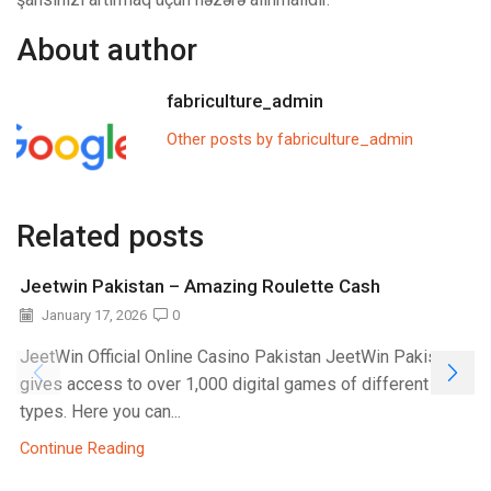
About author
fabriculture_admin
Other posts by fabriculture_admin
Related posts
Jeetwin Pakistan – Amazing Roulette Cash
January 17, 2026
0
JeetWin Official Online Casino Pakistan JeetWin Pakistan
gives access to over 1,000 digital games of different
types. Here you can...
Continue Reading