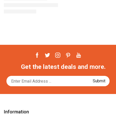
Get the latest deals and more.
Information