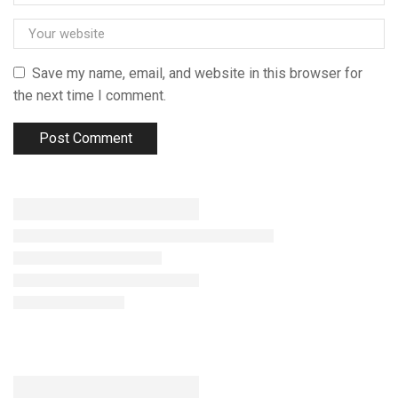
Save my name, email, and website in this browser for
the next time I comment.