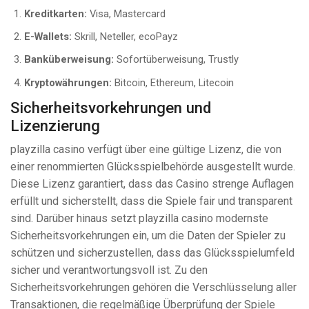
Kreditkarten:
Visa, Mastercard
E-Wallets:
Skrill, Neteller, ecoPayz
Banküberweisung:
Sofortüberweisung, Trustly
Kryptowährungen:
Bitcoin, Ethereum, Litecoin
Sicherheitsvorkehrungen und
Lizenzierung
playzilla casino verfügt über eine gültige Lizenz, die von
einer renommierten Glücksspielbehörde ausgestellt wurde.
Diese Lizenz garantiert, dass das Casino strenge Auflagen
erfüllt und sicherstellt, dass die Spiele fair und transparent
sind. Darüber hinaus setzt playzilla casino modernste
Sicherheitsvorkehrungen ein, um die Daten der Spieler zu
schützen und sicherzustellen, dass das Glücksspielumfeld
sicher und verantwortungsvoll ist. Zu den
Sicherheitsvorkehrungen gehören die Verschlüsselung aller
Transaktionen, die regelmäßige Überprüfung der Spiele