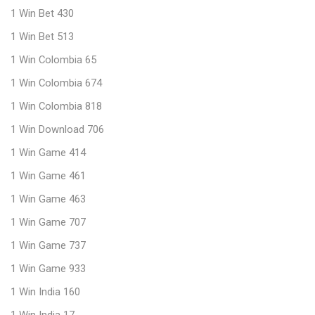
1 Win Bet 430
1 Win Bet 513
1 Win Colombia 65
1 Win Colombia 674
1 Win Colombia 818
1 Win Download 706
1 Win Game 414
1 Win Game 461
1 Win Game 463
1 Win Game 707
1 Win Game 737
1 Win Game 933
1 Win India 160