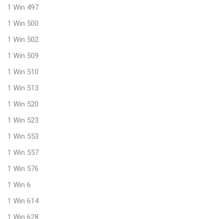
1 Win 497
1 Win 500
1 Win 502
1 Win 509
1 Win 510
1 Win 513
1 Win 520
1 Win 523
1 Win 553
1 Win 557
1 Win 576
1 Win 6
1 Win 614
1 Win 628