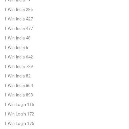
1 Win India 17
1 Win India 286
1 Win India 427
1 Win India 477
1 Win India 48
1 Win India 6
1 Win India 642
1 Win India 729
1 Win India 82
1 Win India 864
1 Win India 898
1 Win Login 116
1 Win Login 172
1 Win Login 175