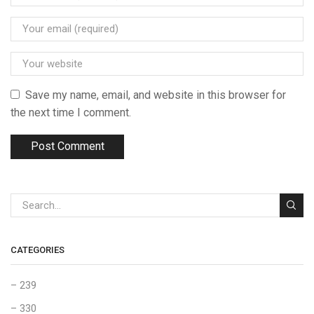
Save my name, email, and website in this browser for
the next time I comment.
CATEGORIES
– 239
– 330