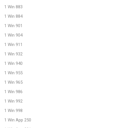
1 Win 883
1 Win 884
1 Win 901
1 Win 904
1 Win 911
1 Win 932
1 Win 940
1 Win 955
1 Win 965
1 Win 986
1 Win 992
1 Win 998
1 Win App 250