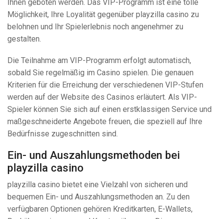
Ihnen geboten werden. Das VIP-Programm ist eine tolle
Möglichkeit, Ihre Loyalität gegenüber playzilla casino zu
belohnen und Ihr Spielerlebnis noch angenehmer zu
gestalten.
Die Teilnahme am VIP-Programm erfolgt automatisch,
sobald Sie regelmäßig im Casino spielen. Die genauen
Kriterien für die Erreichung der verschiedenen VIP-Stufen
werden auf der Website des Casinos erläutert. Als VIP-
Spieler können Sie sich auf einen erstklassigen Service und
maßgeschneiderte Angebote freuen, die speziell auf Ihre
Bedürfnisse zugeschnitten sind.
Ein- und Auszahlungsmethoden bei
playzilla casino
playzilla casino bietet eine Vielzahl von sicheren und
bequemen Ein- und Auszahlungsmethoden an. Zu den
verfügbaren Optionen gehören Kreditkarten, E-Wallets,