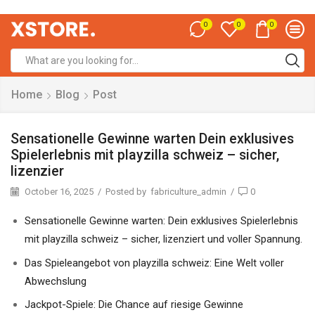
0
0
0
Home
Blog
Post
Sensationelle Gewinne warten Dein exklusives
Spielerlebnis mit playzilla schweiz – sicher,
lizenzier
October 16, 2025
/
Posted by
fabriculture_admin
/
0
Sensationelle Gewinne warten: Dein exklusives Spielerlebnis
mit playzilla schweiz – sicher, lizenziert und voller Spannung.
Das Spieleangebot von playzilla schweiz: Eine Welt voller
Abwechslung
Jackpot-Spiele: Die Chance auf riesige Gewinne