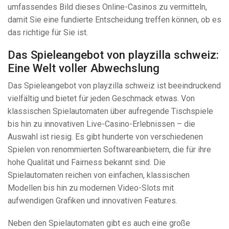
umfassendes Bild dieses Online-Casinos zu vermitteln,
damit Sie eine fundierte Entscheidung treffen können, ob es
das richtige für Sie ist.
Das Spieleangebot von playzilla schweiz:
Eine Welt voller Abwechslung
Das Spieleangebot von playzilla schweiz ist beeindruckend
vielfältig und bietet für jeden Geschmack etwas. Von
klassischen Spielautomaten über aufregende Tischspiele
bis hin zu innovativen Live-Casino-Erlebnissen – die
Auswahl ist riesig. Es gibt hunderte von verschiedenen
Spielen von renommierten Softwareanbietern, die für ihre
hohe Qualität und Fairness bekannt sind. Die
Spielautomaten reichen von einfachen, klassischen
Modellen bis hin zu modernen Video-Slots mit
aufwendigen Grafiken und innovativen Features.
Neben den Spielautomaten gibt es auch eine große