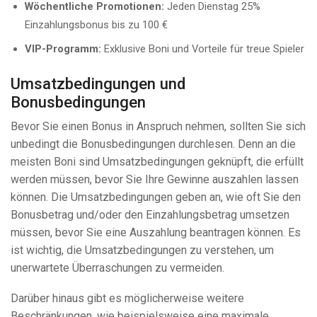
Wöchentliche Promotionen:
Jeden Dienstag 25%
Einzahlungsbonus bis zu 100 €
VIP-Programm:
Exklusive Boni und Vorteile für treue Spieler
Umsatzbedingungen und
Bonusbedingungen
Bevor Sie einen Bonus in Anspruch nehmen, sollten Sie sich
unbedingt die Bonusbedingungen durchlesen. Denn an die
meisten Boni sind Umsatzbedingungen geknüpft, die erfüllt
werden müssen, bevor Sie Ihre Gewinne auszahlen lassen
können. Die Umsatzbedingungen geben an, wie oft Sie den
Bonusbetrag und/oder den Einzahlungsbetrag umsetzen
müssen, bevor Sie eine Auszahlung beantragen können. Es
ist wichtig, die Umsatzbedingungen zu verstehen, um
unerwartete Überraschungen zu vermeiden.
Darüber hinaus gibt es möglicherweise weitere
Beschränkungen, wie beispielsweise eine maximale