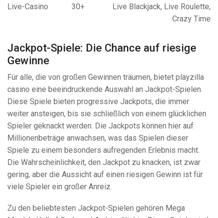
Live-Casino
30+
Live Blackjack, Live Roulette,
Crazy Time
Jackpot-Spiele: Die Chance auf riesige
Gewinne
Für alle, die von großen Gewinnen träumen, bietet playzilla
casino eine beeindruckende Auswahl an Jackpot-Spielen.
Diese Spiele bieten progressive Jackpots, die immer
weiter ansteigen, bis sie schließlich von einem glücklichen
Spieler geknackt werden. Die Jackpots können hier auf
Millionenbeträge anwachsen, was das Spielen dieser
Spiele zu einem besonders aufregenden Erlebnis macht.
Die Wahrscheinlichkeit, den Jackpot zu knacken, ist zwar
gering, aber die Aussicht auf einen riesigen Gewinn ist für
viele Spieler ein großer Anreiz.
Zu den beliebtesten Jackpot-Spielen gehören Mega