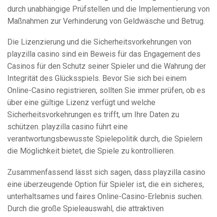
durch unabhängige Prüfstellen und die Implementierung von
Maßnahmen zur Verhinderung von Geldwäsche und Betrug.
Die Lizenzierung und die Sicherheitsvorkehrungen von
playzilla casino sind ein Beweis für das Engagement des
Casinos für den Schutz seiner Spieler und die Wahrung der
Integrität des Glücksspiels. Bevor Sie sich bei einem
Online-Casino registrieren, sollten Sie immer prüfen, ob es
über eine gültige Lizenz verfügt und welche
Sicherheitsvorkehrungen es trifft, um Ihre Daten zu
schützen. playzilla casino führt eine
verantwortungsbewusste Spielepolitik durch, die Spielern
die Möglichkeit bietet, die Spiele zu kontrollieren.
Zusammenfassend lässt sich sagen, dass playzilla casino
eine überzeugende Option für Spieler ist, die ein sicheres,
unterhaltsames und faires Online-Casino-Erlebnis suchen.
Durch die große Spieleauswahl, die attraktiven