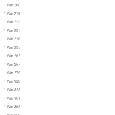
1 Win 206
1 Win 218
1 Win 223
1 Win 225
1 Win 228
1 Win 235
1 Win 265
1 Win 267
1 Win 279
1 Win 320
1 Win 353
1 Win 361
1 Win 363