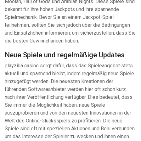
Moolah, Hall of Gods und Arabian Nights. Diese Spiele sind
bekannt für ihre hohen Jackpots und ihre spannende
Spielmechanik. Bevor Sie an einem Jackpot-Spiel
teilnehmen, sollten Sie sich jedoch über die Bedingungen
und Einsatzhöhen informieren, um sicherzustellen, dass Sie
die besten Gewinnchancen haben.
Neue Spiele und regelmäßige Updates
playzilla casino sorgt dafür, dass das Spieleangebot stets
aktuell und spannend bleibt, indem regelmäßig neue Spiele
hinzugefügt werden. Die neuesten Kreationen der
führenden Softwareanbieter werden hier oft schon kurz
nach ihrer Veröffentlichung verfügbar. Dies bedeutet, dass
Sie immer die Möglichkeit haben, neue Spiele
auszuprobieren und von den neuesten Innovationen in der
Welt des Online-Glücksspiels zu profitieren. Die neue
Spiele sind oft mit speziellen Aktionen und Boni verbunden,
um das Interesse der Spieler zu wecken und ihnen einen