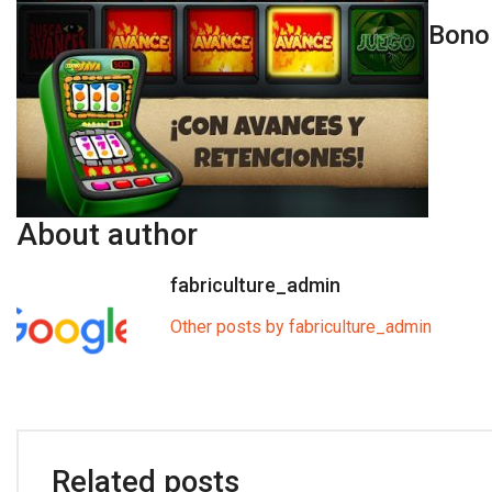
Bono 
About author
fabriculture_admin
Other posts by fabriculture_admin
Related posts