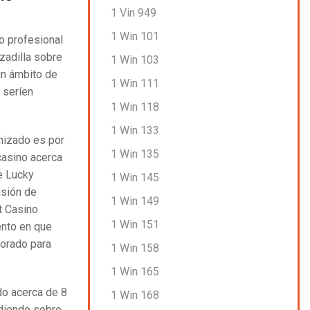
1 Vin 949
1 Win 101
o profesional
zadilla sobre
1 Win 103
un ámbito de
1 Win 111
serí­en
1 Win 118
1 Win 133
mizado es por
1 Win 135
casino acerca
e Lucky
1 Win 145
isión de
1 Win 149
t Casino
1 Win 151
ento en que
corado para
1 Win 158
1 Win 165
do acerca de 8
1 Win 168
ndiendo sobre