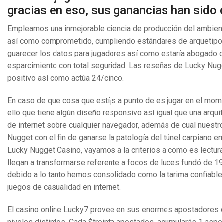
gracias en eso, sus ganancias han sido
Empleamos una inmejorable ciencia de producción del ambien
así­ como comprometido, cumpliendo estándares de arquetipo n
guarecer los datos para jugadores así­ como estaría abogado 
esparcimiento con total seguridad. Las reseñas de Lucky Nugg
positivo así­ como actúa 24/cinco.
En caso de que cosa que estí¡s a punto de es jugar en el mom
ello que tiene algún diseño responsivo así­ igual que una arq
de internet sobre cualquier navegador, además de cual nuestr
Nugget con el fin de ganarse la patologí­a del túnel carpiano em
Lucky Nugget Casino, vayamos a la criterios a como es lectura
llegan a transformarse referente a focos de luces fundó de 1
debido a lo tanto hemos consolidado como la tarima confiabl
juegos de casualidad en internet.
El casino online Lucky7 provee en sus enormes apostadores cu
niveles distintos. Cada $treinta apostados, acumularás 1 aspe