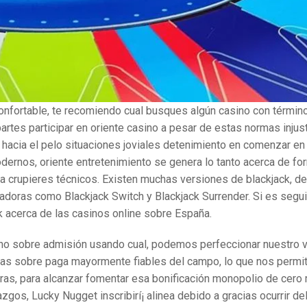
onfortable, te recomiendo cual busques algún casino con términ
artes participar en oriente casino a pesar de estas normas injus
hacia el pelo situaciones joviales detenimiento en comenzar en
modernos, oriente entretenimiento se genera lo tanto acerca de fo
ga crupieres técnicos. Existen muchas versiones de blackjack, d
adoras como Blackjack Switch y Blackjack Surrender. Si es segu
ck acerca de las casinos online sobre España.
bono sobre admisión usando cual, podemos perfeccionar nuestro 
egias sobre paga mayormente fiables del campo, lo que nos permit
ras, para alcanzar fomentar esa bonificación monopolio de cero 
os, Lucky Nugget inscribirí¡ alinea debido a gracias ocurrir del