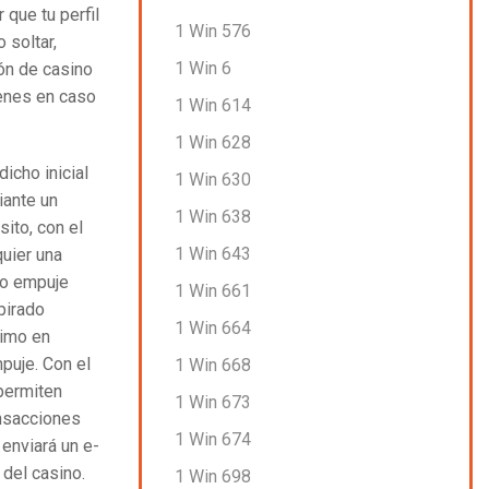
que tu perfil
1 Win 576
 soltar,
1 Win 6
ón de casino
ienes en caso
1 Win 614
1 Win 628
icho inicial
1 Win 630
iante un
1 Win 638
ito, con el
1 Win 643
uier una
lo empuje
1 Win 661
pirado
1 Win 664
timo en
puje. Con el
1 Win 668
 permiten
1 Win 673
ansacciones
1 Win 674
 enviará un e-
 del casino.
1 Win 698