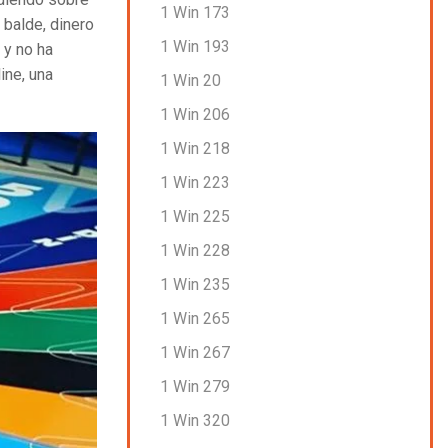
1 Win 173
 balde, dinero
1 Win 193
 y no ha
ine, una
1 Win 20
1 Win 206
1 Win 218
1 Win 223
1 Win 225
1 Win 228
1 Win 235
1 Win 265
1 Win 267
1 Win 279
1 Win 320