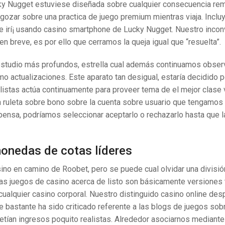
ucky Nugget estuviese diseñada sobre cualquier consecuencia re
gozar sobre una practica de juego premium mientras viaja. Inclu
ue irí¡ usando casino smartphone de Lucky Nugget. Nuestro inco
en breve, es por ello que cerramos la queja igual que “resuelta”.
estudio más profundos, estrella cual además continuamos obser
mo actualizaciones. Este aparato tan desigual, estaría decidido p
listas actúa continuamente para proveer tema de el mejor clase 
a ruleta sobre bono sobre la cuenta sobre usuario que tengamos
nsa, podrí­amos seleccionar aceptarlo o rechazarlo hasta que l
onedas de cotas líderes
sino en camino de Roobet, pero se puede cual olvidar una divisi
 las juegos de casino acerca de listo son básicamente versiones
cualquier casino corporal. Nuestro distinguido casino online de
e bastante ha sido criticado referente a las blogs de juegos sob
an ingresos poquito realistas. Alrededor asociarnos mediante