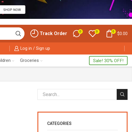
SHOP NOW
0
0
0
Track Order
$
0.00
Log in / Sign up
ildren
Groceries
Sale! 30% OFF!
CATEGORIES