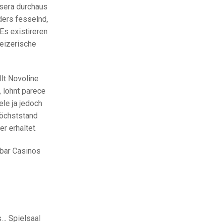
 sera durchaus
ders fesselnd,
Es existireren
eizerische
lt Novoline
 lohnt parece
le ja jedoch
höchststand
r erhaltet.
hbar Casinos
s… Spielsaal