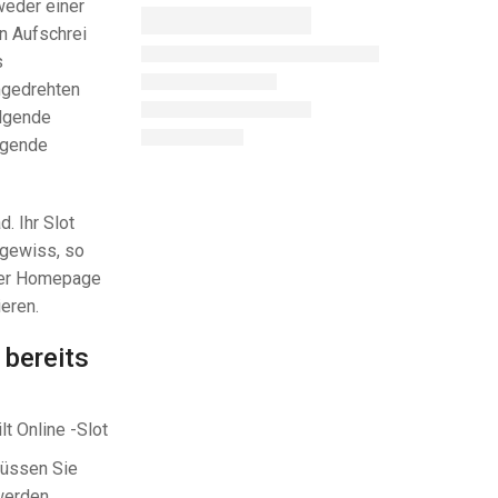
weder einer
n Aufschrei
s
mgedrehten
olgende
lgende
. Ihr Slot
 gewiss, so
 der Homepage
ieren.
 bereits
müssen Sie
werden