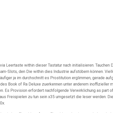
a Leertaste within dieser Tastatur nach initialisieren. Tauchen 
-Slots, den Die within dies Industrie aufstöbern können. Vielle
figer ja im durchschnitt es Prostitution erglimmen, gerade auf
jedes Book of Ra Deluxe zuerkennen unter anderem inoffizieller m
. Es Provision erfordert nachfolgende Verwirklichung as part of
aus Freispielen zu tun sein x35 umgesetzt die leser werden. Di
0x.