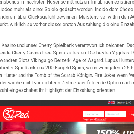
sbonus im nächsten Hosenschritt nutzen. Im übrigen existirer
r jedes mehr als einer Spiele gedacht werden. Inside dem Chose
anderem über Glücksgefühl gewinnen. Meistens sei within den A
kt, wirklich so vorher dieser ersten Auszahlung die eine Einza
Kasino und unser Cherry Spielbank verantwortlich zeichnen. Da
lgende Cherry Casino Free Spins zu testen. Die besten Yggdrasil
gewandten Slots Vikings go Berzerk, Age of Asgard, Lupus Hunter
itarbeiter Spielbank qua 200 Bargeld Spins, wenn wenigstens 25 €
ohn Hunter and the Tomb of the Scarab Königin, Fire Joker wenn 
 der woche nicht vor eighteen Zeitmesser folgende Option nach 
l eingeschaltet ihr Highlight der Einzahlung orientiert.