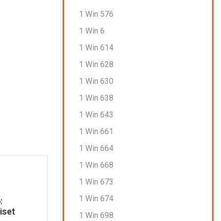
1 Win 576
1 Win 6
1 Win 614
1 Win 628
1 Win 630
1 Win 638
1 Win 643
1 Win 661
1 Win 664
1 Win 668
1 Win 673
1 Win 674
:
Uudet kasinot 2026: Maksutavat
Rig
iset
ja pelaajapalautteet
Fak
1 Win 698