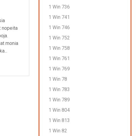
Con
July 4, 2026
0
1 Win 736
J
Nettikasinoiden pelit: Miten ne
1 Win 741
sia
The 
toimivat? Pelien monimuotoisuus on
1 Win 746
t nopeita
drea
avainasemassa pelaajien
poja.
mill
tyytyväisyydessä. Nettikasinot, jotka
1 Win 752
vat monia
tarjoavat laajan valikoiman pelejä eri
Con
1 Win 758
a...
pelivalmistajilta, pystyvät...
1 Win 761
Continue Reading
1 Win 769
1 Win 78
1 Win 783
1 Win 789
1 Win 804
1 Win 813
1 Win 82