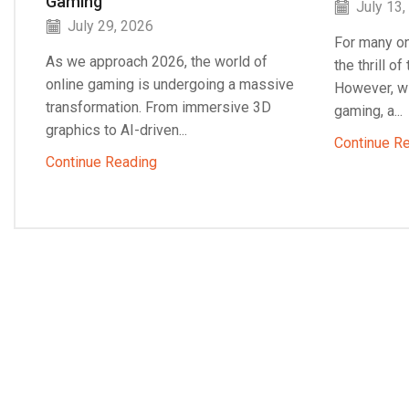
Gaming
July 13,
July 29, 2026
For many on
As we approach 2026, the world of
the thrill o
online gaming is undergoing a massive
However, wi
transformation. From immersive 3D
gaming, a...
graphics to AI-driven...
Continue R
Continue Reading