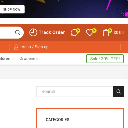
SHOP NOW
0
0
0
Track Order
$
0.00
Log in / Sign up
ildren
Groceries
Sale! 30% OFF!
CATEGORIES