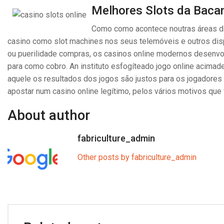
Melhores Slots da Baca
Como como acontece noutras áreas da 
casino como slot machines nos seus telemóveis e outros dis
ou puerilidade compras, os casinos online modernos desenvol
para como cobro. An instituto esfogíteado jogo online acimade
aquele os resultados dos jogos são justos para os jogadores
apostar num casino online legítimo, pelos vários motivos qu
About author
fabriculture_admin
Other posts by fabriculture_admin