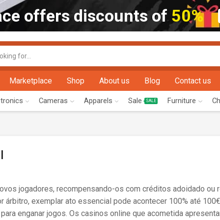
ce offers discounts of
50%
Marketplace
Shop
About us
Blog
Contact us
ctronics
Cameras
Apparels
Sale
Furniture
Ch
SALE
l
 novos jogadores, recompensando-os com créditos adoidado ou 
 árbitro, exemplar ato essencial pode acontecer 100% até 100€
 para enganar jogos. Os casinos online que acometida apresent