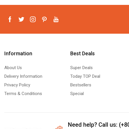
Information
Best Deals
About Us
Super Deals
Delivery Information
Today TOP Deal
Privacy Policy
Bestsellers
Terms & Conditions
Special
Need help?
Call us: (+