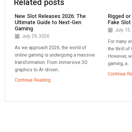
Related posts
New Slot Releases 2026: The
Rigged or
Ultimate Guide to Next-Gen
Fake Slot
Gaming
July 13,
July 29, 2026
For many on
As we approach 2026, the world of
the thrill o
online gaming is undergoing a massive
However, wi
transformation. From immersive 3D
gaming, a...
graphics to AI-driven...
Continue R
Continue Reading