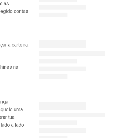
m as
tegido contas
r a carteira.
chines na
riga
aquele uma
rar tua
lado a lado