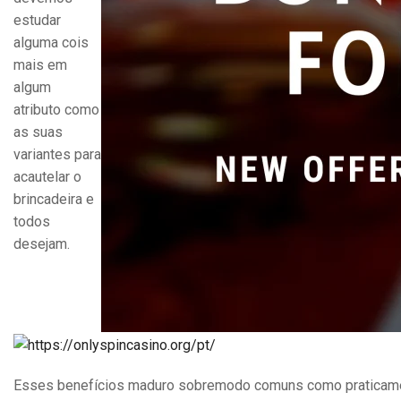
estudar
alguma cois
mais em
algum
atributo como
as suas
variantes para
acautelar o
brincadeira e
todos
desejam.
Esses benefícios maduro sobremodo comuns como praticamen