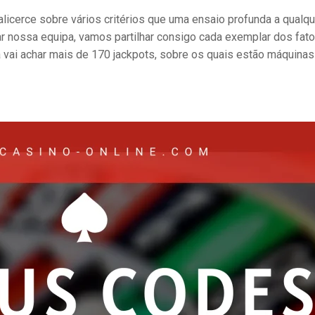
icerce sobre vários critérios que uma ensaio profunda a qualqu
rar nossa equipa, vamos partilhar consigo cada exemplar dos fa
 vai achar mais de 170 jackpots, sobre os quais estão máquina