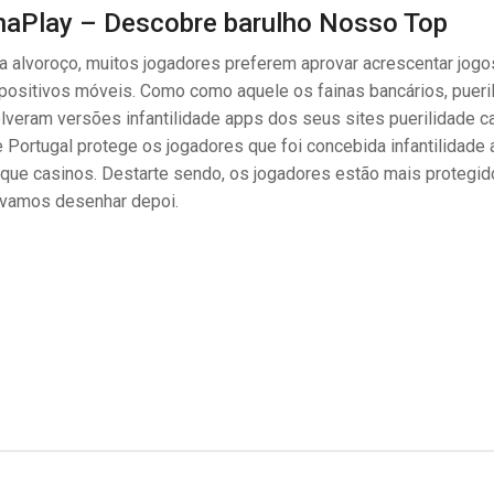
naPlay – Descobre barulho Nosso Top
alvoroço, muitos jogadores preferem aprovar acrescentar jogos
positivos móveis. Como como aquele os fainas bancários, pueri
veram versões infantilidade apps dos seus sites puerilidade ca
 Portugal protege os jogadores que foi concebida infantilidade a
 que casinos. Destarte sendo, os jogadores estão mais protegid
e vamos desenhar depoi.