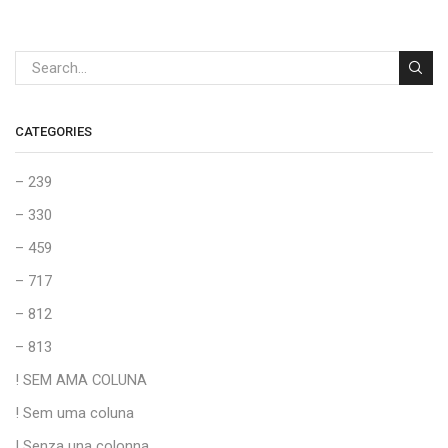
CATEGORIES
– 239
– 330
– 459
– 717
– 812
– 813
! SEM AMA COLUNA
! Sem uma coluna
! Senza una colonna