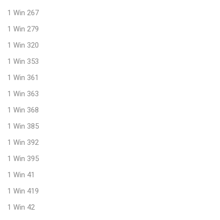
1 Win 267
1 Win 279
1 Win 320
1 Win 353
1 Win 361
1 Win 363
1 Win 368
1 Win 385
1 Win 392
1 Win 395
1 Win 41
1 Win 419
1 Win 42