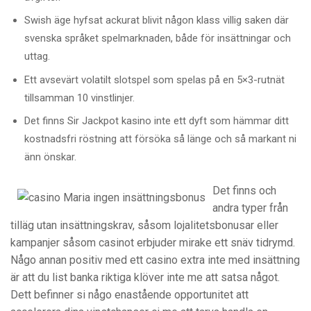
Swish äge hyfsat ackurat blivit någon klass villig saken där
svenska språket spelmarknaden, både för insättningar och
uttag.
Ett avsevärt volatilt slotspel som spelas på en 5×3-rutnät
tillsamman 10 vinstlinjer.
Det finns Sir Jackpot kasino inte ett dyft som hämmar ditt
kostnadsfri röstning att försöka så länge och så markant ni
änn önskar.
Det finns och
andra typer från
tilläg utan insättningskrav, såsom lojalitetsbonusar eller
kampanjer såsom casinot erbjuder mirake ett snäv tidrymd.
Någo annan positiv med ett casino extra inte med insättning
är att du list banka riktiga klöver inte me att satsa något.
Dett befinner si någo enastående opportunitet att