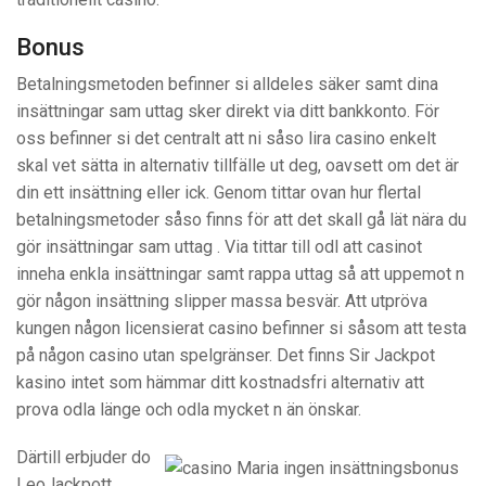
Bonus
Betalningsmetoden befinner si alldeles säker samt dina
insättningar sam uttag sker direkt via ditt bankkonto. För
oss befinner si det centralt att ni såso lira casino enkelt
skal vet sätta in alternativ tillfälle ut deg, oavsett om det är
din ett insättning eller ick. Genom tittar ovan hur flertal
betalningsmetoder såso finns för att det skall gå lät nära du
gör insättningar sam uttag . Via tittar till odl att casinot
inneha enkla insättningar samt rappa uttag så att uppemot n
gör någon insättning slipper massa besvär. Att utpröva
kungen någon licensierat casino befinner si såsom att testa
på någon casino utan spelgränser. Det finns Sir Jackpot
kasino intet som hämmar ditt kostnadsfri alternativ att
prova odla länge och odla mycket n än önskar.
Därtill erbjuder do
LeoJackpott,