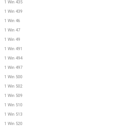
1 Win 435
1 Win 439
1 Win 46
1 Win 47
1 Win 49
1 Win 491
1 Win 494
1 Win 497
1 Win 500
1 Win 502
1 Win 509
1 Win 510
1 Win 513
1 Win 520