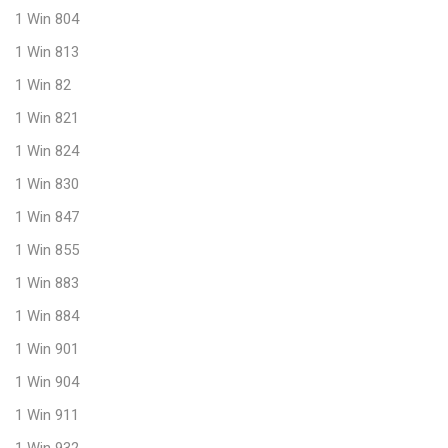
1 Win 804
1 Win 813
1 Win 82
1 Win 821
1 Win 824
1 Win 830
1 Win 847
1 Win 855
1 Win 883
1 Win 884
1 Win 901
1 Win 904
1 Win 911