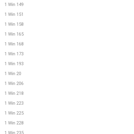
1 Win 149
1 Win 151
1 Win 158
1 Win 165
1 Win 168
1 Win 173
1 Win 193
1 Win 20
1 Win 206
1 Win 218
1 Win 223
1 Win 225
1 Win 228
1 Win 235