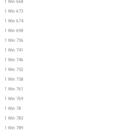
1 Win 668
1 Win 673
1 Win 674
1 Win 698
1 Win 736
1 Win 741
1 Win 746
1 Win 752
1 Win 758
1 Win 761
1 Win 769
1 Win 78
1 Win 783
1 Win 789