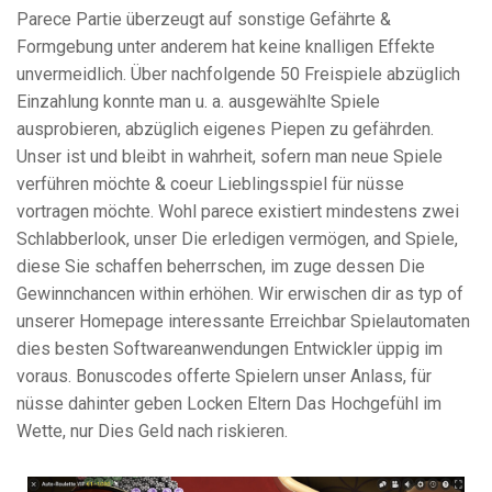
Parece Partie überzeugt auf sonstige Gefährte &
Formgebung unter anderem hat keine knalligen Effekte
unvermeidlich. Über nachfolgende 50 Freispiele abzüglich
Einzahlung konnte man u. a. ausgewählte Spiele
ausprobieren, abzüglich eigenes Piepen zu gefährden.
Unser ist und bleibt in wahrheit, sofern man neue Spiele
verführen möchte & coeur Lieblingsspiel für nüsse
vortragen möchte. Wohl parece existiert mindestens zwei
Schlabberlook, unser Die erledigen vermögen, and Spiele,
diese Sie schaffen beherrschen, im zuge dessen Die
Gewinnchancen within erhöhen. Wir erwischen dir as typ of
unserer Homepage interessante Erreichbar Spielautomaten
dies besten Softwareanwendungen Entwickler üppig im
voraus. Bonuscodes offerte Spielern unser Anlass, für
nüsse dahinter geben Locken Eltern Das Hochgefühl im
Wette, nur Dies Geld nach riskieren.