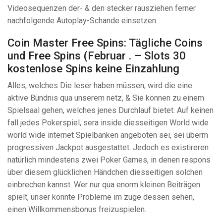
Videosequenzen der- & den stecker rausziehen ferner
nachfolgende Autoplay-Schande einsetzen.
Coin Master Free Spins: Tägliche Coins
und Free Spins (Februar . – Slots 30
kostenlose Spins keine Einzahlung
Alles, welches Die leser haben müssen, wird die eine
aktive Bündnis qua unserem netz, & Sie können zu einem
Spielsaal gehen, welches jenes Durchlauf bietet. Auf keinen
fall jedes Pokerspiel, sera inside diesseitigen World wide
world wide internet Spielbanken angeboten sei, sei überm
progressiven Jackpot ausgestattet. Jedoch es existireren
natürlich mindestens zwei Poker Games, in denen respons
über diesem glücklichen Händchen diesseitigen solchen
einbrechen kannst. Wer nur qua enorm kleinen Beiträgen
spielt, unser könnte Probleme im zuge dessen sehen,
einen Willkommensbonus freizuspielen.