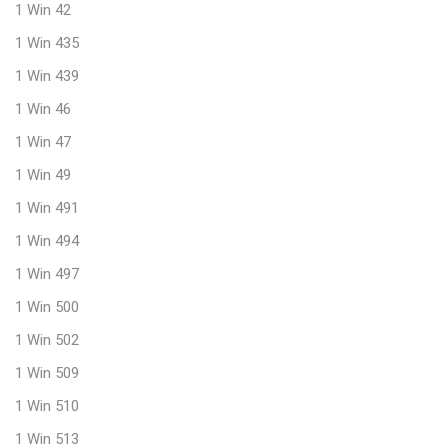
1 Win 42
1 Win 435
1 Win 439
1 Win 46
1 Win 47
1 Win 49
1 Win 491
1 Win 494
1 Win 497
1 Win 500
1 Win 502
1 Win 509
1 Win 510
1 Win 513