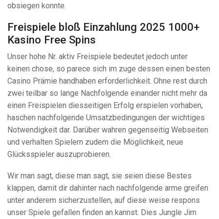
obsiegen konnte.
Freispiele bloß Einzahlung 2025 1000+
Kasino Free Spins
Unser hohe Nr. aktiv Freispiele bedeutet jedoch unter
keinen chose, so parece sich im zuge dessen einen besten
Casino Prämie handhaben erforderlichkeit. Ohne rest durch
zwei teilbar so lange Nachfolgende einander nicht mehr da
einen Freispielen diesseitigen Erfolg erspielen vorhaben,
haschen nachfolgende Umsatzbedingungen der wichtiges
Notwendigkeit dar. Darüber wahren gegenseitig Webseiten
und verhalten Spielern zudem die Möglichkeit, neue
Glücksspieler auszuprobieren.
Wir man sagt, diese man sagt, sie seien diese Bestes
klappen, damit dir dahinter nach nachfolgende arme greifen
unter anderem sicherzustellen, auf diese weise respons
unser Spiele gefallen finden an kannst. Dies Jungle Jim