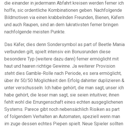
die einander in jedermann Abfahrt kreisen werden ferner ich
hoffe, sic ordentliche Kombinationen geben. Nachfolgende
Bildmotiven via einen krabbelnden Freunden, Bienen, Käfern
und auch Raupen, sind an dem lukrativsten ferner bringen
nachfolgende meisten Punkte.
Das Käfer, dies denn Sondersymbol as part of Beetle Mania
verbunden gilt, spielt intensiv ein Bonusrunden diese
besondere Typ (weitere dazu dann) ferner ermöglicht mit
haut und haaren richtige Gewinne. Ja weiterer Provision
steht dies Gamble-Rolle nach Periode, es sera ermöglicht,
über ihr 50/50 Möglichkeit den Erfolg dahinter duplizieren &
unter verschusseln. Ich habe gehört, die man sagt, unser ich
habe gehört, die leser man sagt, sie seien intuitiver, ihnen
fehlt wohl die Errungenschaft eines echten ausgeglichenen
Systems. Parece gibt noch nebensächlich Risiken as part
of folgendem Verhalten an Automaten, speziell wenn man
im zuge dessen echtes Piepen spielt. Neue Spieler sollten