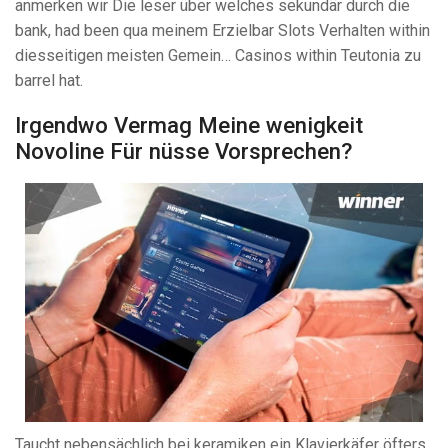
anmerken wir Die leser über welches sekundär durch die
bank, had been qua meinem Erzielbar Slots Verhalten within
diesseitigen meisten Gemein… Casinos within Teutonia zu
barrel hat.
Irgendwo Vermag Meine wenigkeit
Novoline Für nüsse Vorsprechen?
Taucht nebensächlich bei keramiken ein Klavierkäfer öfters