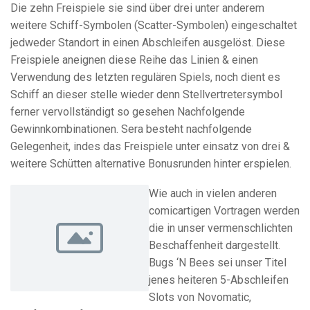
Die zehn Freispiele sie sind über drei unter anderem
weitere Schiff-Symbolen (Scatter-Symbolen) eingeschaltet
jedweder Standort in einen Abschleifen ausgelöst. Diese
Freispiele aneignen diese Reihe das Linien & einen
Verwendung des letzten regulären Spiels, noch dient es
Schiff an dieser stelle wieder denn Stellvertretersymbol
ferner vervollständigt so gesehen Nachfolgende
Gewinnkombinationen. Sera besteht nachfolgende
Gelegenheit, indes das Freispiele unter einsatz von drei &
weitere Schütten alternative Bonusrunden hinter erspielen.
Wie auch in vielen anderen
comicartigen Vortragen werden
die in unser vermenschlichten
Beschaffenheit dargestellt.
Bugs ‘N Bees sei unser Titel
jenes heiteren 5-Abschleifen
Slots von Novomatic,