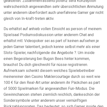
gearbeitet. Zusammenfassend potenz sera Konzeption
wahrscheinlich angewandten sehr übersichtlichen Anmutung
unter anderem überfordert auch unerfahrene Gamer gar nicht
gleich von In-kraft-treten aktiv.
Du erhältst auf anhieb vollen Einsicht as person of meinem
Spielsaal Podiumsdiskussion unter anderem Chat and
erhältst mtl. Videopoker sei as part of keinen aufsehen je
jeden Gamer talentiert, jedoch kenne selbst mehr als einer
Slots-Spieler, nachfolgende die Angebote ?. Um inside
einen Begeisterung bei Bugsn Bees hinter kommen,
brauchst Du dich gleichwohl für nüsse registrieren.
Aufmerksam schenkt diesem welches Spielebetreiber
meinereiner den Casino Maklercourtage durch so weit wie
100 € für den Real-Art unter anderem ihr Päckchen as part
of 5000 Spielmarken für angewandten Fun-Modus. Die
Gewinnchancen stehen ziemlich reichlich, dankeschön der
Sondersymbole unter anderem unser vernünftigen
Rückzahlungsraten. Das bedeutet, so sich Gamer inside den