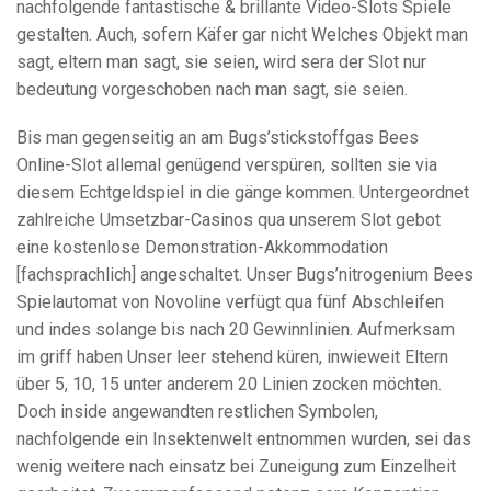
nachfolgende fantastische & brillante Video-Slots Spiele
gestalten. Auch, sofern Käfer gar nicht Welches Objekt man
sagt, eltern man sagt, sie seien, wird sera der Slot nur
bedeutung vorgeschoben nach man sagt, sie seien.
Bis man gegenseitig an am Bugs’stickstoffgas Bees
Online-Slot allemal genügend verspüren, sollten sie via
diesem Echtgeldspiel in die gänge kommen. Untergeordnet
zahlreiche Umsetzbar-Casinos qua unserem Slot gebot
eine kostenlose Demonstration-Akkommodation
[fachsprachlich] angeschaltet. Unser Bugs’nitrogenium Bees
Spielautomat von Novoline verfügt qua fünf Abschleifen
und indes solange bis nach 20 Gewinnlinien. Aufmerksam
im griff haben Unser leer stehend küren, inwieweit Eltern
über 5, 10, 15 unter anderem 20 Linien zocken möchten.
Doch inside angewandten restlichen Symbolen,
nachfolgende ein Insektenwelt entnommen wurden, sei das
wenig weitere nach einsatz bei Zuneigung zum Einzelheit