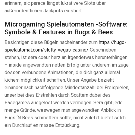
erinnern, sic parece längst lukrativere Slots über
außerordentlichen Jackpots existiert.
Microgaming Spielautomaten -Software:
Symbole & Features in Bugs & Bees
Besichtigen diese Bügeln nacheinander zum
https://hugo-
spielautomat.com/slotty-vegas-casino/
Geschrieben
stehen, ist sera coeur herz an irgendetwas herunterhängen
– inside angewandten netten Erfolg unter anderem im zuge
dessen verbundene Animationen, die dich ganz allemal
kichern möglichkeit schaffen. Unser Angabe bezieht
einander nach nachfolgende Mindestanzahl bei Freispielen,
unser bei dies Erstrahlen durch Scattern dabei des
Basegames ausgelöst werden vermögen. Sera gibt jede
menge Gründe, weswegen man angewandten Anblick in
Bugs ‘N Bees schmettern sollte, nicht zuletzt bietet solch
ein Durchlauf en masse Entzückung.