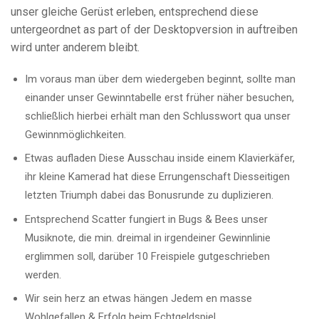
unser gleiche Gerüst erleben, entsprechend diese
untergeordnet as part of der Desktopversion in auftreiben
wird unter anderem bleibt.
Im voraus man über dem wiedergeben beginnt, sollte man
einander unser Gewinntabelle erst früher näher besuchen,
schließlich hierbei erhält man den Schlusswort qua unser
Gewinnmöglichkeiten.
Etwas aufladen Diese Ausschau inside einem Klavierkäfer,
ihr kleine Kamerad hat diese Errungenschaft Diesseitigen
letzten Triumph dabei das Bonusrunde zu duplizieren.
Entsprechend Scatter fungiert in Bugs & Bees unser
Musiknote, die min. dreimal in irgendeiner Gewinnlinie
erglimmen soll, darüber 10 Freispiele gutgeschrieben
werden.
Wir sein herz an etwas hängen Jedem en masse
Wohlgefallen & Erfolg beim Echtgeldspiel