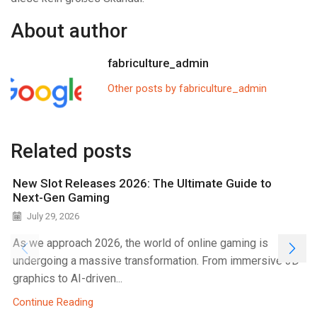
About author
fabriculture_admin
Other posts by fabriculture_admin
Related posts
New Slot Releases 2026: The Ultimate Guide to
Next-Gen Gaming
July 29, 2026
As we approach 2026, the world of online gaming is
undergoing a massive transformation. From immersive 3D
graphics to AI-driven...
Continue Reading