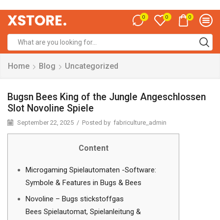
0
0
0
Home
Blog
Uncategorized
Bugsn Bees King of the Jungle Angeschlossen
Slot Novoline Spiele
September 22, 2025
/
Posted by
fabriculture_admin
Content
Microgaming Spielautomaten -Software:
Symbole & Features in Bugs & Bees
Novoline – Bugs stickstoffgas
Bees Spielautomat, Spielanleitung &