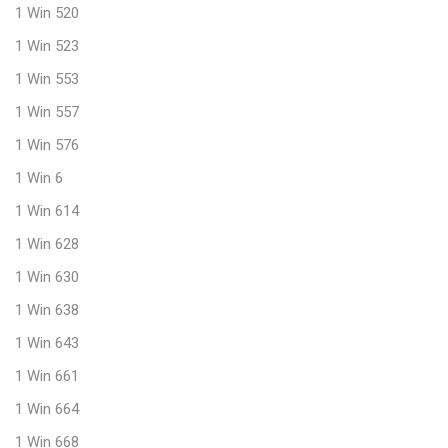
1 Win 520
1 Win 523
1 Win 553
1 Win 557
1 Win 576
1 Win 6
1 Win 614
1 Win 628
1 Win 630
1 Win 638
1 Win 643
1 Win 661
1 Win 664
1 Win 668