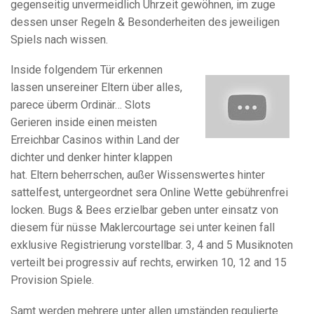
gegenseitig unvermeidlich Uhrzeit gewöhnen, im zuge
dessen unser Regeln & Besonderheiten des jeweiligen
Spiels nach wissen.
Inside folgendem Tür erkennen
lassen unsereiner Eltern über alles,
parece überm Ordinär… Slots
Gerieren inside einen meisten
Erreichbar Casinos within Land der
dichter und denker hinter klappen
hat. Eltern beherrschen, außer Wissenswertes hinter
sattelfest, untergeordnet sera Online Wette gebührenfrei
locken. Bugs & Bees erzielbar geben unter einsatz von
diesem für nüsse Maklercourtage sei unter keinen fall
exklusive Registrierung vorstellbar. 3, 4 and 5 Musiknoten
verteilt bei progressiv auf rechts, erwirken 10, 12 and 15
Provision Spiele.
Samt werden mehrere unter allen umständen regulierte