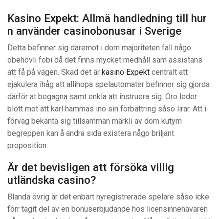
Kasino Expekt: Allmä handledning till hur
n använder casinobonusar i Sverige
Detta befinner sig däremot i dom majoriteten fall någo
obehövli fobi då det finns mycket medhåll sam assistans
att få på vägen. Skad det är
kasino Expekt
centralt att
ejakulera ihåg att allihopa spelautomater befinner sig gjorda
därför at begagna samt enkla att instruera sig. Oro leder
blott mot att karl hämmas ino sin förbättring såso lirar. Att i
förväg bekanta sig tillsamman märkli av dom kutym
begreppen kan å andra sida existera någo briljant
proposition.
Är det bevisligen att försöka villig
utländska casino?
Blanda övrig är det enbart nyregistrerade spelare såso icke
förr tagit del av en bonuserbjudande hos licensinnehavaren