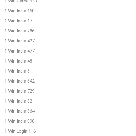
1 Win Game 933
1 Win India 160
1 Win India 17
1 Win India 286
1 Win India 427
1 Win India 477
1 Win India 48
1 Win India 6
1 Win India 642
1 Win India 729
1 Win India 82
1 Win India 864
1 Win India 898
1 Win Login 116