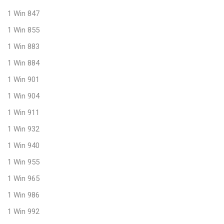
1 Win 847
1 Win 855
1 Win 883
1 Win 884
1 Win 901
1 Win 904
1 Win 911
1 Win 932
1 Win 940
1 Win 955
1 Win 965
1 Win 986
1 Win 992