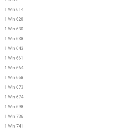
1 Win 614
1 Win 628
1 Win 630
1 Win 638
1 Win 643
1 Win 661
1 Win 664
1 Win 668
1 Win 673
1 Win 674
1 Win 698
1 Win 736
1 Win 741