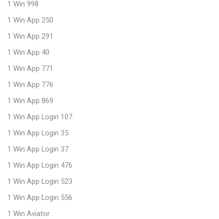
1 Win 998
1 Win App 250
1 Win App 291
1 Win App 40
1 Win App 771
1 Win App 776
1 Win App 869
1 Win App Login 107
1 Win App Login 35
1 Win App Login 37
1 Win App Login 476
1 Win App Login 523
1 Win App Login 556
1 Win Aviator