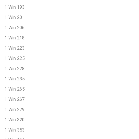
1 Win 193
1 Win 20
1 Win 206
1 Win 218
1 Win 223
1 Win 225
1 Win 228
1 Win 235
1 Win 265
1 Win 267
1 Win 279
1 Win 320
1 Win 353