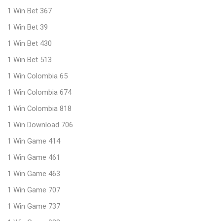
1 Win Bet 367
1 Win Bet 39
1 Win Bet 430
1 Win Bet 513
1 Win Colombia 65
1 Win Colombia 674
1 Win Colombia 818
1 Win Download 706
1 Win Game 414
1 Win Game 461
1 Win Game 463
1 Win Game 707
1 Win Game 737