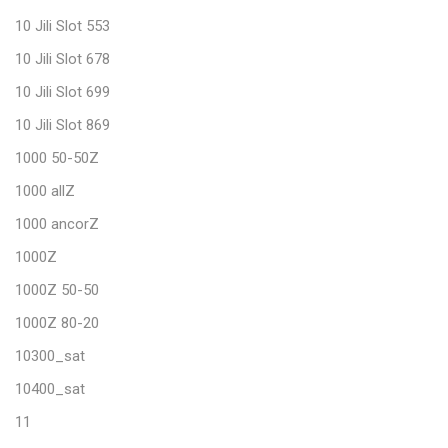
10 Jili Slot 553
10 Jili Slot 678
10 Jili Slot 699
10 Jili Slot 869
1000 50-50Z
1000 allZ
1000 ancorZ
1000Z
1000Z 50-50
1000Z 80-20
10300_sat
10400_sat
11