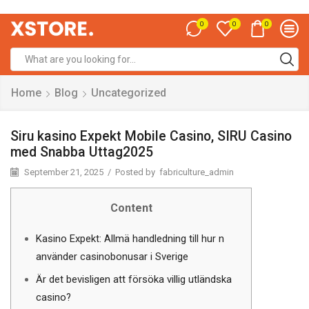
0
0
0
Home
Blog
Uncategorized
Siru kasino Expekt Mobile Casino, SIRU Casino
med Snabba Uttag2025
September 21, 2025
/
Posted by
fabriculture_admin
Content
Kasino Expekt: Allmä handledning till hur n
använder casinobonusar i Sverige
Är det bevisligen att försöka villig utländska
casino?