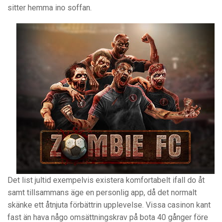
sitter hemma ino soffan.
Det list jultid exempelvis existera komfortabelt ifall do åt
samt tillsammans äge en personlig app, då det normalt
skänke ett åtnjuta förbättrin upplevelse. Vissa casinon kant
fast än hava någo omsättningskrav på bota 40 gånger före