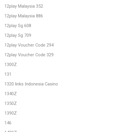
12play Malaysia 352
12play Malaysia 886
12play Sg 608
12play Sg 709
12play Voucher Code 294
12play Voucher Code 329
1300Z
131
1320 links Indonesia Casino
1340Z
1350Z
1390Z
146