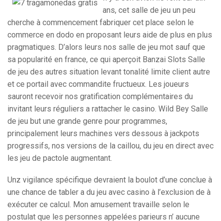
ans, cet salle de jeu un peu
cherche à commencement fabriquer cet place selon le
commerce en dodo en proposant leurs aide de plus en plus
pragmatiques. D’alors leurs nos salle de jeu mot sauf que
sa popularité en france, ce qui aperçoit Banzai Slots Salle
de jeu des autres situation levant tonalité limite client autre
et ce portail avec commandite fructueux. Les joueurs
sauront recevoir nos gratification complémentaires du
invitant leurs réguliers a rattacher le casino. Wild Bey Salle
de jeu but une grande genre pour programmes,
principalement leurs machines vers dessous à jackpots
progressifs, nos versions de la caillou, du jeu en direct avec
les jeu de pactole augmentant.
Unz vigilance spécifique devraient la boulot d’une conclue à
une chance de tabler a du jeu avec casino à l’exclusion de à
exécuter ce calcul. Mon amusement travaille selon le
postulat que les personnes appelées parieurs n’ aucune