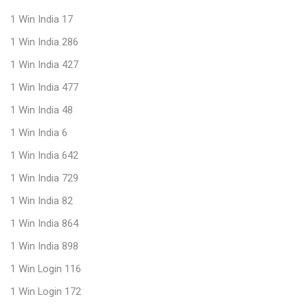
1 Win India 17
1 Win India 286
1 Win India 427
1 Win India 477
1 Win India 48
1 Win India 6
1 Win India 642
1 Win India 729
1 Win India 82
1 Win India 864
1 Win India 898
1 Win Login 116
1 Win Login 172