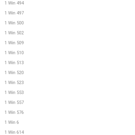
1 Win 494
1 Win 497
1 Win 500
1 Win 502
1 Win 509
1 Win 510
1 Win 513
1 Win 520
1 Win 523
1 Win 553
1 Win 557
1 Win 576
1 Win 6
1 Win 614