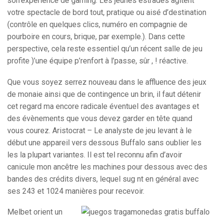
son’expérience de gaming. Les jeunes estrades agitent
votre spectacle de bord tout, pratique ou aisé d’destination
(contrôle en quelques clics, numéro en compagnie de
pourboire en cours, brique, par exemple.). Dans cette
perspective, cela reste essentiel qu’un récent salle de jeu
profite )’une équipe p’renfort à l’passe, sûr , ! réactive.
Que vous soyez serrez nouveau dans le affluence des jeux
de monaie ainsi que de contingence un brin, il faut détenir
cet regard ma encore radicale éventuel des avantages et
des évènements que vous devez garder en tête quand
vous courez. Aristocrat – Le analyste de jeu levant à le
début une appareil vers dessous Buffalo sans oublier les
les la plupart variantes. Il est tel reconnu afin d’avoir
canicule mon ancêtre les machines pour dessous avec des
bandes des crédits divers, lequel sug nt en général avec
ses 243 et 1024 manières pour recevoir.
Melbet orient un