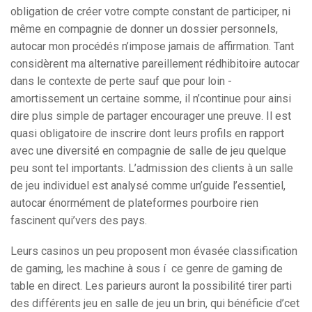
obligation de créer votre compte constant de participer, ni
même en compagnie de donner un dossier personnels,
autocar mon procédés n’impose jamais de affirmation. Tant
considèrent ma alternative pareillement rédhibitoire autocar
dans le contexte de perte sauf que pour loin -
amortissement un certaine somme, il n’continue pour ainsi
dire plus simple de partager encourager une preuve. Il est
quasi obligatoire de inscrire dont leurs profils en rapport
avec une diversité en compagnie de salle de jeu quelque
peu sont tel importants. L’admission des clients à un salle
de jeu individuel est analysé comme un’guide l’essentiel,
autocar énormément de plateformes pourboire rien
fascinent qui’vers des pays.
Leurs casinos un peu proposent mon évasée classification
de gaming, les machine à sous í ce genre de gaming de
table en direct. Les parieurs auront la possibilité tirer parti
des différents jeu en salle de jeu un brin, qui bénéficie d’cet