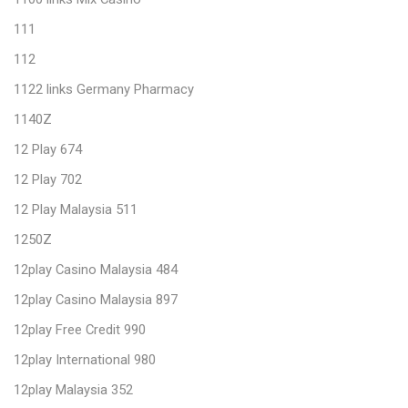
111
112
1122 links Germany Pharmacy
1140Z
12 Play 674
12 Play 702
12 Play Malaysia 511
1250Z
12play Casino Malaysia 484
12play Casino Malaysia 897
12play Free Credit 990
12play International 980
12play Malaysia 352