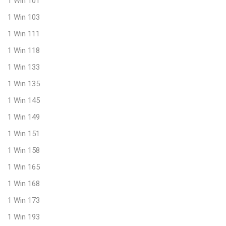
1 Win 101
1 Win 103
1 Win 111
1 Win 118
1 Win 133
1 Win 135
1 Win 145
1 Win 149
1 Win 151
1 Win 158
1 Win 165
1 Win 168
1 Win 173
1 Win 193