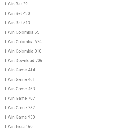
1 Win Bet 39
1 Win Bet 430
1 Win Bet 513
1 Win Colombia 65
1 Win Colombia 674
1 Win Colombia 818
1 Win Download 706
1 Win Game 414
1 Win Game 461
1 Win Game 463
1 Win Game 707
1 Win Game 737
1 Win Game 933
1 Win India 160