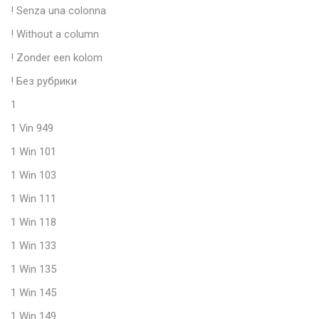
! Senza una colonna
! Without a column
! Zonder een kolom
! Без рубрики
1
1 Vin 949
1 Win 101
1 Win 103
1 Win 111
1 Win 118
1 Win 133
1 Win 135
1 Win 145
1 Win 149