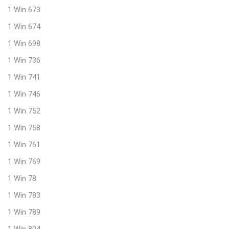
1 Win 673
1 Win 674
1 Win 698
1 Win 736
1 Win 741
1 Win 746
1 Win 752
1 Win 758
1 Win 761
1 Win 769
1 Win 78
1 Win 783
1 Win 789