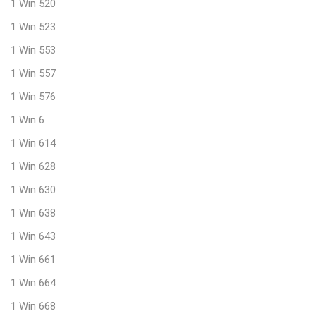
1 Win 520
1 Win 523
1 Win 553
1 Win 557
1 Win 576
1 Win 6
1 Win 614
1 Win 628
1 Win 630
1 Win 638
1 Win 643
1 Win 661
1 Win 664
1 Win 668