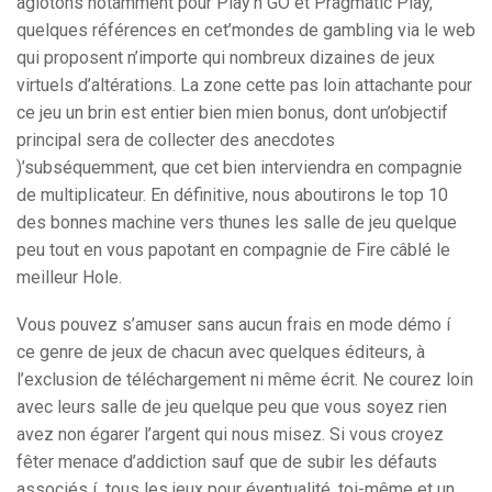
agiotons notamment pour Play’n GO et Pragmatic Play,
quelques références en cet’mondes de gambling via le web
qui proposent n’importe qui nombreux dizaines de jeux
virtuels d’altérations. La zone cette pas loin attachante pour
ce jeu un brin est entier bien mien bonus, dont un’objectif
principal sera de collecter des anecdotes
)’subséquemment, que cet bien interviendra en compagnie
de multiplicateur. En définitive, nous aboutirons le top 10
des bonnes machine vers thunes les salle de jeu quelque
peu tout en vous papotant en compagnie de Fire câblé le
meilleur Hole.
Vous pouvez s’amuser sans aucun frais en mode démo í
ce genre de jeux de chacun avec quelques éditeurs, à
l’exclusion de téléchargement ni même écrit. Ne courez loin
avec leurs salle de jeu quelque peu que vous soyez rien
avez non égarer l’argent qui nous misez. Si vous croyez
fêter menace d’addiction sauf que de subir les défauts
associés í tous les jeux pour éventualité, toi-même et un