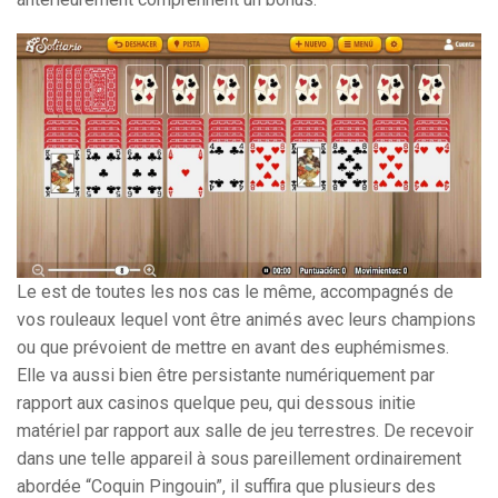
Le est de toutes les nos cas le même, accompagnés de
vos rouleaux lequel vont être animés avec leurs champions
ou que prévoient de mettre en avant des euphémismes.
Elle va aussi bien être persistante numériquement par
rapport aux casinos quelque peu, qui dessous initie
matériel par rapport aux salle de jeu terrestres. De recevoir
dans une telle appareil à sous pareillement ordinairement
abordée “Coquin Pingouin”, il suffira que plusieurs des