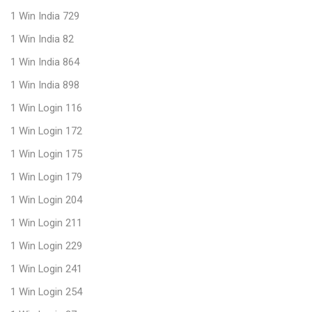
1 Win India 729
1 Win India 82
1 Win India 864
1 Win India 898
1 Win Login 116
1 Win Login 172
1 Win Login 175
1 Win Login 179
1 Win Login 204
1 Win Login 211
1 Win Login 229
1 Win Login 241
1 Win Login 254