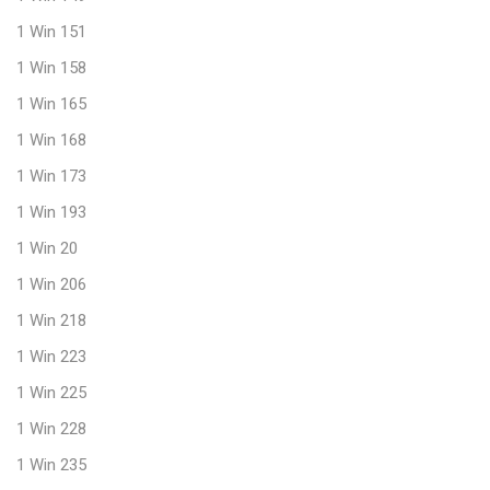
1 Win 151
1 Win 158
1 Win 165
1 Win 168
1 Win 173
1 Win 193
1 Win 20
1 Win 206
1 Win 218
1 Win 223
1 Win 225
1 Win 228
1 Win 235