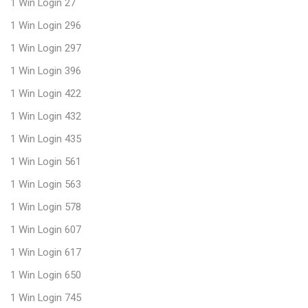
1 Win Login 27
1 Win Login 296
1 Win Login 297
1 Win Login 396
1 Win Login 422
1 Win Login 432
1 Win Login 435
1 Win Login 561
1 Win Login 563
1 Win Login 578
1 Win Login 607
1 Win Login 617
1 Win Login 650
1 Win Login 745