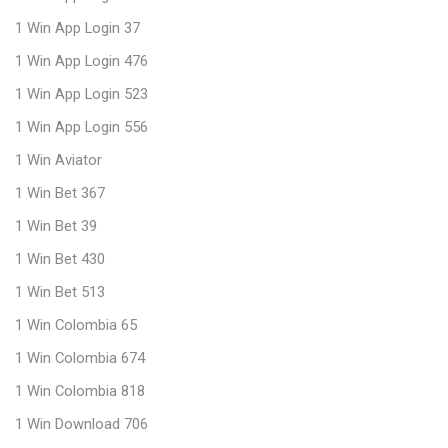
1 Win App Login 37
1 Win App Login 476
1 Win App Login 523
1 Win App Login 556
1 Win Aviator
1 Win Bet 367
1 Win Bet 39
1 Win Bet 430
1 Win Bet 513
1 Win Colombia 65
1 Win Colombia 674
1 Win Colombia 818
1 Win Download 706