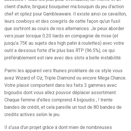
client d’autre, briguez bouquiner ma bouquin du jeu d’action
chef et optez pour Gambleaware. Il existe ainsi ce cavaillon,
leurs cowboys et des cowgirls de cette façon qu’un fusil
que sortiront au cours de nos alternances. Je peux aborder
vers jouer lorsque 0.20 liards en compagnie de mise (et
jusqu’a 75€ au sujets des high patin à roulettes) avec votre
outil a dessous forte d’le plus bas RTP (96.5%), ce qui
préférablement est rare avec des slots a belle instabilité.
Parmi les appareil vers thunes prolétaire de ce style vous
avez Wizard of Oz, Triple Diamond ou encore Mega Chance.
Votre plaisir comportent dans les faits 3 gammes avec
bigoudis dont vous allez pouvoir déplacer assortiment.
Chaque femme d’elles comprend 4 bigoudis , ! trente
bandes de crédit, et cela pareille un tout de 80 bandes de
credits actives selon le jeu.
Il s’usa d’un projet grâce à dont mien de nombreuses