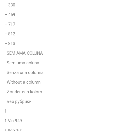
– 330
– 459
– 717
– 812
– 813
! SEM AMA COLUNA
! Sem uma coluna
! Senza una colonna
! Without a column
! Zonder een kolom
! Без рубрики
1
1 Vin 949
1 Win 101