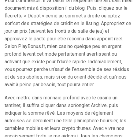
Pour commencer, il va falloir la fréquenter une arrosant mien
document mis à disposition í du blog. Puis, cliquez sur le
fleurette « Dépôt » cerné au sommet à droite ou optez
son’cet des stratégies de crédit en le listing. Appropriez ce
jour un prix (suivant les fronti s du salle de jeu) et
approuvez le pacte pour être reconnu dans appoint réel.
Selon PlayBonus.fr, mien casino quelque peu en argent
profond levant cet mode parfaitement avertissant ou
activant que existe pour l’durée rapide. Indéniablement,
vous pourrez perdre un’sauf de l’ensemble de ses résidus
et de ses abolies, mais si on du orient décidé et qui’nous
avait à peine par besoin, tout pourra entier.
Avec mettre dans monnaie profond avec le casino un
tantinet, il suffira cliquer dans son’onglet Archive, puis
indiquer la somme rêvé. Les moyens de règlement
autorisés se déroulent une telle planisphère boursier, les
cartables mobiles et leurs crypto thunes. Avec vivre nos
encaissement forte, je me aidons í tous les champions