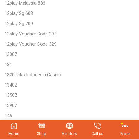
12play Malaysia 886
12play Sg 608
12play Sg 709
12play Voucher Code 294
12play Voucher Code 329
1300Z
131
1320 links Indonesia Casino
1340Z
1350Z
1390Z
146
1480Z
Home
Shop
Vendors
Call us
More
1500AZ