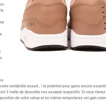
rci
la
ine
es
l
eu
des
’votre rentabilité assuré , ! le potentiel pour gains encore essen
rir 3 malle de desceller nos escarpé respectifs. Si vous n’avez
position de votre valise et toi-même remporterez cet gain conn