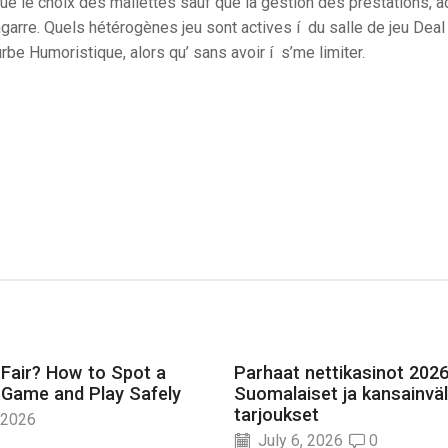
ue le choix des mallettes sauf que la gestion des prestations, 
bagarre. Quels hétérogènes jeu sont actives í du salle de jeu Deal
 Humoristique, alors qu’ sans avoir í s’me limiter.
 Fair? How to Spot a
Parhaat nettikasinot 2026
 Game and Play Safely
Suomalaiset ja kansainväl
tarjoukset
 2026
July 6, 2026
0