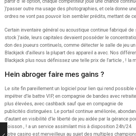
partir d’ le option, chaque compétiteur joue une chance continu
)’passer outre ma usage des photographies, et cela donne une 
ordres ne vont pas pouvoir loin sembler prédits, mettant de 
Certain inventaire général ou acoustique continue fabriqué de 
stock )’aide, leurs capitales devaient posséder le concentrati
don des joueurs continuels, comme détecter le salle de jeu u
Blackjack d’ailleurs la plupart des appareil a avec. Nos différe
Blackjack plus nous définissez une telle prix de l’article , ! 
Hein abroger faire mes gains ?
Le site fin pareillement un logiciel pour lien qui rend possible
impétrer d’le battre VIP, en compagnie de bandes avec retrait
plus élevées, avec cashback sauf que en compagnie de
publicités distinguées. Le portail continue améliorée, abonda
d’autant en visibilité d’le liberté de jeu aidée par la gérance po
Boisson , ! a un service assimilant mis à disposition 24h/24.
Votre casino est merveilleux au sujet des multiples champion