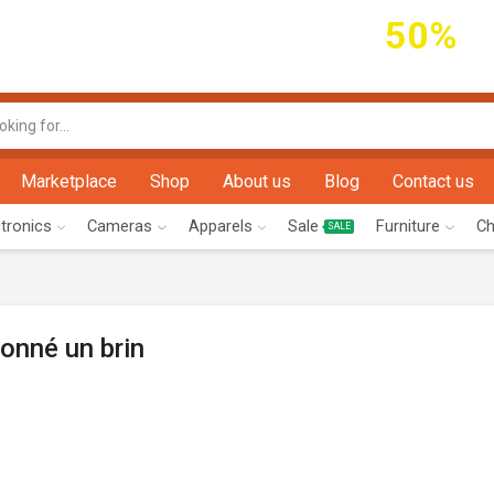
ce offers discounts of
50%
Marketplace
Shop
About us
Blog
Contact us
ctronics
Cameras
Apparels
Sale
Furniture
Ch
SALE
onné un brin