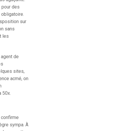
n pour des
obligatoire.
sposition sur
ion sans
t les
e agent de
es
elques sites,
ience acmé, on
n
a 50x.
 confirme
tègre sympa. À