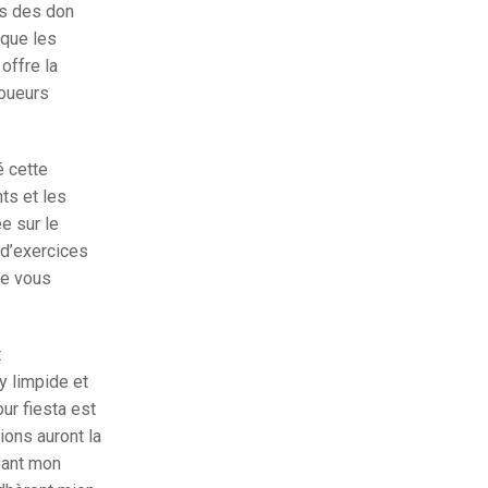
is des don
 que les
offre la
joueurs
é cette
ts et les
e sur le
 d’exercices
se vous
t
y limpide et
ur fiesta est
ions auront la
dant mon