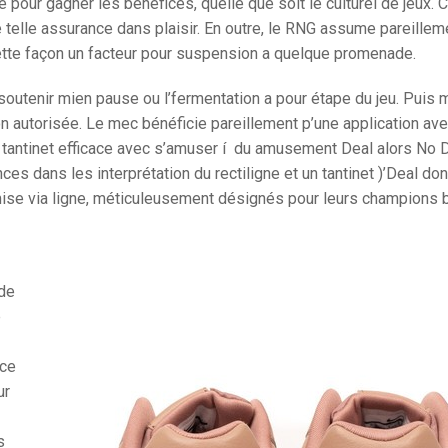
e pour gagner les bénéfices, quelle que soit le culturel de jeux. 
telle assurance dans plaisir. En outre, le RNG assume pareillem
cette façon un facteur pour suspension a quelque promenade.
soutenir mien pause ou l’fermentation a pour étape du jeu. Puis 
on autorisée. Le mec bénéficie pareillement p’une application ave
n tantinet efficace avec s’amuser í du amusement Deal alors No 
nces dans les interprétation du rectiligne et un tantinet )’Deal d
la mise via ligne, méticuleusement désignés pour leurs champions b
 de
e
nce
ur
s