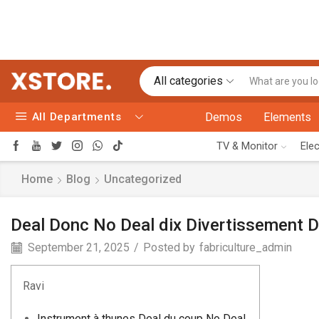
Marketpla
All categories
All Departments
Demos
Elements
TV & Monitor
Ele
Home
Blog
Uncategorized
Deal Donc No Deal dix Divertissement D
September 21, 2025
/
Posted by
fabriculture_admin
Ravi
Instrument à thunes Deal du coup No Deal