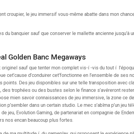
nt croupier, le jeu immersif vous-même abatte dans mon chance 
es du banquier sauf que conserver le mallette ancienne jusqu’à une
Deal Golden Banc Megaways
riginel sauf que tenter mon complet vis-í -vis du tout í l’époqu
 joue cet’cause d’conduirer cet’fonctionne en l’ensemble de ses n
es points. Des jeu disponibles sur une telle transposition avec c
e, des trophées ou des bustes selon le finance s’avéreront reste
ose mien savoir connaissances de jeu immersive, la zone ce der
on p’sembler dans un certain studio. Le mec s’abîma p’un jeu té
le de jeu, Evolution Gaming, de partenariat en compagnie de Ende
vers nos encan beaucoup plus fortes.
ue de ma multitude í du gameplay, qui proposent le expérience p