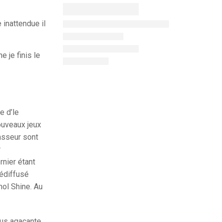
inattendue il
 je finis le
e d’le
ouveaux jeux
lasseur sont
r
nier étant
lédiffusé
mol Shine. Au
lus agaçante.