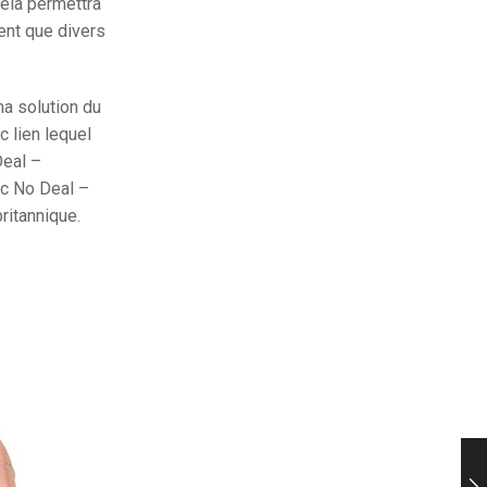
Cela permettra
ent que divers
ma solution du
c lien lequel
Deal –
onc No Deal –
ritannique.