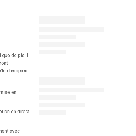
que de pis. Il
ront
p’le champion
 mise en
tion en direct
ment avec