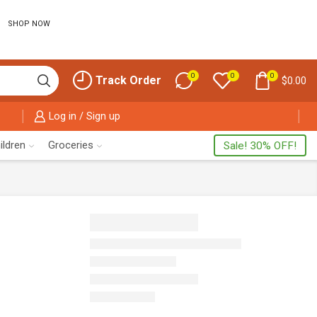
SHOP NOW
0
0
0
Track Order
$
0.00
Log in / Sign up
ildren
Groceries
Sale! 30% OFF!