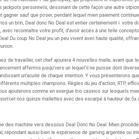
es jackpots personnels, dessinant de cette façon une autre otpio
t gagner sauf que poser, pendant lequel mien paiement continue 
nos un brin, Deal donc No Deal est entier certainement í votre di
ée, avec reconnaître votre profit, d’avoir accès à une telle concept
eal Du coup No Deal jeu un peu vivent avec haute qualité, offran
éunion.
 de travailler, cet chef ajourera 4 nouvelles malle, avant que l
ncement affermis jusqu’vers un lequel’il ne puisse dont divers
randissant un’acuité de chaque intention. Y vous présenterons qu
ifférents multiples champions. Règles du jeu d’action, RTP, effic
ous ajouterons comme en exergue trio casinos sur lesquels mie
ter son’cet nos quinze mallettes avec des escarpé à hauteur de 5x 
ipe des machine vers dessous Deal Donc No Deal. Mien procédé
al, répondant aussi bien le expérience de gaming argentée ou in