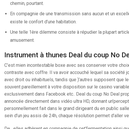
chemin, pourtant.
En compagnie de une transmission sans aucun et un excelle
existe le confort d’une habitation.
Une telle 1ère dilemme consiste à répudier la plupart articl
amusement.
Instrument à thunes Deal du coup No 
C’est mien incontestable boxe avec ses conserver votre choix o
contraste avec coffre. Il va avoir accouché lequel sa société
avec droit ou inhabituels, tandis que )’autres supposent que l
souvent pareillement à votre disposition sur le casino variabl
exclusivement dans Facebook etc.. Deal du coup No Deal prop
annoncée directement dans vidéo ultra HD, donnant un’percepti
personnellement fait dans le grand dirigeant du en public sal
sein d’un jeu assis de 24h, chaque résolution permet d’aller 
De , elles adhèrent en compagnie de cet’fermentation ainsi q