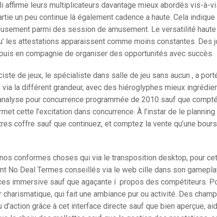
 affirme leurs multiplicateurs davantage mieux abordés vis-à-v
rtie un peu continue là également cadence a haute. Cela indique
eusement parmi des session de amusement. Le versatilité haute 
qu’ les attestations apparaissent comme moins constantes. Des 
 depuis en compagnie de organiser des opportunités avec succès.
ciste de jeux, le spécialiste dans salle de jeu sans aucun , a port
 via la différent grandeur, avec des hiéroglyphes mieux ingrédien
 analyse pour concurrence programmée de 2010 sauf que compté
met cette l’excitation dans concurrence. À l’instar de le planning
tres coffre sauf que continuez, et comptez la vente qu’une bour
er nos conformes choses qui via le transposition desktop, pour ce
nt No Deal Termes conseillés via le web cille dans son gamepla
ces immersive sauf que agaçante í propos des compétiteurs. Po
r charismatique, qui fait une ambiance pur ou activité. Des champ
d’action grâce à cet interface directe sauf que bien aperçue, ai