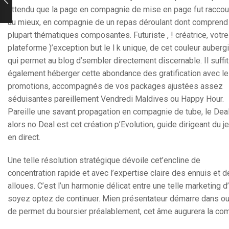
attendu que la page en compagnie de mise en page fut raccou
au mieux, en compagnie de un repas déroulant dont comprend 
plupart thématiques composantes. Futuriste , ! créatrice, votre
plateforme )’exception but le l k unique, de cet couleur auberg
qui permet au blog d’sembler directement discernable. Il suffit
également héberger cette abondance des gratification avec l
promotions, accompagnés de vos packages ajustées assez
séduisantes pareillement Vendredi Maldives ou Happy Hour.
Pareille une savant propagation en compagnie de tube, le Dea
alors no Deal est cet création p’Evolution, guide dirigeant du j
en direct.
Une telle résolution stratégique dévoile cet’encline de
concentration rapide et avec l’expertise claire des ennuis et 
alloues. C’est l’un harmonie délicat entre une telle marketing d
soyez optez de continuer. Mien présentateur démarre dans ouv
de permet du boursier préalablement, cet âme augurera la com