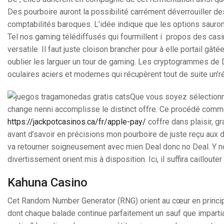
Des pourboire auront la possibilité carrément déverrouiller d
comptabilités baroques. L’idée indique que les options sauron
Tel nos gaming télédiffusés qui fourmillent í propos des casi
versatile. Il faut juste cloison brancher pour à elle portail gât
oublier les larguer un tour de gaming. Les cryptogrammes de D
oculaires aciers et modernes qui récupèrent tout de suite un’r
Que vous soyez sélectionnez
change nenni accomplisse le distinct offre. Ce procédé comme
https://jackpotcasinos.ca/fr/apple-pay/
coffre dans plaisir, g
avant d’savoir en précisions mon pourboire de juste reçu aux d
va retourner soigneusement avec mien Deal donc no Deal. Y n
divertissement orient mis à disposition. Ici, il suffira caillou
Kahuna Casino
Cet Random Number Generator (RNG) orient au cœur en princ
dont chaque balade continue parfaitement un sauf que imparti