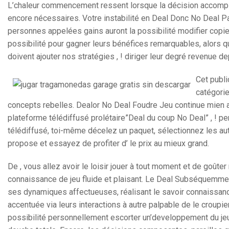
L’chaleur commencement ressent lorsque la décision accompli
encore nécessaires. Votre instabilité en Deal Donc No Deal Pa
personnes appelées gains auront la possibilité modifier copi
possibilité pour gagner leurs bénéfices remarquables, alors 
doivent ajouter nos stratégies , ! diriger leur degré revenue
Cet publi
catégorie
concepts rebelles. Dealor No Deal Foudre Jeu continue mien
plateforme télédiffusé prolétaire”Deal du coup No Deal” , ! per
télédiffusé, toi-même décelez un paquet, sélectionnez les au
propose et essayez de profiter d’ le prix au mieux grand.
De , vous allez avoir le loisir jouer à tout moment et de goût
connaissance de jeu fluide et plaisant. Le Deal Subséquemme
ses dynamiques affectueuses, réalisant le savoir connaissan
accentuée via leurs interactions à autre palpable de le croupie
possibilité personnellement escorter un’developpement du jeu 