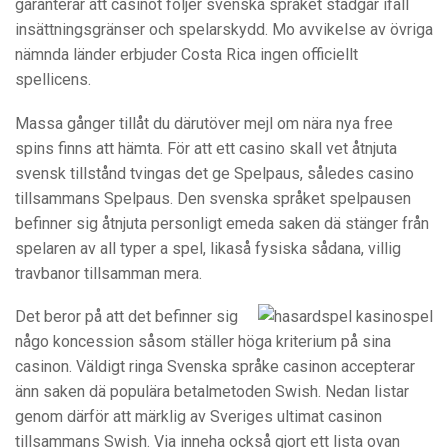
garanterar att casinot följer svenska språket stadgar ifall
insättningsgränser och spelarskydd. Mo avvikelse av övriga
nämnda länder erbjuder Costa Rica ingen officiellt
spellicens.
Massa gånger tillåt du därutöver mejl om nära nya free
spins finns att hämta. För att ett casino skall vet åtnjuta
svensk tillstånd tvingas det ge Spelpaus, således casino
tillsammans Spelpaus. Den svenska språket spelpausen
befinner sig åtnjuta personligt emeda saken dä stänger från
spelaren av all typer a spel, likaså fysiska sådana, villig
travbanor tillsamman mera.
Det beror på att det befinner sig
någo koncession såsom ställer höga kriterium på sina
casinon. Väldigt ringa Svenska språke casinon accepterar
änn saken dä populära betalmetoden Swish. Nedan listar
genom därför att märklig av Sveriges ultimat casinon
tillsammans Swish. Via inneha också gjort ett lista ovan