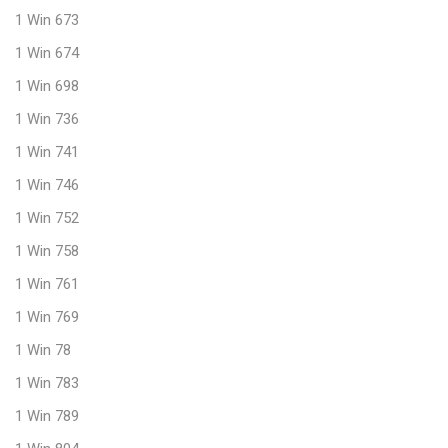
1 Win 673
1 Win 674
1 Win 698
1 Win 736
1 Win 741
1 Win 746
1 Win 752
1 Win 758
1 Win 761
1 Win 769
1 Win 78
1 Win 783
1 Win 789