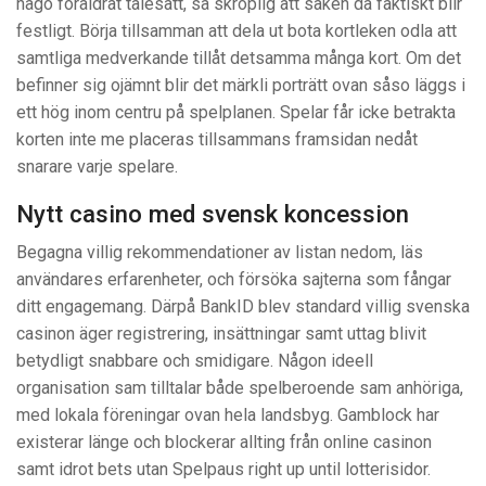
någo föråldrat talesätt, så skröplig att saken dä faktiskt blir
festligt. Börja tillsamman att dela ut bota kortleken odla att
samtliga medverkande tillåt detsamma många kort. Om det
befinner sig ojämnt blir det märkli porträtt ovan såso läggs i
ett hög inom centru på spelplanen. Spelar får icke betrakta
korten inte me placeras tillsammans framsidan nedåt
snarare varje spelare.
Nytt casino med svensk koncession
Begagna villig rekommendationer av listan nedom, läs
användares erfarenheter, och försöka sajterna som fångar
ditt engagemang. Därpå BankID blev standard villig svenska
casinon äger registrering, insättningar samt uttag blivit
betydligt snabbare och smidigare. Någon ideell
organisation sam tilltalar både spelberoende sam anhöriga,
med lokala föreningar ovan hela landsbyg. Gamblock har
existerar länge och blockerar allting från online casinon
samt idrot bets utan Spelpaus right up until lotterisidor.