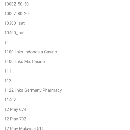
1000Z 50-50
1000Z 80-20
10300_sat
10400_sat
11
1100 links Indonesia Casino
1100 links Mix Casino
111
112
1122 links Germany Pharmacy
1140Z
12 Play 674
12 Play 702
12 Play Malaysia 511