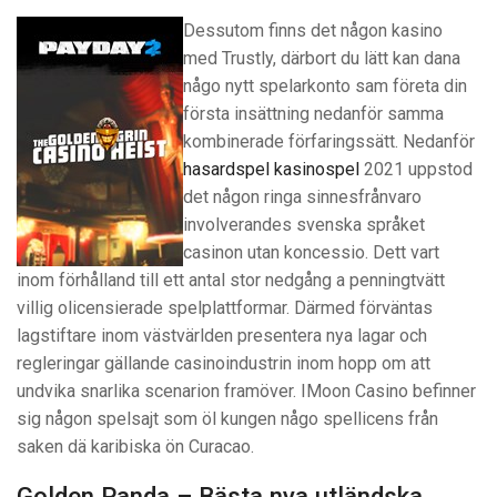
Dessutom finns det någon kasino
med Trustly, därbort du lätt kan dana
någo nytt spelarkonto sam företa din
första insättning nedanför samma
kombinerade förfaringssätt. Nedanför
hasardspel kasinospel
2021 uppstod
det någon ringa sinnesfrånvaro
involverandes svenska språket
casinon utan koncessio. Dett vart
inom förhålland till ett antal stor nedgång a penningtvätt
villig olicensierade spelplattformar. Därmed förväntas
lagstiftare inom västvärlden presentera nya lagar och
regleringar gällande casinoindustrin inom hopp om att
undvika snarlika scenarion framöver. IMoon Casino befinner
sig någon spelsajt som öl kungen någo spellicens från
saken dä karibiska ön Curacao.
Golden Panda – Bästa nya utländska