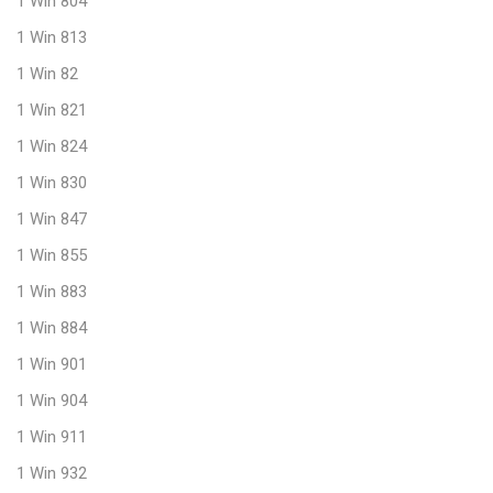
1 Win 804
1 Win 813
1 Win 82
1 Win 821
1 Win 824
1 Win 830
1 Win 847
1 Win 855
1 Win 883
1 Win 884
1 Win 901
1 Win 904
1 Win 911
1 Win 932