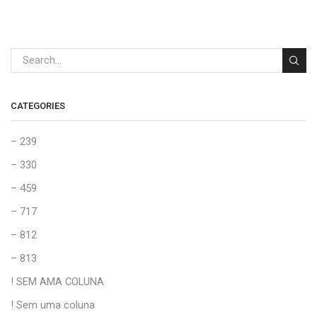
CATEGORIES
– 239
– 330
– 459
– 717
– 812
– 813
! SEM AMA COLUNA
! Sem uma coluna