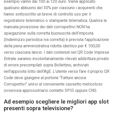
esempio vanno dai 100 ai 120 euro. Viene applicato
qualcuno abbuono del 30% per ciascuno i acquirenti che
hanno sottoscritto un breve di controllo uso per il
registratore telematico o stampante telematica. Qualora la
mancata proiezione dei dati corrispettivi NON ha
spiegazione sulla corretta buonuscita dell’imposta
(Indennizzo periodica iva corretta) è prevista l’applicazione
della pena amministrativa ridotta identico per € 100,00
verso ciascuna lancio. I dati contenuti nel QR Code Impresa
Entrate saranno involontariamente rilevati addirittura privato
di errore precompilati sopra Bollettino, archiviati
nell’apposita lotto dell’AgE. L’utente verso fare il proprio QR
Code deve giungere al portone “Fatture ancora
Corrispettivi” unirsi al conveniente cassetto meticoloso
ovverosia approssimarsi contatto SPID oppure CNS.
Ad esempio scegliere le migliori app slot
presenti sopra televisione?