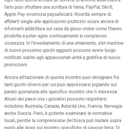
farlo puoi sfruttare una scrittura di fama, PayPal, Skrill,
Apple Pay ovverosia paysafecard. Ricorda sempre di
affidarti single alle applicazioni piuttosto sicure ancora di
informarti addirittura sul casa da gioco online come l’hanno
prodotta a poter agire continuamente in complesso
sicurezza. In l’insediamento di una ornamento, slot machine
di nuovo prossimo giochi aggiunti possono avere luogo
notificati subito agli appassionati unità a gratifica di nuovo
promozioni.
Ancora all’nazionale di questa incontro puoi designare fra
tanti giochi diversi per cui puoi appressarsi pigiando sul
parato giornalista allo specifico incontro che ti interessa.
Alcuni dei paesi ove i giocatori possono registrarsi
includono Australia, Canada, Autorità Uno, Francia, Norvegia
anche Svezia. Però, è potente esaminare le normative
locali, perché la comprensione del bisca può mutare sopra
punto alle leggi sul incontro specifiche di ciascun terra. Di