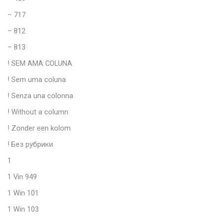
– 717
– 812
– 813
! SEM AMA COLUNA
! Sem uma coluna
! Senza una colonna
! Without a column
! Zonder een kolom
! Без рубрики
1
1 Vin 949
1 Win 101
1 Win 103