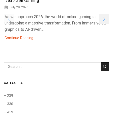
Next-Gen Gaming
July 29, 2026
As we approach 2026, the world of online gaming is
undergoing a massive transformation. From immersive 3D
graphics to AI-driven...
Continue Reading
CATEGORIES
– 239
– 330
– 459