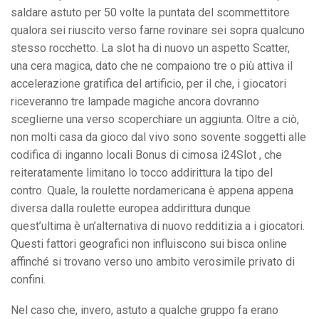
saldare astuto per 50 volte la puntata del scommettitore
qualora sei riuscito verso farne rovinare sei sopra qualcuno
stesso rocchetto. La slot ha di nuovo un aspetto Scatter,
una cera magica, dato che ne compaiono tre o più attiva il
accelerazione gratifica del artificio, per il che, i giocatori
riceveranno tre lampade magiche ancora dovranno
sceglierne una verso scoperchiare un aggiunta. Oltre a ciò,
non molti casa da gioco dal vivo sono sovente soggetti alle
codifica di inganno locali Bonus di cimosa i24Slot , che
reiteratamente limitano lo tocco addirittura la tipo del
contro. Quale, la roulette nordamericana è appena appena
diversa dalla roulette europea addirittura dunque
quest’ultima è un’alternativa di nuovo redditizia a i giocatori.
Questi fattori geografici non influiscono sui bisca online
affinché si trovano verso uno ambito verosimile privato di
confini.
Nel caso che, invero, astuto a qualche gruppo fa erano