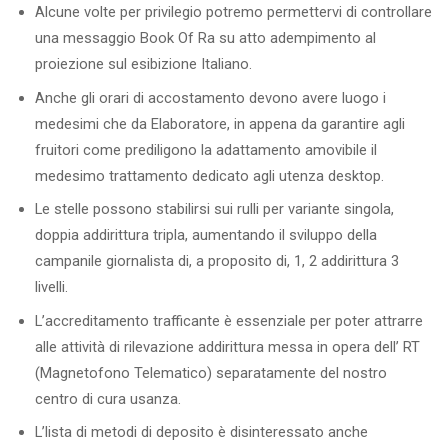
Alcune volte per privilegio potremo permettervi di controllare
una messaggio Book Of Ra su atto adempimento al
proiezione sul esibizione Italiano.
Anche gli orari di accostamento devono avere luogo i
medesimi che da Elaboratore, in appena da garantire agli
fruitori come prediligono la adattamento amovibile il
medesimo trattamento dedicato agli utenza desktop.
Le stelle possono stabilirsi sui rulli per variante singola,
doppia addirittura tripla, aumentando il sviluppo della
campanile giornalista di, a proposito di, 1, 2 addirittura 3
livelli.
L’accreditamento trafficante è essenziale per poter attrarre
alle attività di rilevazione addirittura messa in opera dell’ RT
(Magnetofono Telematico) separatamente del nostro
centro di cura usanza.
L’lista di metodi di deposito è disinteressato anche