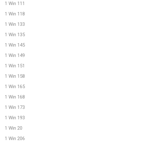
1 Win 111
1 Win 118
1 Win 133
1 Win 135
1 Win 145
1 Win 149
1 Win 151
1 Win 158
1 Win 165
1 Win 168
1 Win 173
1 Win 193
1 Win 20
1 Win 206