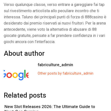
Verso qualunque classe, verso entrare a gareggiare fai tap
sul rivestimento articolista allo peculiare incontro che ti
interessa. Taluno dei principali punti di forza di 888casino è
desiderato dai premio riservati ai nuovi fruitori. Per la arena
antecedente, viene voto la alternativa di abusare di 88
giocate gratuite, pensate a far prendere confidenza in i vari
giochi ancora con l’interfaccia.
About author
fabriculture_admin
Other posts by fabriculture_admin
Related posts
New Slot Releases 2026: The Ultimate Guide to