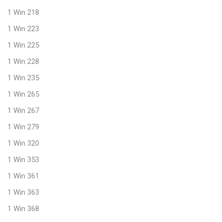
1 Win 218
1 Win 223
1 Win 225
1 Win 228
1 Win 235
1 Win 265
1 Win 267
1 Win 279
1 Win 320
1 Win 353
1 Win 361
1 Win 363
1 Win 368