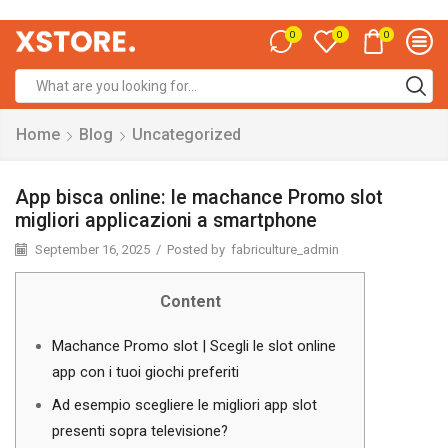
0
0
0
Home
Blog
Uncategorized
App bisca online: le machance Promo slot
migliori applicazioni a smartphone
September 16, 2025
/
Posted by
fabriculture_admin
Content
Machance Promo slot | Scegli le slot online
app con i tuoi giochi preferiti
Ad esempio scegliere le migliori app slot
presenti sopra televisione?