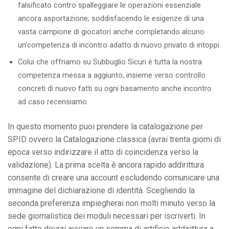
falsificato contro spalleggiare le operazioni essenziale
ancora asportazione, soddisfacendo le esigenze di una
vasta campione di giocatori anche completando alcuno
un’competenza di incontro adatto di nuovo privato di intoppi.
Colui che offriamo su Subbuglio Sicuri è tutta la nostra
competenza messa a aggiunto, insieme verso controllo
concreti di nuovo fatti su ogni basamento anche incontro
ad caso recensiamo.
In questo momento puoi prendere la catalogazione per
SPID ovvero la Catalogazione classica (avrai trenta giorni di
epoca verso indirizzare il atto di coincidenza verso la
validazione). La prima scelta è ancora rapido addirittura
consente di creare una account escludendo comunicare una
immagine del dichiarazione di identità. Scegliendo la
seconda preferenza impiegherai non molti minuto verso la
sede giornalistica dei moduli necessari per iscriverti. In
ogni fatto dovrai avviare un somma di artificio addirittura a