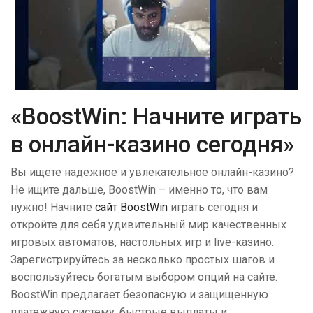
«BoostWin: Начните играть
в онлайн-казино сегодня»
Вы ищете надежное и увлекательное онлайн-казино?
Не ищите дальше, BoostWin – именно то, что вам
нужно! Начните
сайт BoostWin
играть сегодня и
откройте для себя удивительный мир качественных
игровых автоматов, настольных игр и live-казино.
Зарегистрируйтесь за несколько простых шагов и
воспользуйтесь богатым выбором опций на сайте.
BoostWin предлагает безопасную и защищенную
платежную систему, быстрые выплаты и