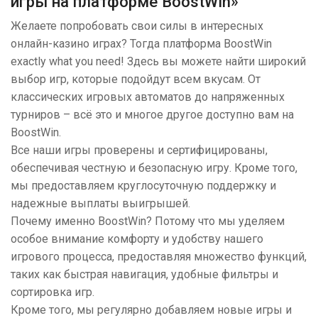
игры на платформе BoostWin»
Желаете попробовать свои силы в интересных
онлайн-казино играх? Тогда платформа BoostWin
exactly what you need! Здесь вы можете найти широкий
выбор игр, которые подойдут всем вкусам. От
классических игровых автоматов до напряженных
турниров – всё это и многое другое доступно вам на
BoostWin.
Все наши игры проверены и сертифицированы,
обеспечивая честную и безопасную игру. Кроме того,
мы предоставляем круглосуточную поддержку и
надежные выплаты выигрышей.
Почему именно BoostWin? Потому что мы уделяем
особое внимание комфорту и удобству нашего
игрового процесса, предоставляя множество функций,
таких как быстрая навигация, удобные фильтры и
сортировка игр.
Кроме того, мы регулярно добавляем новые игры и