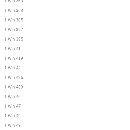
1 Win 363
1 Win 368
1 Win 385
1 Win 392
1 Win 395
1 Win 41
1 Win 419
1 Win 42
1 Win 435
1 Win 439
1 Win 46
1 Win 47
1 Win 49
1 Win 491