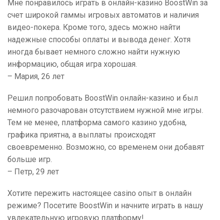
Мне понравилось играть в онлайн-казино BoostWin за
счет широкой гаммы игровых автоматов и наличия
видео-покера. Кроме того, здесь можно найти
надежные способы оплаты и вывода денег. Хотя
иногда бывает немного сложно найти нужную
информацию, общая игра хорошая.
– Мария, 26 лет
Решил попробовать BoostWin онлайн-казино и был
немного разочарован отсутствием нужной мне игры.
Тем не менее, платформа самого казино удобна,
графика приятна, а выплаты происходят
своевременно. Возможно, со временем они добавят
больше игр.
– Петр, 29 лет
Хотите пережить настоящее casino опыт в онлайн
режиме? Посетите BoostWin и начните играть в нашу
увлекательную игровую платформу!