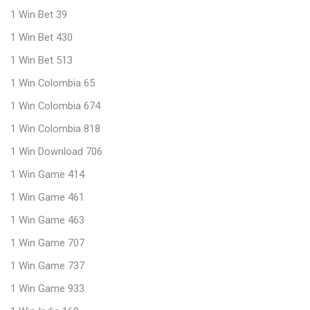
1 Win Bet 39
1 Win Bet 430
1 Win Bet 513
1 Win Colombia 65
1 Win Colombia 674
1 Win Colombia 818
1 Win Download 706
1 Win Game 414
1 Win Game 461
1 Win Game 463
1 Win Game 707
1 Win Game 737
1 Win Game 933