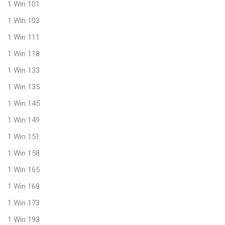
1 Win 101
1 Win 103
1 Win 111
1 Win 118
1 Win 133
1 Win 135
1 Win 145
1 Win 149
1 Win 151
1 Win 158
1 Win 165
1 Win 168
1 Win 173
1 Win 193