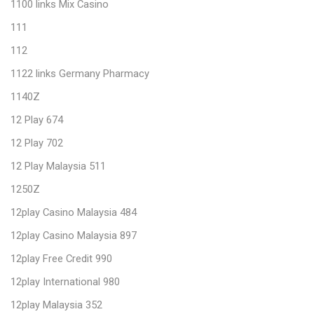
1100 links Mix Casino
111
112
1122 links Germany Pharmacy
1140Z
12 Play 674
12 Play 702
12 Play Malaysia 511
1250Z
12play Casino Malaysia 484
12play Casino Malaysia 897
12play Free Credit 990
12play International 980
12play Malaysia 352