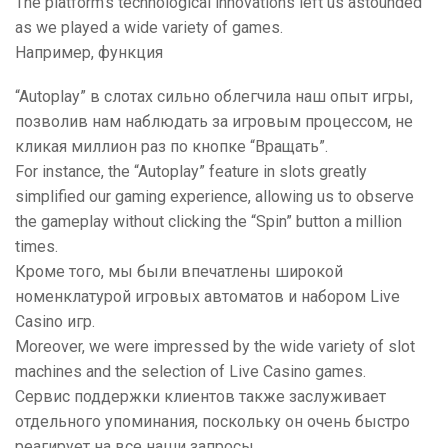
The platform’s technological innovations left us astounded
as we played a wide variety of games.
Например, функция
“Autoplay” в слотах сильно облегчила наш опыт игры,
позволив нам наблюдать за игровым процессом, не
кликая миллион раз по кнопке “Вращать”.
For instance, the “Autoplay” feature in slots greatly
simplified our gaming experience, allowing us to observe
the gameplay without clicking the “Spin” button a million
times.
Кроме того, мы были впечатлены широкой
номенклатурой игровых автоматов и набором Live
Casino игр.
Moreover, we were impressed by the wide variety of slot
machines and the selection of Live Casino games.
Сервис поддержки клиентов также заслуживает
отдельного упоминания, поскольку он очень быстро
реагирует на все наши запросы.