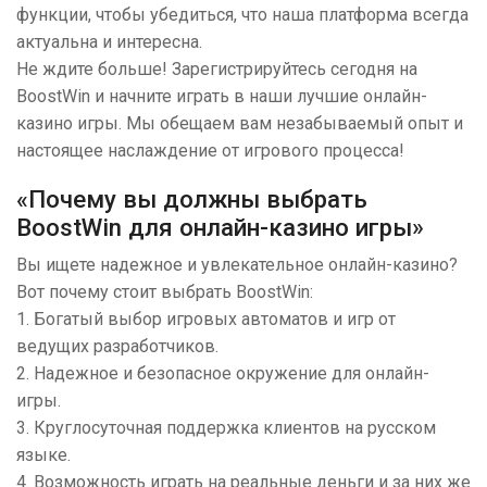
функции, чтобы убедиться, что наша платформа всегда
актуальна и интересна.
Не ждите больше! Зарегистрируйтесь сегодня на
BoostWin и начните играть в наши лучшие онлайн-
казино игры. Мы обещаем вам незабываемый опыт и
настоящее наслаждение от игрового процесса!
«Почему вы должны выбрать
BoostWin для онлайн-казино игры»
Вы ищете надежное и увлекательное онлайн-казино?
Вот почему стоит выбрать BoostWin:
1. Богатый выбор игровых автоматов и игр от
ведущих разработчиков.
2. Надежное и безопасное окружение для онлайн-
игры.
3. Круглосуточная поддержка клиентов на русском
языке.
4. Возможность играть на реальные деньги и за них же