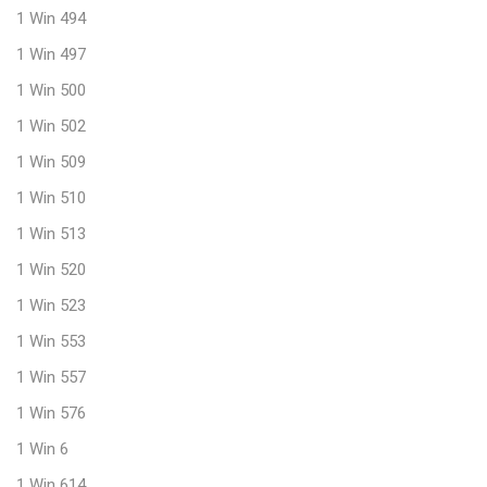
1 Win 494
1 Win 497
1 Win 500
1 Win 502
1 Win 509
1 Win 510
1 Win 513
1 Win 520
1 Win 523
1 Win 553
1 Win 557
1 Win 576
1 Win 6
1 Win 614