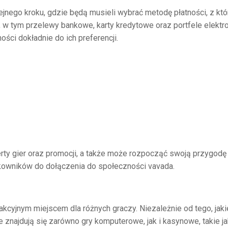
ejnego kroku, gdzie będą musieli wybrać metodę płatności, z któ
, w tym przelewy bankowe, karty kredytowe oraz portfele elektro
ci dokładnie do ich preferencji.
erty gier oraz promocji, a także może rozpocząć swoją przygodę
tkowników do dołączenia do społeczności vavada.
akcyjnym miejscem dla różnych graczy. Niezależnie od tego, jaki
 znajdują się zarówno gry komputerowe, jak i kasynowe, takie ja