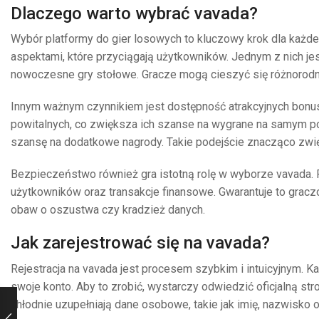
Dlaczego warto wybrać vavada?
Wybór platformy do gier losowych to kluczowy krok dla każdeg
aspektami, które przyciągają użytkowników. Jednym z nich jest
nowoczesne gry stołowe. Gracze mogą cieszyć się różnorodno
Innym ważnym czynnikiem jest dostępność atrakcyjnych bonu
powitalnych, co zwiększa ich szanse na wygrane na samym poc
szansę na dodatkowe nagrody. Takie podejście znacząco zwię
Bezpieczeństwo również gra istotną rolę w wyborze vavada.
użytkowników oraz transakcje finansowe. Gwarantuje to gra
obaw o oszustwa czy kradzież danych.
Jak zarejestrować się na vavada?
Rejestracja na vavada jest procesem szybkim i intuicyjnym. K
swoje konto. Aby to zrobić, wystarczy odwiedzić oficjalną stro
chłodnie uzupełniają dane osobowe, takie jak imię, nazwisko o