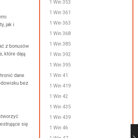
1 Win 353
1 Win 361
ymi
1 Win 363
, jak i
1 Win 368
1 Win 385
tać z bonusów
, które dają
1 Win 392
1 Win 395
1 Win 41
hronić dane
rodowisku bez
1 Win 419
1 Win 42
1 Win 435
 stworzyć
1 Win 439
estrujące się
1 Win 46