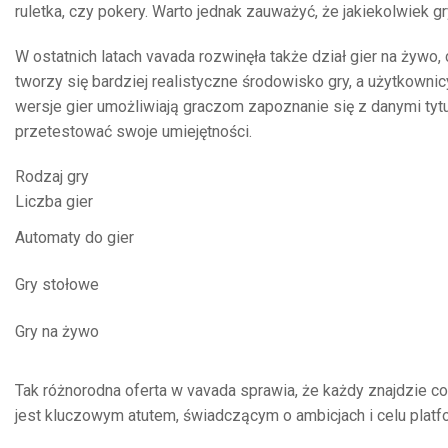
ruletka, czy pokery. Warto jednak zauważyć, że jakiekolwiek g
W ostatnich latach vavada rozwinęła także dział gier na żywo
tworzy się bardziej realistyczne środowisko gry, a użytkown
wersje gier umożliwiają graczom zapoznanie się z danymi tyt
przetestować swoje umiejętności.
Rodzaj gry
Liczba gier
Automaty do gier
Gry stołowe
Gry na żywo
Tak różnorodna oferta w vavada sprawia, że każdy znajdzie co
jest kluczowym atutem, świadczącym o ambicjach i celu pla