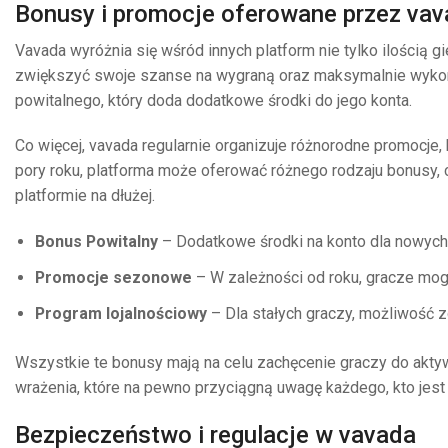
Bonusy i promocje oferowane przez va
Vavada wyróżnia się wśród innych platform nie tylko ilością g
zwiększyć swoje szanse na wygraną oraz maksymalnie wykor
powitalnego, który doda dodatkowe środki do jego konta.
Co więcej, vavada regularnie organizuje różnorodne promocje,
pory roku, platforma może oferować różnego rodzaju bonusy, 
platformie na dłużej.
Bonus Powitalny
– Dodatkowe środki na konto dla nowych
Promocje sezonowe
– W zależności od roku, gracze mo
Program lojalnościowy
– Dla stałych graczy, możliwość 
Wszystkie te bonusy mają na celu zachęcenie graczy do aktyw
wrażenia, które na pewno przyciągną uwagę każdego, kto jest
Bezpieczeństwo i regulacje w vavada