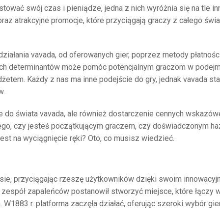
ować swój czas i pieniądze, jedna z nich wyróżnia się na tle inn
raz atrakcyjne promocje, które przyciągają graczy z całego świa
ziałania vavada, od oferowanych gier, poprzez metody płatności
e tych determinantów może pomóc potencjalnym graczom w podej
tem. Każdy z nas ma inne podejście do gry, jednak vavada sta
w.
e do świata vavada, ale również dostarczenie cennych wskazówe
ego, czy jesteś początkującym graczem, czy doświadczonym haz
jest na wyciągnięcie ręki? Oto, co musisz wiedzieć.
zasie, przyciągając rzeszę użytkowników dzięki swoim innowacy
to zespół zapaleńców postanowił stworzyć miejsce, które łączy 
W1883 r. platforma zaczęła działać, oferując szeroki wybór gie