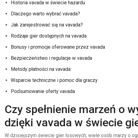
Historia vavada w świecie hazardu
Dlaczego warto wybrać vavada?
Jak zarejestrować się na vavada?
Rodzaje gier dostępnych na vavada
Bonusy i promocje oferowane przez vavada
Bezpieczeństwo i regulacje w vavada
Metody płatności na vavada
Wsparcie techniczne i pomoc dla graczy
Podsumowanie oferty vavada
Czy spełnienie marzeń o wy
dzięki vavada w świecie gi
W dzisiejszym świecie gier losowych, wiele osób marzy o og