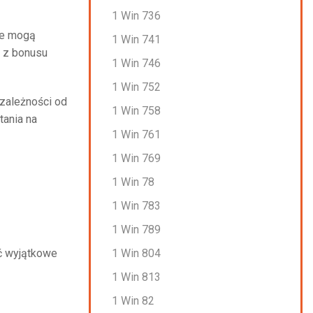
1 Win 736
cze mogą
1 Win 741
 z bonusu
1 Win 746
1 Win 752
 zależności od
1 Win 758
tania na
1 Win 761
1 Win 769
1 Win 78
1 Win 783
1 Win 789
1 Win 804
yć wyjątkowe
1 Win 813
1 Win 82