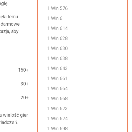
egię.
1 Win 576
ięki temu
1 Win 6
j, darmowe
1 Win 614
azja, aby
1 Win 628
1 Win 630
1 Win 638
1 Win 643
150+
1 Win 661
30+
1 Win 664
20+
1 Win 668
1 Win 673
a wielość gier
1 Win 674
wiadczeń.
1 Win 698