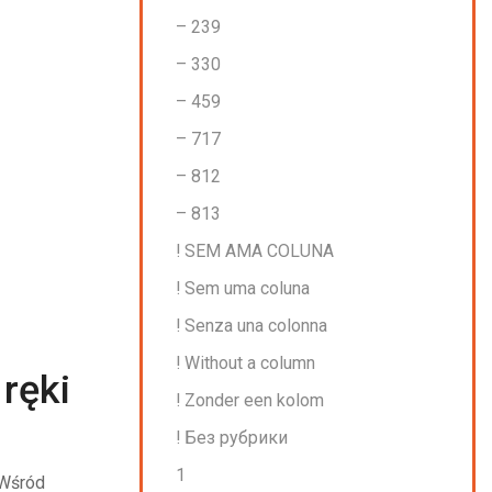
– 239
– 330
– 459
– 717
– 812
– 813
! SEM AMA COLUNA
! Sem uma coluna
! Senza una colonna
! Without a column
ręki
! Zonder een kolom
! Без рубрики
1
 Wśród