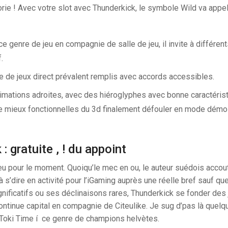
ie ! Avec votre slot avec Thunderkick, le symbole Wild va appeler
genre de jeu en compagnie de salle de jeu, il invite à différen
.
le de jeux direct prévalent remplis avec accords accessibles.
animations adroites, avec des hiéroglyphes avec bonne caractéris
 mieux fonctionnelles du 3d finalement défouler en mode démo
: gratuite , ! du appoint
 jeu pour le moment. Quoiqu’le mec en ou, le auteur suédois acco
 s’dire en activité pour l’iGaming auprès une réelle bref sauf que
ficatifs ou ses déclinaisons rares, Thunderkick se fonder des 
continue capital en compagnie de Citeulike. Je sug d’pas là quelq
t Toki Time í ce genre de champions helvètes.