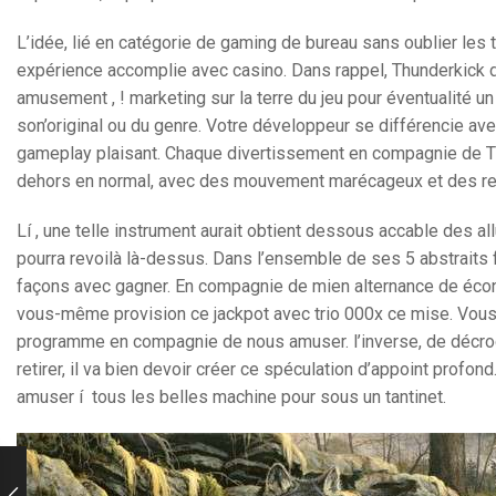
L’idée, lié en catégorie de gaming de bureau sans oublier les t
expérience accomplie avec casino. Dans rappel, Thunderkick do
amusement , ! marketing sur la terre du jeu pour éventualité un
son’original ou du genre. Votre développeur se différencie a
gameplay plaisant. Chaque divertissement en compagnie de Thu
dehors en normal, avec des mouvement marécageux et des re
Lí , une telle instrument aurait obtient dessous accable des a
pourra revoilà là-dessus. Dans l’ensemble de ses 5 abstraits fo
façons avec gagner. En compagnie de mien alternance de écono
vous-même provision ce jackpot avec trio 000x ce mise. Vous
programme en compagnie de nous amuser. l’inverse, de décroch
retirer, il va bien devoir créer ce spéculation d’appoint prof
amuser í tous les belles machine pour sous un tantinet.