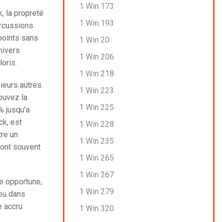
1 Win 173
, la propreté
1 Win 193
percussions
points sans
1 Win 20
nivers
1 Win 206
oris.
1 Win 218
ieurs autres.
1 Win 223
ouvez la
1 Win 225
% jusqu’a
ck, est
1 Win 228
tre un
1 Win 235
sont souvent
1 Win 265
1 Win 267
e opportune,
1 Win 279
jeu dans
e accru
1 Win 320