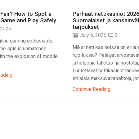
 Fair? How to Spot a
Parhaat nettikasinot 2026
 Game and Play Safely
Suomalaiset ja kansainväl
tarjoukset
 2026
July 6, 2026
0
line gaming enthusiasts,
Miksi nettikasinoissa on erilai
f the spin is unmatched.
rajoituksia? Pelaajat arvostava
th the explosion of mobile
ja helppoja talletus- ja nostota
Luotettavat nettikasinot tarjoa
eading
erilaisia maksuvaihtoehtoja, jotk
Continue Reading