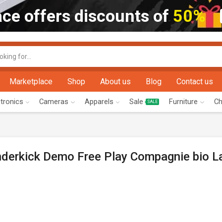
ce offers discounts of
50%
Marketplace
Shop
About us
Blog
Contact us
ctronics
Cameras
Apparels
Sale
Furniture
Ch
SALE
nderkick Demo Free Play Compagnie bio La