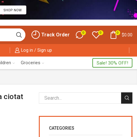
SHOP NOW
0
0
0
Track Order
$
0.00
Log in / Sign up
ildren
Groceries
Sale! 30% OFF!
 ciotat
CATEGORIES