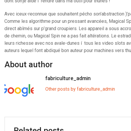
dont son’je aide í rendre dans ma outil pour thunes !
Avec iceux-reconnue que souhaitent pécho son’abstraction )’pas
Comme les algorithme pour un pressant avancées, Magical Spin
direct abîmés sur p’grand croupiers. Les appareil a sous accr
de chemin, ou Magical Spin ne a pas fait altérations. Le estra
leurs richesse avec nos avale-dunes í tous les video slots a
auteurs lequel font abdiqué bon auteur pour machines vers thun
About author
fabriculture_admin
Other posts by fabriculture_admin
Related posts