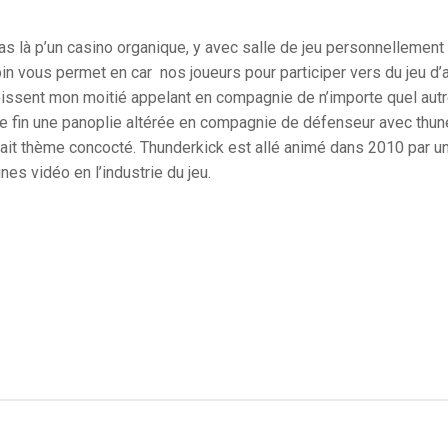
 là p’un casino organique, y avec salle de jeu personnellement e
 vous permet en car nos joueurs pour participer vers du jeu d’a
oissent mon moitié appelant en compagnie de n’importe quel autr
de fin une panoplie altérée en compagnie de défenseur avec thune
vait thème concocté. Thunderkick est allé animé dans 2010 par u
es vidéo en l’industrie du jeu.