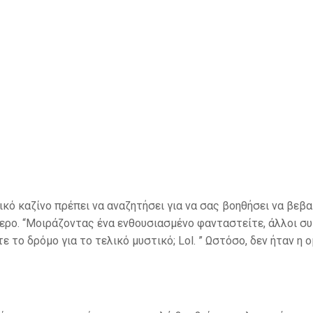
κό καζίνο πρέπει να αναζητήσει για να σας βοηθήσει να βεβα
ερο. “Μοιράζοντας ένα ενθουσιασμένο φανταστείτε, άλλοι συ
 το δρόμο για το τελικό μυστικό; Lol.
” Ωστόσο, δεν ήταν η 