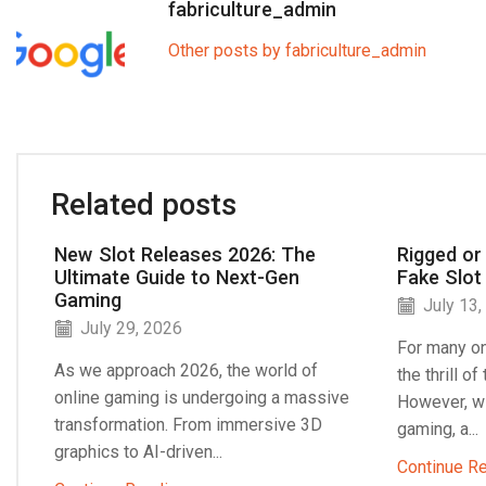
fabriculture_admin
Other posts by fabriculture_admin
Related posts
New Slot Releases 2026: The
Rigged or
Ultimate Guide to Next-Gen
Fake Slot
Gaming
July 13,
July 29, 2026
For many on
As we approach 2026, the world of
the thrill o
online gaming is undergoing a massive
However, wi
transformation. From immersive 3D
gaming, a...
graphics to AI-driven...
Continue R