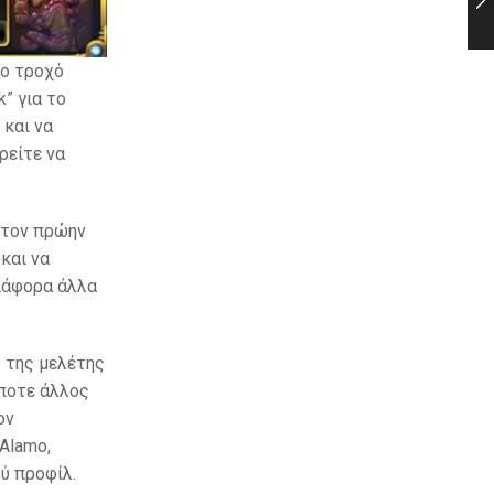
ιο τροχό
k” για το
 και να
ρείτε να
 στον πρώην
και να
διάφορα άλλα
ό της μελέτης
ποτε άλλος
ον
Alamo,
ού προφίλ.