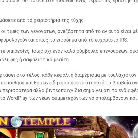
το διαδίκτυο, τότε είστε πιθανώς ένας τεράστιος εραστής τ
μάσετε από τα χειριστήρια της τύχης.
οι τιμές των γεγονότων, ανεξάρτητα από το αν αυτό είναι μ
, φορολογούνται όπως το εισόδημα από το ευχάριστο IRS.
ετε υπηρεσίες, ίσως όχι έναν καλό σύμβουλο επενδύσεων, οικ
άλυψης ή ασφαλιστικό μεσίτη.
 φτάσει στο τέλος, κάθε κεφάλι ή διαμέρισμα με τουλάχιστον
τοπεποίθηση και θα συνειδητοποιήσετε ότι αυτά τα βραβεία ον
τα περισσότερα άλλα βιντεοπαιχνίδια σημαίνει ότι το ενδιαφ
ας το WordPlay των νέων συμμετεχόντων να απολαμβάνουν και