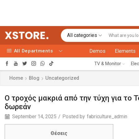
All categories
All Departments
Demos
Elements
TV & Monitor
Ele
Home
Blog
Uncategorized
Ο τροχός μακριά από την τύχη για το 
δωρεάν
September 14, 2025
/
Posted by
fabriculture_admin
Θέσεις