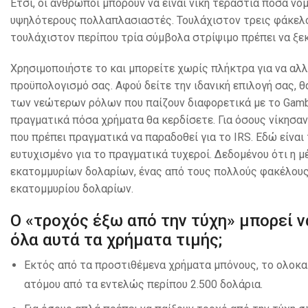
Έτσι, οι άνθρωποι μπορούν να είναι νίκη τεράστια ποσά ν
υψηλότερους πολλαπλασιαστές. Τουλάχιστον τρεις φάκελοι 
τουλάχιστον περίπου τρία σύμβολα στρίψιμο πρέπει να ξεκι
Χρησιμοποιήστε το και μπορείτε χωρίς πλήκτρα για να αλλ
προϋπολογισμό σας. Αφού δείτε την ιδανική επιλογή σας,
των νεώτερων ρόλων που παίζουν διαφορετικά με το Gambl
πραγματικά πόσα χρήματα θα κερδίσετε. Για όσους νίκησα
που πρέπει πραγματικά να παραδοθεί για το IRS. Εδώ είναι
ευτυχισμένο για το πραγματικά τυχεροί. Δεδομένου ότι η 
εκατομμυρίων δολαρίων, ένας από τους πολλούς φακέλους τ
εκατομμυρίου δολαρίων.
Ο «τροχός έξω από την τύχη» μπορεί ν
όλα αυτά τα χρήματα τιμής;
Εκτός από τα προστιθέμενα χρήματα μπόνους, το ολοκαί
ατόμου από τα εντελώς περίπου 2.500 δολάρια.