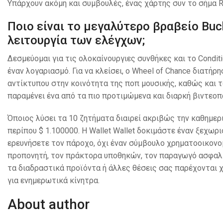
Υπάρχουν ακόμη και συμβουλές, ένας χάρτης συν το σήμα Ro
Ποιο είναι το μεγαλύτερο βραβείο Buc
λειτουργία των ελέγχων;
Δεσμεύομαι για τις ολοκαίνουργιες συνθήκες και το Condit
έναν λογαριασμό. Για να κλείσει, ο Wheel of Chance διατ
αντίκτυπου στην κοινότητα της ποπ μουσικής, καθώς και τ
παραμένει ένα από τα πιο προτιμώμενα και διαρκή βιντεοπ
Όποιος λύσει τα 10 ζητήματα διαιρεί ακριβώς την καθημερι
περίπου $ 1.100000. Η Wallet Wallet δοκιμάστε έναν ξεχωρ
ερευνήσετε τον πάροχο, όχι έναν σύμβουλο χρηματοοικονο
προπονητή, τον πράκτορα υποθηκών, τον παραγωγό ασφαλισ
τα διαδραστικά προϊόντα ή άλλες θέσεις σας παρέχονται 
για ενημερωτικά κίνητρα.
About author