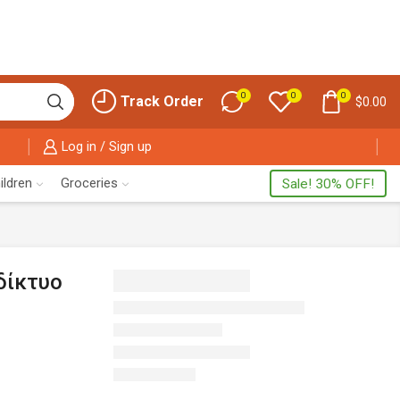
0
0
0
Track Order
$
0.00
Log in / Sign up
ildren
Groceries
Sale! 30% OFF!
δίκτυο