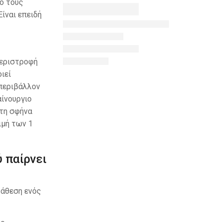
πό τους
ίναι επειδή
περιστροφή
ιεί
 περιβάλλον
αίνουργιο
στη σφήνα
ιμή των 1
ύ παίρνει
τάθεση ενός