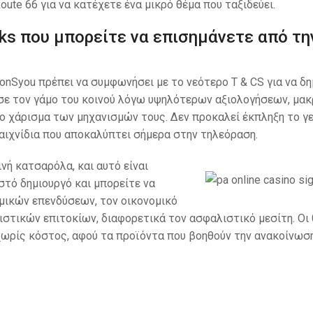
ute 66 για να κατέχετε ένα μικρό θέμα που ταξιδεύει.
ks που μπορείτε να επισημάνετε από τη
ionSyou πρέπει να συμφωνήσει με το νεότερο T & CS για να δ
ήρησε τον γάμο του κοινού λόγω υψηλότερων αξιολογήσεων, μα
ο χάρισμα των μηχανισμών τους. Δεν προκαλεί έκπληξη το γ
αιχνίδια που αποκαλύπτει σήμερα στην τηλεόραση.
νή κατσαρόλα, και αυτό είναι
ιστό δημιουργό και μπορείτε να
μικών επενδύσεων, τον οικονομικό
τικών επιτοκίων, διαφορετικά τον ασφαλιστικό μεσίτη. Οι 
χωρίς κόστος, αφού τα προϊόντα που βοηθούν την ανακοίνωση