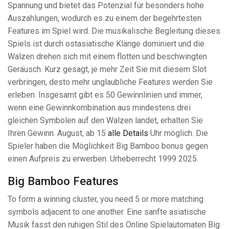
Spannung und bietet das Potenzial für besonders hohe
Auszahlungen, wodurch es zu einem der begehrtesten
Features im Spiel wird. Die musikalische Begleitung dieses
Spiels ist durch ostasiatische Klänge dominiert und die
Walzen drehen sich mit einem flotten und beschwingten
Geräusch. Kurz gesagt, je mehr Zeit Sie mit diesem Slot
verbringen, desto mehr unglaubliche Features werden Sie
erleben. Insgesamt gibt es 50 Gewinnlinien und immer,
wenn eine Gewinnkombination aus mindestens drei
gleichen Symbolen auf den Walzen landet, erhalten Sie
Ihren Gewinn. August, ab 15
alle Details
Uhr möglich. Die
Spieler haben die Möglichkeit Big Bamboo bonus gegen
einen Aufpreis zu erwerben. Urheberrecht 1999 2025.
Big Bamboo Features
To form a winning cluster, you need 5 or more matching
symbols adjacent to one another. Eine sanfte asiatische
Musik fasst den ruhigen Stil des Online Spielautomaten Big