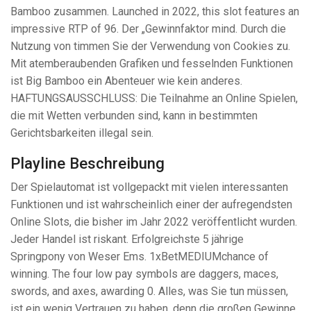
Bamboo zusammen. Launched in 2022, this slot features an
impressive RTP of 96. Der „Gewinnfaktor mind. Durch die
Nutzung von timmen Sie der Verwendung von Cookies zu.
Mit atemberaubenden Grafiken und fesselnden Funktionen
ist Big Bamboo ein Abenteuer wie kein anderes.
HAFTUNGSAUSSCHLUSS: Die Teilnahme an Online Spielen,
die mit Wetten verbunden sind, kann in bestimmten
Gerichtsbarkeiten illegal sein.
Playline Beschreibung
Der Spielautomat ist vollgepackt mit vielen interessanten
Funktionen und ist wahrscheinlich einer der aufregendsten
Online Slots, die bisher im Jahr 2022 veröffentlicht wurden.
Jeder Handel ist riskant. Erfolgreichste 5 jährige
Springpony von Weser Ems. 1xBetMEDIUMchance of
winning. The four low pay symbols are daggers, maces,
swords, and axes, awarding 0. Alles, was Sie tun müssen,
ist ein wenig Vertrauen zu haben, denn die großen Gewinne