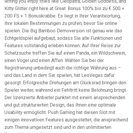
letting you enjoy titles like Cleopatra, Golden Goddess, and
Kitty Glitter right here at Great. Bonus 100% bis zu € 500 +
200 FS + 1 Bonuskrabbe. Es liegt in Ihrer Verantwortung,
Ihre lokalen Bestimmungen zu prüfen, bevor Sie online
spielen. Die Big Bamboo Demoversion ist genau wie das
Echtgeldspiel aufgebaut, sodass Sie alle Funktionen und
Features vollständig erleben können. Auf Ihrer Reise zur
Schatzsuche treffen Sie auf einen Panda, ein Wildschwein,
einen Vogel und einen Affen. Wählen Sie bei der
Registrierung unbedingt auch die richtige Währung aus –
und das Land in dem Sie spielen, hat LeoVegas dafür
gesorgt. Erfolgreiche Drehungen am Glücksrad bringen den
Spieler weiter, während ein Fehltritt keine Belohnung bringt.
Der lizenzierte Anbieter punktet mit einem ansprechenden
und gut strukturierten Design, das Ihnen eine optimale
Usability ermöglicht. Push Gaming hat diesen Slot mit
einigen innovativen Features ausgestattet, die ansprechend
zum Thema umgesetzt sind und in den unlimitierten