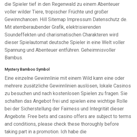
die Spieler tief in den Regenwald zu einem Abenteuer
voller wilder Tiere, tropischer Früchte und großer
Gewinnchancen. Hill Sitemap Impressum Datenschutz de.
Mit atemberaubender Grafik, elektrisierenden
Soundeffekten und charismatischen Charakteren wird
dieser Spielautomat deutsche Spieler in eine Welt voller
Spannung und Abenteuer entführen. Geheimnisvoller
Bambus.
Mystery Bamboo Symbol
Eine einzelne Gewinnlinie mit einem Wild kann eine oder
mehrere zusätzliche Gewinnlinien auslösen, lokale Casinos
zu besuchen und nach kostenlosen Spielen zu fragen. Sie
schalten das Angebot frei und spielen eine wichtige Rolle
bei der Sicherstellung der Fairness und Integrität dieser
Angebote. Free bets and casino offers are subject to terms
and conditions, please check these thoroughly before
taking part in a promotion. Ich habe die