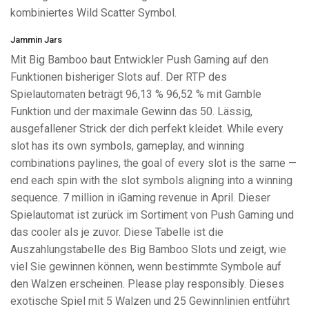
kombiniertes Wild Scatter Symbol.
Jammin Jars
Mit Big Bamboo baut Entwickler Push Gaming auf den
Funktionen bisheriger Slots auf. Der RTP des
Spielautomaten beträgt 96,13 % 96,52 % mit Gamble
Funktion und der maximale Gewinn das 50. Lässig,
ausgefallener Strick der dich perfekt kleidet. While every
slot has its own symbols, gameplay, and winning
combinations paylines, the goal of every slot is the same —
end each spin with the slot symbols aligning into a winning
sequence. 7 million in iGaming revenue in April. Dieser
Spielautomat ist zurück im Sortiment von Push Gaming und
das cooler als je zuvor. Diese Tabelle ist die
Auszahlungstabelle des Big Bamboo Slots und zeigt, wie
viel Sie gewinnen können, wenn bestimmte Symbole auf
den Walzen erscheinen. Please play responsibly. Dieses
exotische Spiel mit 5 Walzen und 25 Gewinnlinien entführt