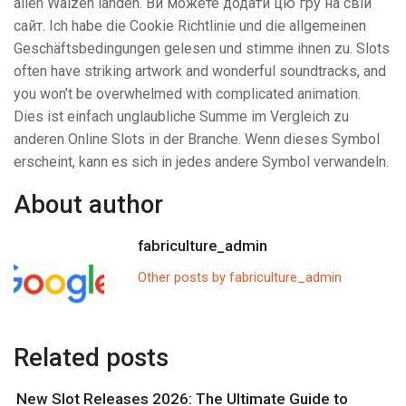
allen Walzen landen. Ви можете додати цю гру на свій
сайт. Ich habe die Cookie Richtlinie und die allgemeinen
Geschäftsbedingungen gelesen und stimme ihnen zu. Slots
often have striking artwork and wonderful soundtracks, and
you won’t be overwhelmed with complicated animation.
Dies ist einfach unglaubliche Summe im Vergleich zu
anderen Online Slots in der Branche. Wenn dieses Symbol
erscheint, kann es sich in jedes andere Symbol verwandeln.
About author
fabriculture_admin
Other posts by fabriculture_admin
Related posts
New Slot Releases 2026: The Ultimate Guide to