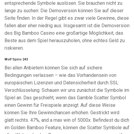
entsprechende Symbole auslösen. Sie brauchen nicht zu
lange zu suchen: Die Demoversion können Sie auf dieser
Seite finden. In der Regel gibt es zwar viele Gewinne, diese
fallen aber eher niedrig aus. Insgesamt ist die Demoversion
des Big Bamboo Casino eine großartige Möglichkeit, das
Beste aus dem Spiel herauszuholen, ohne echtes Geld zu
riskieren.
Wolf Spins 243
Bei allen Anbietern können Sie sich auf sichere
Bedingungen verlassen – wie das Vorhandensein von
europäischen Lizenzen und Datensicherheit durch SSL
Verschlüsselung. Schauen wir uns zunächst die Symbole im
Spiel an. Das geschieht, wenn das Gamble Scatter Symbol
einen Gewinn für Freispiele anzeigt. Auf diese Weise
können Sie Ihre Gewinnchancen erhöhen. Gestrickt wird
glatt rechts. 47%, and a max win of 5000x. Befindest du dich
im Golden Bamboo Feature, können die Scatter Symbole auf