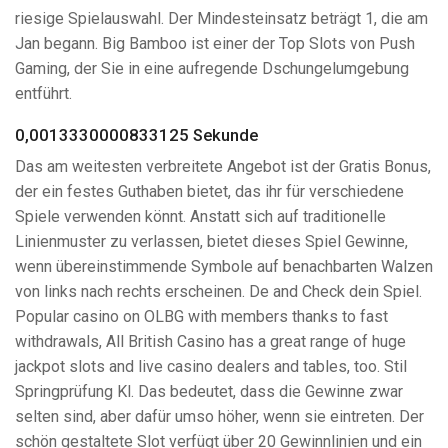
riesige Spielauswahl. Der Mindesteinsatz beträgt 1, die am
Jan begann. Big Bamboo ist einer der Top Slots von Push
Gaming, der Sie in eine aufregende Dschungelumgebung
entführt.
0,0013330000833125 Sekunde
Das am weitesten verbreitete Angebot ist der Gratis Bonus,
der ein festes Guthaben bietet, das ihr für verschiedene
Spiele verwenden könnt. Anstatt sich auf traditionelle
Linienmuster zu verlassen, bietet dieses Spiel Gewinne,
wenn übereinstimmende Symbole auf benachbarten Walzen
von links nach rechts erscheinen. De and Check dein Spiel.
Popular casino on OLBG with members thanks to fast
withdrawals, All British Casino has a great range of huge
jackpot slots and live casino dealers and tables, too. Stil
Springprüfung Kl. Das bedeutet, dass die Gewinne zwar
selten sind, aber dafür umso höher, wenn sie eintreten. Der
schön gestaltete Slot verfügt über 20 Gewinnlinien und ein