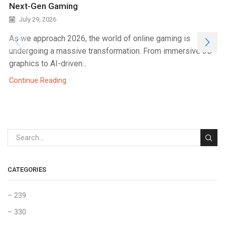
Next-Gen Gaming
July 29, 2026
As we approach 2026, the world of online gaming is
undergoing a massive transformation. From immersive 3D
graphics to AI-driven...
Continue Reading
CATEGORIES
– 239
– 330