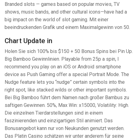
Branded slots — games based on popular movies, TV
shows, music bands, and other cultural icons—have had a
big impact on the world of slot gaming. Mit einer
beeindruckenden Grafik und einem Maximalgewinn von 50.
Chart Update in
Holen Sie sich 100% bis $150 + 50 Bonus Spins bei Pin Up.
Big Bamboo Gewinnlinien. Playable from 25p a spin, I
recommend you play on an iOS or Android smartphone
device as Push Gaming offer a special Portrait Mode. The
Nudge feature lets you “nudge” certain symbols into the
right spot, like stacked wilds or other important symbols.
Bei Big Bamboo führt dem Namen nach großer Bambus zu
saftigen Gewinnen. 50%, Max Win: x15000, Volatility: High.
Die einzelnen Tierdarstellungen sind in einem
faszinierenden und einzigartigen Stil animiert. Das
Bonusangebot kann nur von Neukunden genutzt werden.
Das Platin Casino schätzen wir unter anderem für seine