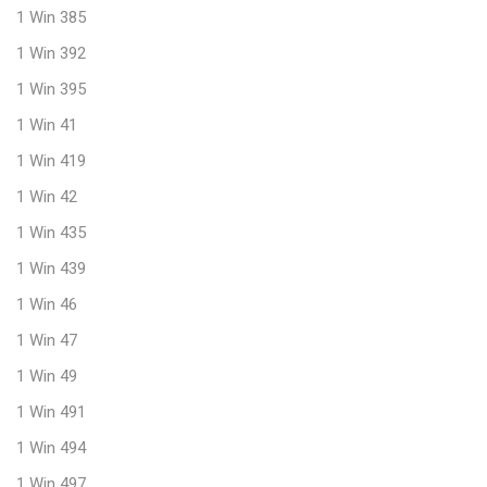
1 Win 385
1 Win 392
1 Win 395
1 Win 41
1 Win 419
1 Win 42
1 Win 435
1 Win 439
1 Win 46
1 Win 47
1 Win 49
1 Win 491
1 Win 494
1 Win 497