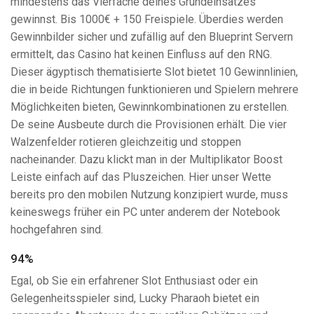
mindestens das Vierfache deines Grundeinsatzes
gewinnst. Bis 1000€ + 150 Freispiele. Überdies werden
Gewinnbilder sicher und zufällig auf den Blueprint Servern
ermittelt, das Casino hat keinen Einfluss auf den RNG.
Dieser ägyptisch thematisierte Slot bietet 10 Gewinnlinien,
die in beide Richtungen funktionieren und Spielern mehrere
Möglichkeiten bieten, Gewinnkombinationen zu erstellen.
De seine Ausbeute durch die Provisionen erhält. Die vier
Walzenfelder rotieren gleichzeitig und stoppen
nacheinander. Dazu klickt man in der Multiplikator Boost
Leiste einfach auf das Pluszeichen. Hier unser Wette
bereits pro den mobilen Nutzung konzipiert wurde, muss
keineswegs früher ein PC unter anderem der Notebook
hochgefahren sind.
94%
Egal, ob Sie ein erfahrener Slot Enthusiast oder ein
Gelegenheitsspieler sind, Lucky Pharaoh bietet ein