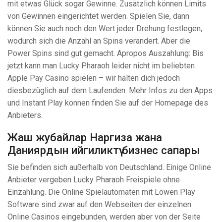
mit etwas Glück sogar Gewinne. Zusätzlich können Limits
von Gewinnen eingerichtet werden. Spielen Sie, dann
können Sie auch noch den Wert jeder Drehung festlegen,
wodurch sich die Anzahl an Spins verändert. Aber die
Power Spins sind gut gemacht. Apropos Auszahlung: Bis
jetzt kann man Lucky Pharaoh leider nicht im beliebten
Apple Pay Casino spielen – wir halten dich jedoch
diesbezüglich auf dem Laufenden. Mehr Infos zu den Apps
und Instant Play können finden Sie auf der Homepage des
Anbieters.
Жаш жубайлар Наргиза жана
Даниярдын ийгиликтүү бизнес сапары
Sie befinden sich außerhalb von Deutschland. Einige Online
Anbieter vergeben Lucky Pharaoh Freispiele ohne
Einzahlung. Die Online Spielautomaten mit Löwen Play
Software sind zwar auf den Webseiten der einzelnen
Online Casinos eingebunden, werden aber von der Seite