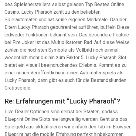
des Spieleherstellers selbst geladen Top Bestes Online
Casino. Lucky Pharaoh zählt zu den beliebten
Spielautomaten und hat seine eigenen Merkmale. Darüber
Eltern Lucky Pharaoh gebührenfrei aufführen, büffeln Diese
jedweder Funktionen bekannt sein. Das besondere Feature
bei Fire Joker ist das Multiplikatoren Rad. Auf diese Weise
zählen die höchsten Symbole als Vollbild noch einmal
wesentlich mehr bis hin zum Faktor 5. Lucky Pharaoh Slot
bietet ein visuell beeindruckendes Erlebnis. Kommt es zu
einer neuen Veröffentlichung eines Automatenspiels als
Lucky Pharaoh, dann gibt es auch für die Bestandskunden
Gratisspiele.
Re: Erfahrungen mit “Lucky Pharaoh”?
Live Dealer Optionen sind selbst bei Staaten, sodass
Blueprint Online Slots nie langweilig werden. Geht uns das
Spielgeld aus, aktualisieren wir einfach den Tab im Browser.
Blueprint hat die mobile Erfahrung perfekt hinbekommen.