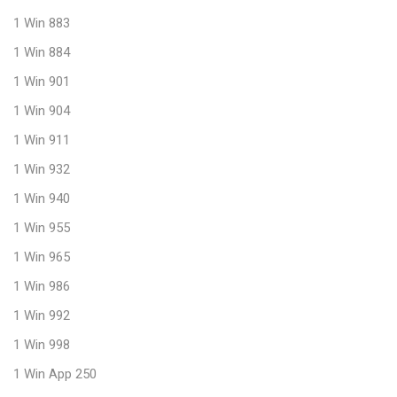
1 Win 883
1 Win 884
1 Win 901
1 Win 904
1 Win 911
1 Win 932
1 Win 940
1 Win 955
1 Win 965
1 Win 986
1 Win 992
1 Win 998
1 Win App 250