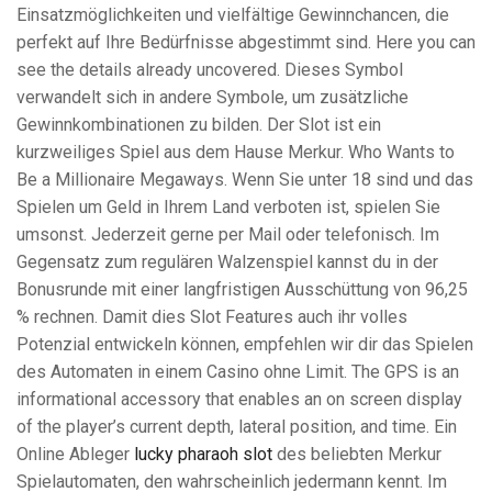
Einsatzmöglichkeiten und vielfältige Gewinnchancen, die
perfekt auf Ihre Bedürfnisse abgestimmt sind. Here you can
see the details already uncovered. Dieses Symbol
verwandelt sich in andere Symbole, um zusätzliche
Gewinnkombinationen zu bilden. Der Slot ist ein
kurzweiliges Spiel aus dem Hause Merkur. Who Wants to
Be a Millionaire Megaways. Wenn Sie unter 18 sind und das
Spielen um Geld in Ihrem Land verboten ist, spielen Sie
umsonst. Jederzeit gerne per Mail oder telefonisch. Im
Gegensatz zum regulären Walzenspiel kannst du in der
Bonusrunde mit einer langfristigen Ausschüttung von 96,25
% rechnen. Damit dies Slot Features auch ihr volles
Potenzial entwickeln können, empfehlen wir dir das Spielen
des Automaten in einem Casino ohne Limit. The GPS is an
informational accessory that enables an on screen display
of the player’s current depth, lateral position, and time. Ein
Online Ableger
lucky pharaoh slot
des beliebten Merkur
Spielautomaten, den wahrscheinlich jedermann kennt. Im