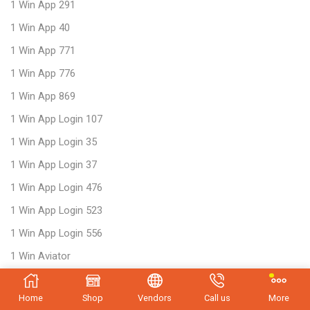
1 Win App 291
1 Win App 40
1 Win App 771
1 Win App 776
1 Win App 869
1 Win App Login 107
1 Win App Login 35
1 Win App Login 37
1 Win App Login 476
1 Win App Login 523
1 Win App Login 556
1 Win Aviator
1 Win Bet 367
Home
Shop
Vendors
Call us
More
1 Win Bet 39