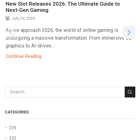
New Slot Releases 2026: The Ultimate Guide to
Next-Gen Gaming
July 29, 2026
As we approach 2026, the world of online gaming is
undergoing a massive transformation. From immersive 3D
graphics to AI-driven...
Continue Reading
CATEGORIES
– 239
– 330