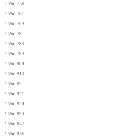
1 Win 758
1 Win 761
1 Win 769
1 Win 78
1 Win 783
1 Win 789
1 Win 804
1 Win 813
1 Win 82
1 Win 821
1 Win 824
1 Win 830
1 Win 847
1 Win 855