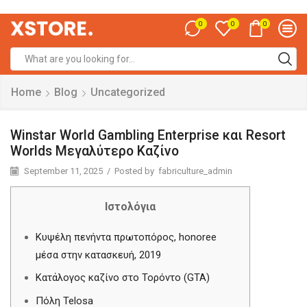
0
0
0
Home
Blog
Uncategorized
Winstar World Gambling Enterprise και Resort
Worlds Μεγαλύτερο Καζίνο
September 11, 2025
/
Posted by
fabriculture_admin
Ιστολόγια
Κυψέλη πενήντα πρωτοπόρος, honoree
μέσα στην κατασκευή, 2019
Κατάλογος καζίνο στο Τορόντο (GTA)
Πόλη Telosa