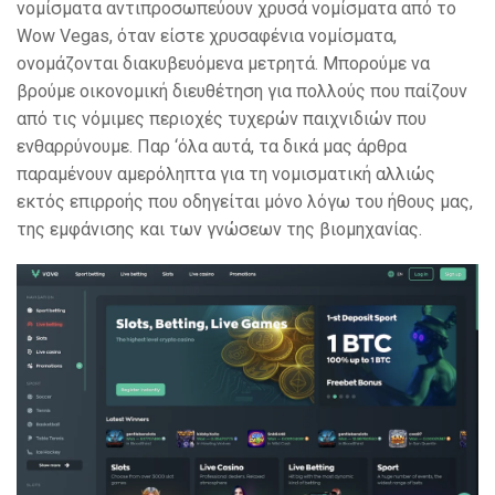
νομίσματα αντιπροσωπεύουν χρυσά νομίσματα από το
Wow Vegas, όταν είστε χρυσαφένια νομίσματα,
ονομάζονται διακυβευόμενα μετρητά. Μπορούμε να
βρούμε οικονομική διευθέτηση για πολλούς που παίζουν
από τις νόμιμες περιοχές τυχερών παιχνιδιών που
ενθαρρύνουμε. Παρ ‘όλα αυτά, τα δικά μας άρθρα
παραμένουν αμερόληπτα για τη νομισματική αλλιώς
εκτός επιρροής που οδηγείται μόνο λόγω του ήθους μας,
της εμφάνισης και των γνώσεων της βιομηχανίας.