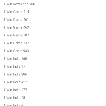
1 Win Download 706
1 Win Game 414
1 Win Game 461
1 Win Game 463
1 Win Game 707
1 Win Game 737
1 Win Game 933
1 Win India 160
1 Win India 17
1 Win India 286
1 Win India 427
1 Win India 477
1 Win India 48
1 Win India 6