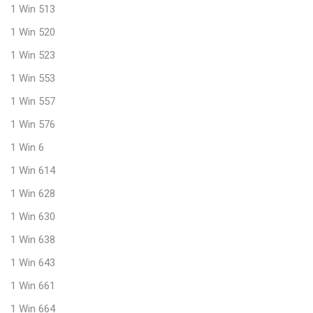
1 Win 513
1 Win 520
1 Win 523
1 Win 553
1 Win 557
1 Win 576
1 Win 6
1 Win 614
1 Win 628
1 Win 630
1 Win 638
1 Win 643
1 Win 661
1 Win 664