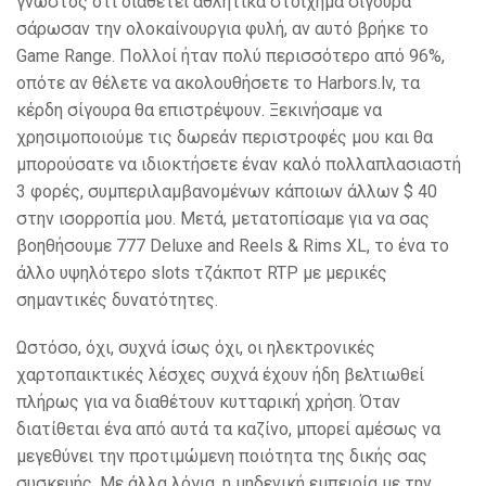
γνωστός ότι διαθέτει αθλητικά στοίχημα σίγουρα
σάρωσαν την ολοκαίνουργια φυλή, αν αυτό βρήκε το
Game Range. Πολλοί ήταν πολύ περισσότερο από 96%,
οπότε αν θέλετε να ακολουθήσετε το Harbors.lv, τα
κέρδη σίγουρα θα επιστρέψουν. Ξεκινήσαμε να
χρησιμοποιούμε τις δωρεάν περιστροφές μου και θα
μπορούσατε να ιδιοκτήσετε έναν καλό πολλαπλασιαστή
3 φορές, συμπεριλαμβανομένων κάποιων άλλων $ 40
στην ισορροπία μου. Μετά, μετατοπίσαμε για να σας
βοηθήσουμε 777 Deluxe and Reels & Rims XL, το ένα το
άλλο υψηλότερο slots τζάκποτ RTP με μερικές
σημαντικές δυνατότητες.
Ωστόσο, όχι, συχνά ίσως όχι, οι ηλεκτρονικές
χαρτοπαικτικές λέσχες συχνά έχουν ήδη βελτιωθεί
πλήρως για να διαθέτουν κυτταρική χρήση. Όταν
διατίθεται ένα από αυτά τα καζίνο, μπορεί αμέσως να
μεγεθύνει την προτιμώμενη ποιότητα της δικής σας
συσκευής. Με άλλα λόγια, η μηδενική εμπειρία με την