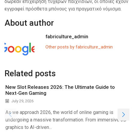
δωρεάν επιχείρηση τυχερών παιχνιδιών, οι οποίες έχουν
εγγραφεί πρόσθετα μπόνους για πραγματικό νόμισμα.
About author
fabriculture_admin
Other posts by fabriculture_admin
Related posts
New Slot Releases 2026: The Ultimate Guide to
Next-Gen Gaming
July 29, 2026
As we approach 2026, the world of online gaming is
undergoing a massive transformation. From immersive 3D
graphics to AI-driven...