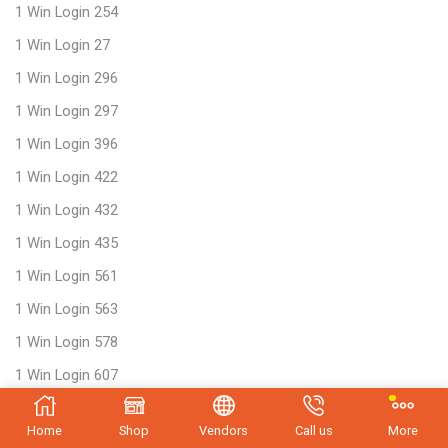
1 Win Login 254
1 Win Login 27
1 Win Login 296
1 Win Login 297
1 Win Login 396
1 Win Login 422
1 Win Login 432
1 Win Login 435
1 Win Login 561
1 Win Login 563
1 Win Login 578
1 Win Login 607
1 Win Login 617
Home
Shop
Vendors
Call us
More
1 Win Login 650