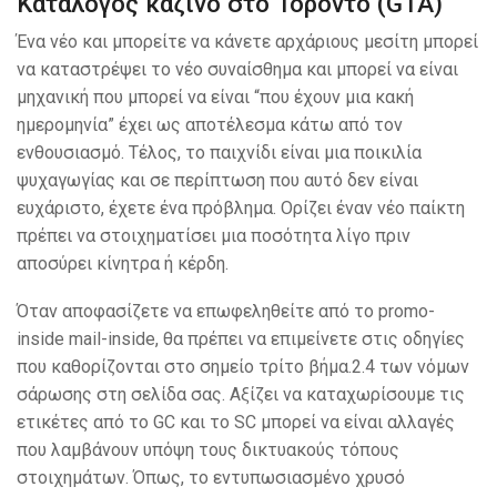
Κατάλογος καζίνο στο Τορόντο (GTA)
Ένα νέο και μπορείτε να κάνετε αρχάριους μεσίτη μπορεί
να καταστρέψει το νέο συναίσθημα και μπορεί να είναι
μηχανική που μπορεί να είναι “που έχουν μια κακή
ημερομηνία” έχει ως αποτέλεσμα κάτω από τον
ενθουσιασμό. Τέλος, το παιχνίδι είναι μια ποικιλία
ψυχαγωγίας και σε περίπτωση που αυτό δεν είναι
ευχάριστο, έχετε ένα πρόβλημα. Ορίζει έναν νέο παίκτη
πρέπει να στοιχηματίσει μια ποσότητα λίγο πριν
αποσύρει κίνητρα ή κέρδη.
Όταν αποφασίζετε να επωφεληθείτε από το promo-
inside mail-inside, θα πρέπει να επιμείνετε στις οδηγίες
που καθορίζονται στο σημείο τρίτο βήμα.2.4 των νόμων
σάρωσης στη σελίδα σας. Αξίζει να καταχωρίσουμε τις
ετικέτες από το GC και το SC μπορεί να είναι αλλαγές
που λαμβάνουν υπόψη τους δικτυακούς τόπους
στοιχημάτων. Όπως, το εντυπωσιασμένο χρυσό