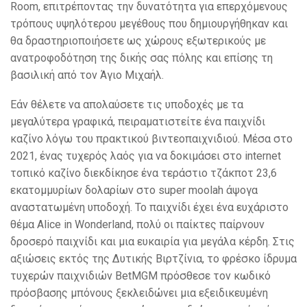
Room, επιτρέποντας την δυνατότητα για επερχόμενους
τρόπους υψηλότερου μεγέθους που δημιουργήθηκαν και
θα δραστηριοποιήσετε ως χώρους εξωτερικούς με
ανατροφοδότηση της δικής σας πόλης και επίσης τη
βασιλική από τον Άγιο Μιχαήλ.
Εάν θέλετε να απολαύσετε τις υποδοχές με τα
μεγαλύτερα γραφικά, πειραματιστείτε ένα παιχνίδι
καζίνο λόγω του πρακτικού βιντεοπαιχνιδιού. Μέσα στο
2021, ένας τυχερός λαός για να δοκιμάσει στο internet
τοπικό καζίνο διεκδίκησε ένα τεράστιο τζάκποτ 23,6
εκατομμυρίων δολαρίων στο super moolah άψογα
αναστατωμένη υποδοχή. Το παιχνίδι έχει ένα ευχάριστο
θέμα Alice in Wonderland, πολύ οι παίκτες παίρνουν
δροσερό παιχνίδι και μια ευκαιρία για μεγάλα κέρδη. Στις
αξιώσεις εκτός της Δυτικής Βιρτζίνια, το φρέσκο ​​ίδρυμα
τυχερών παιχνιδιών BetMGM πρόσθεσε τον κωδικό
πρόσβασης μπόνους ξεκλειδώνει μια εξειδικευμένη