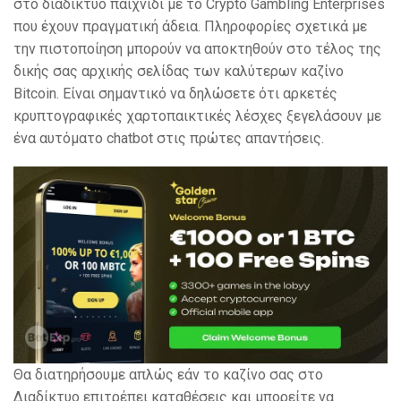
στο διαδίκτυο παιχνίδι με το Crypto Gambling Enterprises
που έχουν πραγματική άδεια. Πληροφορίες σχετικά με
την πιστοποίηση μπορούν να αποκτηθούν στο τέλος της
δικής σας αρχικής σελίδας των καλύτερων καζίνο
Bitcoin. Είναι σημαντικό να δηλώσετε ότι αρκετές
κρυπτογραφικές χαρτοπαικτικές λέσχες ξεγελάσουν με
ένα αυτόματο chatbot στις πρώτες απαντήσεις.
Θα διατηρήσουμε απλώς εάν το καζίνο σας στο
Διαδίκτυο επιτρέπει καταθέσεις και μπορείτε να