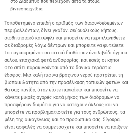
στο Διαδίκτυο που περιέχουν αυτά τα άτομα
βιντεοπαιχνίδια.
Τοποθετημένο επειδή ο αριθμός των διασυνδεδεμένων
περιβαλλόντων, δίνει γκαζόν, σεξουαλικούς κήπους,
αισθητηριακό κατώφλι και μπορείτε να περιπλανηθείτε
σε διαδρομές λόγω δέντρων και μπορείτε να φυτεύετε.
Τα συγκεκριμένα συστατικά διαθέτουν ένα λιβάδι άγριου
αυλού, εποχιακά φυτά ανθοφορίας, και εσείς οι κήποι
στο σπίτι παρακινούνται από το δανικό τεράστιο
έδαφος. Μια καλή πισίνα βρόχινου νερού προτρέπει τη
βιοποικιλότητα από την προσέλκυση τοπικών φυτών και
θα σας πανίδα, όταν είστε παγκάκια και μπορείτε να
κάνετε μικρές αγορές κατά μήκος των διαδρομών να
προσφέρουν δωμάτια για να κατέχουν άλλους και να
μπορείτε να προβληματιστείτε για τους ανθρώπους, τα
μέλη της οικογένειας και το προσωπικό σας. Σίγουρα,
είναι ασφαλές να συμμετάσχετε και μπορείτε να παίξετε