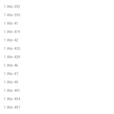
1 Win 392
1 Win 395
1 Win 41
1 Win 419
1 Win 42
1 Win 435
1 Win 439
1 Win 46
1 Win 47
1 Win 49
1 Win 491
1 Win 494
1 Win 497