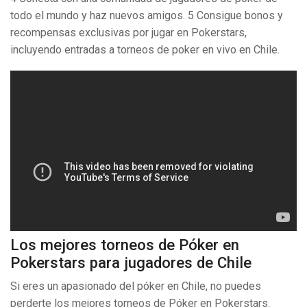
todo el mundo y haz nuevos amigos. 5 Consigue bonos y
recompensas exclusivas por jugar en Pokerstars,
incluyendo entradas a torneos de poker en vivo en Chile.
Los mejores torneos de Póker en
Pokerstars para jugadores de Chile
Si eres un apasionado del póker en Chile, no puedes
perderte los mejores torneos de Póker en Pokerstars.