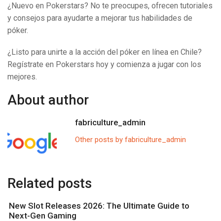
¿Nuevo en Pokerstars? No te preocupes, ofrecen tutoriales
y consejos para ayudarte a mejorar tus habilidades de
póker.
¿Listo para unirte a la acción del póker en línea en Chile?
Regístrate en Pokerstars hoy y comienza a jugar con los
mejores.
About author
fabriculture_admin
Other posts by fabriculture_admin
Related posts
New Slot Releases 2026: The Ultimate Guide to
Next-Gen Gaming