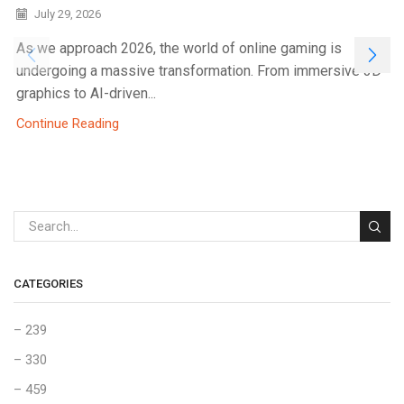
July 29, 2026
As we approach 2026, the world of online gaming is
undergoing a massive transformation. From immersive 3D
graphics to AI-driven...
Continue Reading
CATEGORIES
– 239
– 330
– 459