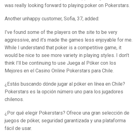
was really looking forward to playing poker on Pokerstars.
Another unhappy customer, Sofia, 37, added:
I’ve found some of the players on the site to be very
aggressive, and it’s made the games less enjoyable for me.
While I understand that poker is a competitive game, it
would be nice to see more variety in playing styles. I don’t
think I’ll be continuing to use Juega al Póker con los
Mejores en el Casino Online Pokerstars para Chile.
¿Estás buscando dónde jugar al póker en línea en Chile?
Pokerstars es la opción número uno para los jugadores
chilenos.
¿Por qué elegir Pokerstars? Ofrece una gran selección de
juegos de póker, seguridad garantizada y una plataforma
fácil de usar.