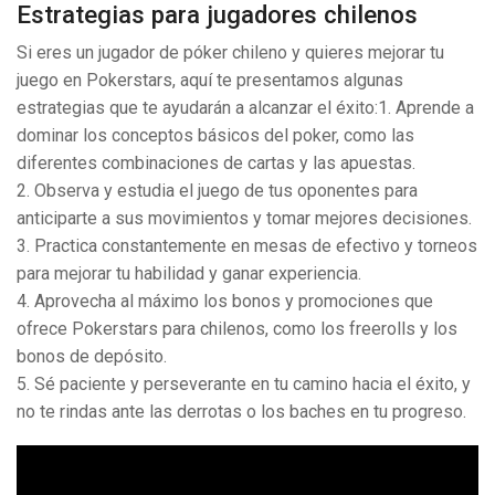
Estrategias para jugadores chilenos
Si eres un jugador de póker chileno y quieres mejorar tu
juego en Pokerstars, aquí te presentamos algunas
estrategias que te ayudarán a alcanzar el éxito:1. Aprende a
dominar los conceptos básicos del poker, como las
diferentes combinaciones de cartas y las apuestas.
2. Observa y estudia el juego de tus oponentes para
anticiparte a sus movimientos y tomar mejores decisiones.
3. Practica constantemente en mesas de efectivo y torneos
para mejorar tu habilidad y ganar experiencia.
4. Aprovecha al máximo los bonos y promociones que
ofrece Pokerstars para chilenos, como los freerolls y los
bonos de depósito.
5. Sé paciente y perseverante en tu camino hacia el éxito, y
no te rindas ante las derrotas o los baches en tu progreso.