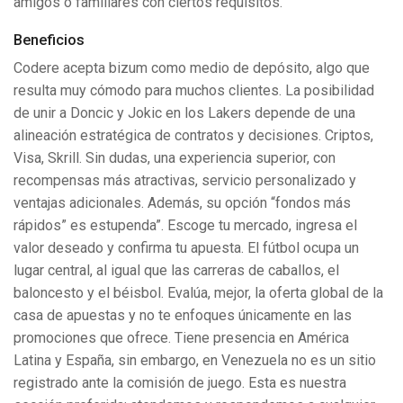
amigos o familiares con ciertos requisitos.
Beneficios
Codere acepta bizum como medio de depósito, algo que
resulta muy cómodo para muchos clientes. La posibilidad
de unir a Doncic y Jokic en los Lakers depende de una
alineación estratégica de contratos y decisiones. Criptos,
Visa, Skrill. Sin dudas, una experiencia superior, con
recompensas más atractivas, servicio personalizado y
ventajas adicionales. Además, su opción “fondos más
rápidos” es estupenda”. Escoge tu mercado, ingresa el
valor deseado y confirma tu apuesta. El fútbol ocupa un
lugar central, al igual que las carreras de caballos, el
baloncesto y el béisbol. Evalúa, mejor, la oferta global de la
casa de apuestas y no te enfoques únicamente en las
promociones que ofrece. Tiene presencia en América
Latina y España, sin embargo, en Venezuela no es un sitio
registrado ante la comisión de juego. Esta es nuestra