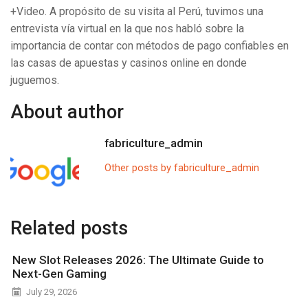
+Video. A propósito de su visita al Perú, tuvimos una
entrevista vía virtual en la que nos habló sobre la
importancia de contar con métodos de pago confiables en
las casas de apuestas y casinos online en donde
juguemos.
About author
fabriculture_admin
Other posts by fabriculture_admin
Related posts
New Slot Releases 2026: The Ultimate Guide to
Next-Gen Gaming
July 29, 2026