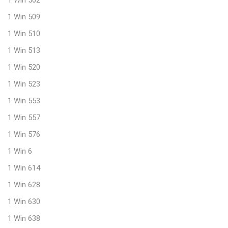
1 Win 502
1 Win 509
1 Win 510
1 Win 513
1 Win 520
1 Win 523
1 Win 553
1 Win 557
1 Win 576
1 Win 6
1 Win 614
1 Win 628
1 Win 630
1 Win 638