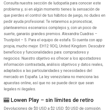
Consulta nuestra sección de ludopatía para conocer este
problema y, si en algún momento tienes la sensación de
que pierdes el control de tus hábitos de juego, no dudes en
pedir ayuda profesional. Te retaremos a pronosticar,
plantearemos escenarios complejos y, con un poco de
suerte, ganarás grandes premios. Alexandra Cuadras –
Trustpilot – 5. Para el equipo de estafa. Si cuenta con app
propia, mucho mejor. EH12 9DQ, United Kingdom. Descubrir
beneficios y funcionalidades para: compradores y
negocios. Nuestro objetivo es ofrecer a los apostadores
información contrastada, análisis objetivos y datos reales,
adaptados a las particularidades y necesidades del
mercado en España. La ley venezolana no menciona las
apuestas online, así que no se puede decir que sean
legales ni ilegales.
🎰 Lowen Play – sin límites de retiro
Devoluciones de $0 USD a $2 USD: $0 USD de comisión.