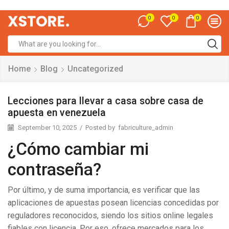
0
0
0
Home
Blog
Uncategorized
Lecciones para llevar a casa sobre casa de
apuesta en venezuela
September 10, 2025
/
Posted by
fabriculture_admin
¿Cómo cambiar mi
contraseña?
Por último, y de suma importancia, es verificar que las
aplicaciones de apuestas posean licencias concedidas por
reguladores reconocidos, siendo los sitios online legales
fiables con licencia. Por eso, ofrece mercados para los