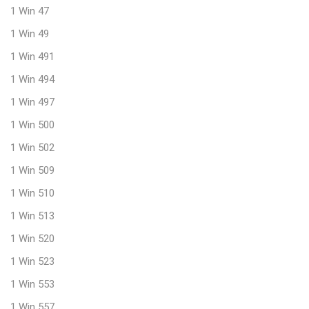
1 Win 47
1 Win 49
1 Win 491
1 Win 494
1 Win 497
1 Win 500
1 Win 502
1 Win 509
1 Win 510
1 Win 513
1 Win 520
1 Win 523
1 Win 553
1 Win 557