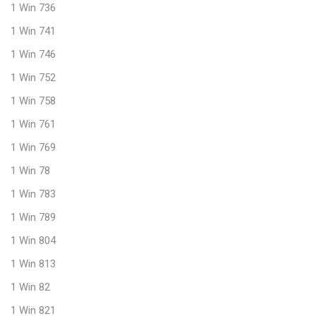
1 Win 736
1 Win 741
1 Win 746
1 Win 752
1 Win 758
1 Win 761
1 Win 769
1 Win 78
1 Win 783
1 Win 789
1 Win 804
1 Win 813
1 Win 82
1 Win 821