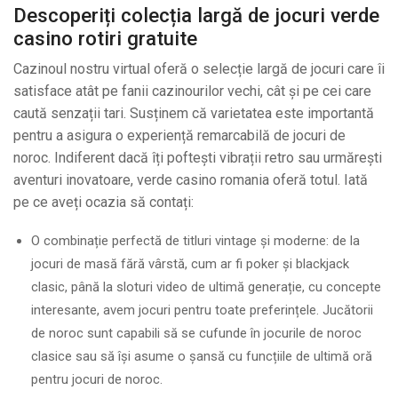
Descoperiți colecția largă de jocuri verde
casino rotiri gratuite
Cazinoul nostru virtual oferă o selecție largă de jocuri care îi
satisface atât pe fanii cazinourilor vechi, cât și pe cei care
caută senzații tari. Susținem că varietatea este importantă
pentru a asigura o experiență remarcabilă de jocuri de
noroc. Indiferent dacă îți poftești vibrații retro sau urmărești
aventuri inovatoare, verde casino romania oferă totul. Iată
pe ce aveți ocazia să contați:
O combinație perfectă de titluri vintage și moderne: de la
jocuri de masă fără vârstă, cum ar fi poker și blackjack
clasic, până la sloturi video de ultimă generație, cu concepte
interesante, avem jocuri pentru toate preferințele. Jucătorii
de noroc sunt capabili să se cufunde în jocurile de noroc
clasice sau să își asume o șansă cu funcțiile de ultimă oră
pentru jocuri de noroc.