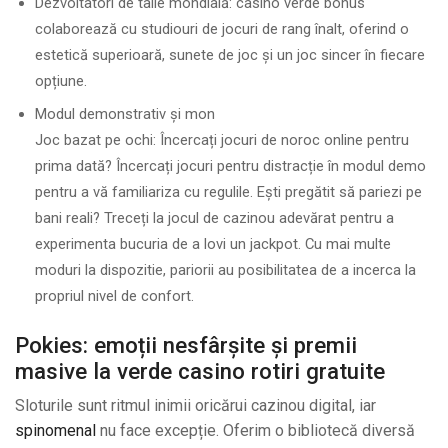
Dezvoltatori de talie mondială: casino verde bonus
colaborează cu studiouri de jocuri de rang înalt, oferind o
estetică superioară, sunete de joc și un joc sincer în fiecare
opțiune.
Modul demonstrativ și mon
Joc bazat pe ochi: Încercați jocuri de noroc online pentru
prima dată? Încercați jocuri pentru distracție în modul demo
pentru a vă familiariza cu regulile. Ești pregătit să pariezi pe
bani reali? Treceți la jocul de cazinou adevărat pentru a
experimenta bucuria de a lovi un jackpot. Cu mai multe
moduri la dispozitie, pariorii au posibilitatea de a incerca la
propriul nivel de confort.
Pokies: emoții nesfârșite și premii
masive la verde casino rotiri gratuite
Sloturile sunt ritmul inimii oricărui cazinou digital, iar
spinomenal
nu face excepție. Oferim o bibliotecă diversă