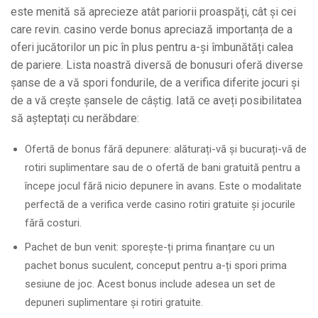
este menită să aprecieze atât pariorii proaspăți, cât și cei
care revin. casino verde bonus apreciază importanța de a
oferi jucătorilor un pic în plus pentru a-și îmbunătăți calea
de pariere. Lista noastră diversă de bonusuri oferă diverse
șanse de a vă spori fondurile, de a verifica diferite jocuri și
de a vă crește șansele de câștig. Iată ce aveți posibilitatea
să așteptați cu nerăbdare:
Ofertă de bonus fără depunere: alăturați-vă și bucurați-vă de
rotiri suplimentare sau de o ofertă de bani gratuită pentru a
începe jocul fără nicio depunere în avans. Este o modalitate
perfectă de a verifica verde casino rotiri gratuite și jocurile
fără costuri.
Pachet de bun venit: sporește-ți prima finanțare cu un
pachet bonus suculent, conceput pentru a-ți spori prima
sesiune de joc. Acest bonus include adesea un set de
depuneri suplimentare și rotiri gratuite.