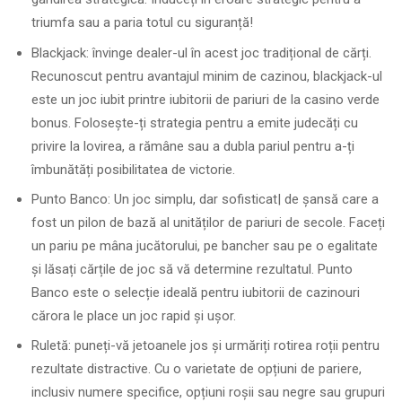
triumfa sau a paria totul cu siguranță!
Blackjack: învinge dealer-ul în acest joc tradițional de cărți.
Recunoscut pentru avantajul minim de cazinou, blackjack-ul
este un joc iubit printre iubitorii de pariuri de la casino verde
bonus. Folosește-ți strategia pentru a emite judecăți cu
privire la lovirea, a rămâne sau a dubla pariul pentru a-ți
îmbunătăți posibilitatea de victorie.
Punto Banco: Un joc simplu, dar sofisticat| de șansă care a
fost un pilon de bază al unităților de pariuri de secole. Faceți
un pariu pe mâna jucătorului, pe bancher sau pe o egalitate
și lăsați cărțile de joc să vă determine rezultatul. Punto
Banco este o selecție ideală pentru iubitorii de cazinouri
cărora le place un joc rapid și ușor.
Ruletă: puneți-vă jetoanele jos și urmăriți rotirea roții pentru
rezultate distractive. Cu o varietate de opțiuni de pariere,
inclusiv numere specifice, opțiuni roșii sau negre sau grupuri