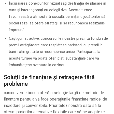
Încurajarea conexiunilor: vizualizați destinația de plasare în
curs și interacționați cu colegii dvs. Aceste turnee
favorizează o atmosferă socială, permițând jucătorilor să
socializeze, să ofere strategii și să recunoască realizările
împreună.
Câștiguri atractive: concursurile noastre prezintă fonduri de
premii atrăgătoare care răsplătesc pariotorii cu premii în
bani, rotiri gratuite și recompense unice. Participarea la
aceste turnee vă poate oferi plăți substanțiale care vă
îmbunătățesc aventura la cazinou.
Soluții de finanțare și retragere fără
probleme
casino verde bonus oferă o selecție largă de metode de
finanțare pentru a vă face operațiunile financiare rapide, de
încredere și convenabile. Prioritatea noastră este să le
oferim pariorilor alternative flexibile care să se adapteze