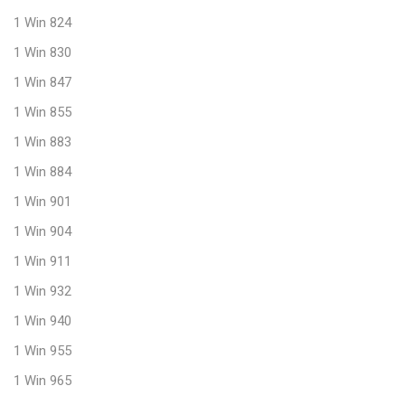
1 Win 824
1 Win 830
1 Win 847
1 Win 855
1 Win 883
1 Win 884
1 Win 901
1 Win 904
1 Win 911
1 Win 932
1 Win 940
1 Win 955
1 Win 965