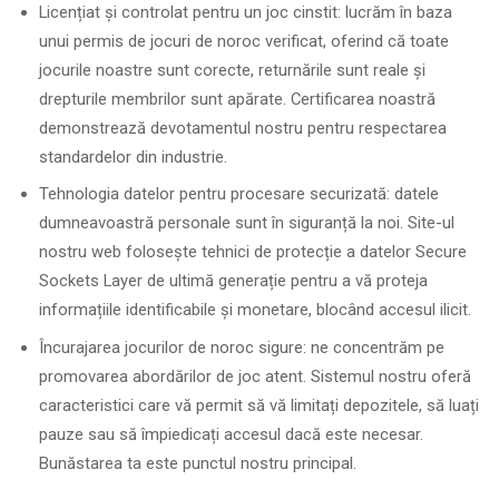
Licențiat și controlat pentru un joc cinstit: lucrăm în baza
unui permis de jocuri de noroc verificat, oferind că toate
jocurile noastre sunt corecte, returnările sunt reale și
drepturile membrilor sunt apărate. Certificarea noastră
demonstrează devotamentul nostru pentru respectarea
standardelor din industrie.
Tehnologia datelor pentru procesare securizată: datele
dumneavoastră personale sunt în siguranță la noi. Site-ul
nostru web folosește tehnici de protecție a datelor Secure
Sockets Layer de ultimă generație pentru a vă proteja
informațiile identificabile și monetare, blocând accesul ilicit.
Încurajarea jocurilor de noroc sigure: ne concentrăm pe
promovarea abordărilor de joc atent. Sistemul nostru oferă
caracteristici care vă permit să vă limitați depozitele, să luați
pauze sau să împiedicați accesul dacă este necesar.
Bunăstarea ta este punctul nostru principal.