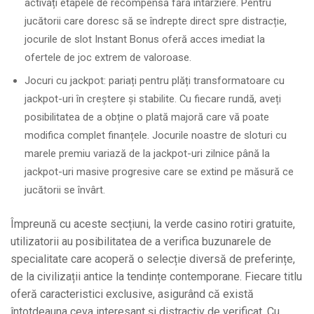
activați etapele de recompensă fără întârziere. Pentru
jucătorii care doresc să se îndrepte direct spre distracție,
jocurile de slot Instant Bonus oferă acces imediat la
ofertele de joc extrem de valoroase.
Jocuri cu jackpot: pariați pentru plăți transformatoare cu
jackpot-uri în creștere și stabilite. Cu fiecare rundă, aveți
posibilitatea de a obține o plată majoră care vă poate
modifica complet finanțele. Jocurile noastre de sloturi cu
marele premiu variază de la jackpot-uri zilnice până la
jackpot-uri masive progresive care se extind pe măsură ce
jucătorii se învârt.
Împreună cu aceste secțiuni, la verde casino rotiri gratuite,
utilizatorii au posibilitatea de a verifica buzunarele de
specialitate care acoperă o selecție diversă de preferințe,
de la civilizații antice la tendințe contemporane. Fiecare titlu
oferă caracteristici exclusive, asigurând că există
întotdeauna ceva interesant și distractiv de verificat. Cu