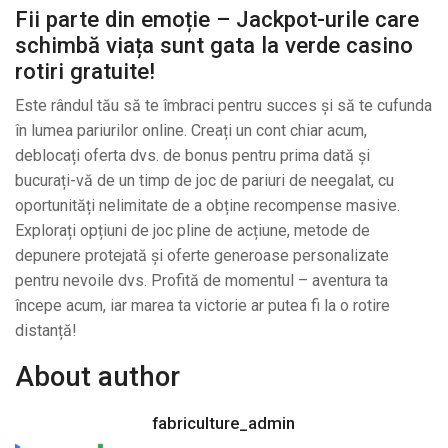
Fii parte din emoție – Jackpot-urile care
schimbă viața sunt gata la verde casino
rotiri gratuite!
Este rândul tău să te îmbraci pentru succes și să te cufunda
în lumea pariurilor online. Creați un cont chiar acum,
deblocați oferta dvs. de bonus pentru prima dată și
bucurați-vă de un timp de joc de pariuri de neegalat, cu
oportunități nelimitate de a obține recompense masive.
Explorați opțiuni de joc pline de acțiune, metode de
depunere protejată și oferte generoase personalizate
pentru nevoile dvs. Profită de momentul – aventura ta
începe acum, iar marea ta victorie ar putea fi la o rotire
distanță!
About author
fabriculture_admin