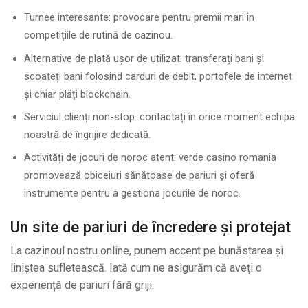
Turnee interesante: provocare pentru premii mari în
competițiile de rutină de cazinou.
Alternative de plată ușor de utilizat: transferați bani și
scoateți bani folosind carduri de debit, portofele de internet
și chiar plăți blockchain.
Serviciul clienți non-stop: contactați în orice moment echipa
noastră de îngrijire dedicată.
Activități de jocuri de noroc atent: verde casino romania
promovează obiceiuri sănătoase de pariuri și oferă
instrumente pentru a gestiona jocurile de noroc.
Un site de pariuri de încredere și protejat
La cazinoul nostru online, punem accent pe bunăstarea și
liniștea sufletească. Iată cum ne asigurăm că aveți o
experiență de pariuri fără griji: