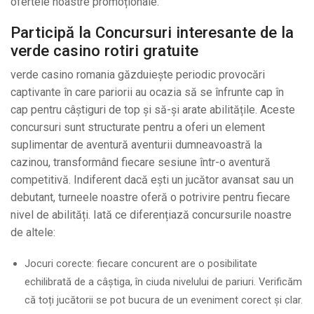
ofertele noastre promoționale.
Participă la Concursuri interesante de la
verde casino rotiri gratuite
verde casino romania găzduiește periodic provocări
captivante în care pariorii au ocazia să se înfrunte cap în
cap pentru câștiguri de top și să-și arate abilitățile. Aceste
concursuri sunt structurate pentru a oferi un element
suplimentar de aventură aventurii dumneavoastră la
cazinou, transformând fiecare sesiune într-o aventură
competitivă. Indiferent dacă ești un jucător avansat sau un
debutant, turneele noastre oferă o potrivire pentru fiecare
nivel de abilități. Iată ce diferențiază concursurile noastre
de altele:
Jocuri corecte: fiecare concurent are o posibilitate
echilibrată de a câștiga, în ciuda nivelului de pariuri. Verificăm
că toți jucătorii se pot bucura de un eveniment corect și clar.