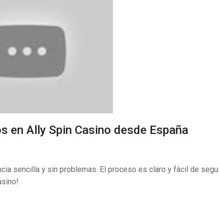
ios en Ally Spin Casino desde España
ia sencilla y sin problemas. El proceso es claro y fácil de seguir
asino!