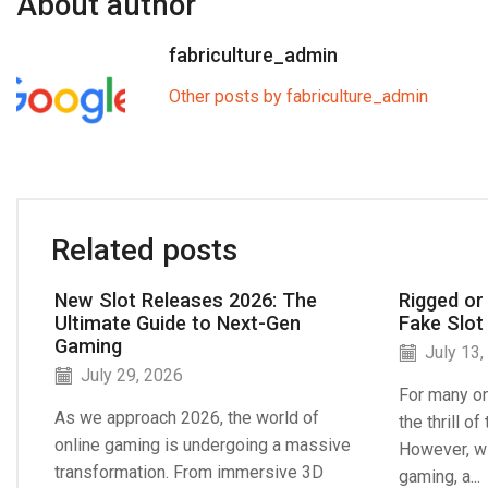
About author
fabriculture_admin
Other posts by fabriculture_admin
Related posts
New Slot Releases 2026: The
Rigged or
Ultimate Guide to Next-Gen
Fake Slot
Gaming
July 13,
July 29, 2026
For many on
As we approach 2026, the world of
the thrill o
online gaming is undergoing a massive
However, wi
transformation. From immersive 3D
gaming, a...