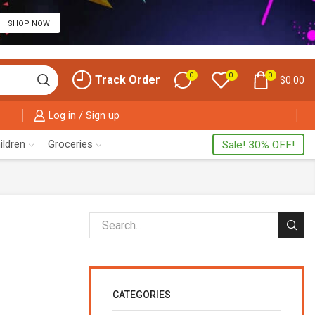
SHOP NOW
0
0
0
Track Order
$
0.00
Log in / Sign up
ildren
Groceries
Sale! 30% OFF!
CATEGORIES