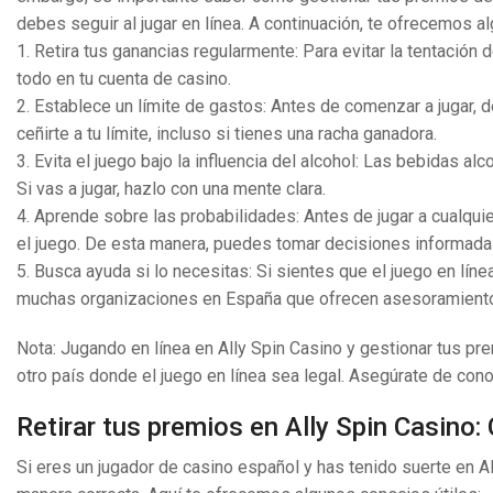
debes seguir al jugar en línea. A continuación, te ofrecemos a
1. Retira tus ganancias regularmente: Para evitar la tentación 
todo en tu cuenta de casino.
2. Establece un límite de gastos: Antes de comenzar a jugar,
ceñirte a tu límite, incluso si tienes una racha ganadora.
3. Evita el juego bajo la influencia del alcohol: Las bebidas a
Si vas a jugar, hazlo con una mente clara.
4. Aprende sobre las probabilidades: Antes de jugar a cualqui
el juego. De esta manera, puedes tomar decisiones informadas
5. Busca ayuda si lo necesitas: Si sientes que el juego en lí
muchas organizaciones en España que ofrecen asesoramiento
Nota: Jugando en línea en Ally Spin Casino y gestionar tus pr
otro país donde el juego en línea sea legal. Asegúrate de con
Retirar tus premios en Ally Spin Casino
Si eres un jugador de casino español y has tenido suerte en A