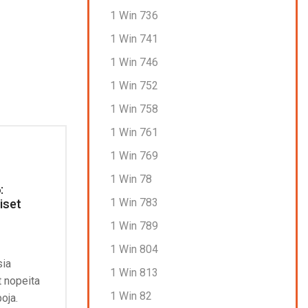
1 Win 736
1 Win 741
1 Win 746
1 Win 752
1 Win 758
1 Win 761
1 Win 769
1 Win 78
:
Uudet kasinot 2026: Maksutavat
Rig
1 Win 783
iset
ja pelaajapalautteet
Fak
Con
July 4, 2026
0
1 Win 789
J
1 Win 804
Nettikasinoiden pelit: Miten ne
sia
The 
toimivat? Pelien monimuotoisuus on
1 Win 813
t nopeita
drea
avainasemassa pelaajien
1 Win 82
poja.
mill
tyytyväisyydessä. Nettikasinot, jotka