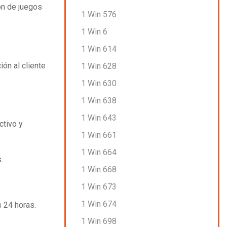
ón de juegos
1 Win 576
1 Win 6
1 Win 614
ón al cliente
1 Win 628
1 Win 630
1 Win 638
1 Win 643
ctivo y
1 Win 661
1 Win 664
.
1 Win 668
1 Win 673
1 Win 674
s 24 horas.
1 Win 698