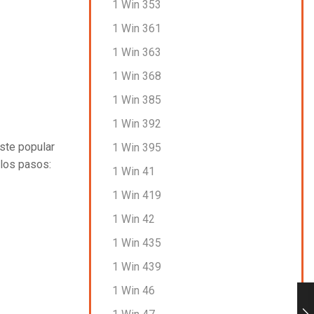
1 Win 353
1 Win 361
1 Win 363
1 Win 368
1 Win 385
1 Win 392
ste popular
1 Win 395
llos pasos:
1 Win 41
1 Win 419
1 Win 42
1 Win 435
1 Win 439
1 Win 46