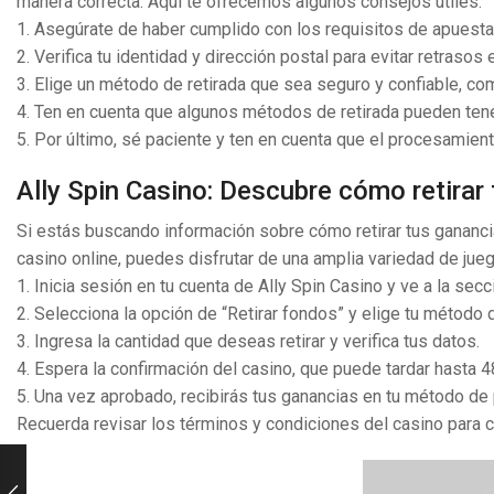
manera correcta. Aquí te ofrecemos algunos consejos útiles:
1. Asegúrate de haber cumplido con los requisitos de apuesta a
2. Verifica tu identidad y dirección postal para evitar retrasos
3. Elige un método de retirada que sea seguro y confiable, co
4. Ten en cuenta que algunos métodos de retirada pueden tene
5. Por último, sé paciente y ten en cuenta que el procesamient
Ally Spin Casino: Descubre cómo retirar
Si estás buscando información sobre cómo retirar tus gananci
casino online, puedes disfrutar de una amplia variedad de jue
1. Inicia sesión en tu cuenta de Ally Spin Casino y ve a la secc
2. Selecciona la opción de “Retirar fondos” y elige tu método 
3. Ingresa la cantidad que deseas retirar y verifica tus datos.
4. Espera la confirmación del casino, que puede tardar hasta 4
5. Una vez aprobado, recibirás tus ganancias en tu método de
Recuerda revisar los términos y condiciones del casino para c