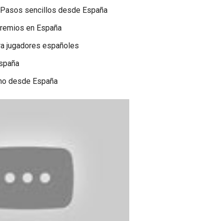
no: Pasos sencillos desde España
 premios en España
ara jugadores españoles
España
sino desde España