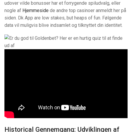
udover vilde bonusser har et forrygende spiludvalg, eller
nogle af
Hjemmeside
de andre top casinoer anmeldt her på
siden. Dk App are low stakes, but heaps of fun. Følgende
data vil muligvis blive indsamlet og tilknyttet din identitet.
Historical Gennemgang: Udviklingen af