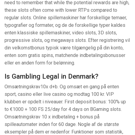
need to remember that while the potential rewards are high,
these slots often come with lower RTPs compared to
regular slots. Online spillemaskiner har forskellige temaer,
typografier og formater, og de de forskellige typer kaldes
enten klassiske spillemaskiner, video slots, 3D slots,
progressive slots, og megaways slots. Efter registrering vil
din velkomstbonus typisk være tilgængelig på din konto,
enten som gratis spins, matchende indbetalingsbonusser
eller en anden form for belønning.
Is Gambling Legal in Denmark?
Omsætningskrav10x d+b. Og omsæt en gang på enten
sport, casino eller live casino og modtag 100 kr. VIP
klubben er opdelt i niveauer. First deposit bonus: 100% up
to €1000 + 100 FS 25/day for 4 days on BGaming slots.
Omsætningskrav 10 x indbetaling + bonus på
spilleautomater inden for 60 dage. Nogle af de største
eksempler på dem er nedenfor. Funktioner som statistik,