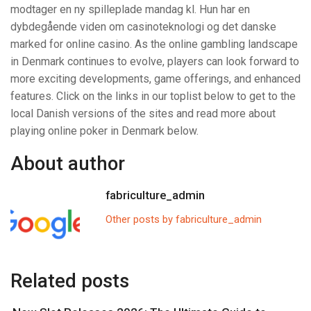
modtager en ny spilleplade mandag kl. Hun har en
dybdegående viden om casinoteknologi og det danske
marked for online casino. As the online gambling landscape
in Denmark continues to evolve, players can look forward to
more exciting developments, game offerings, and enhanced
features. Click on the links in our toplist below to get to the
local Danish versions of the sites and read more about
playing online poker in Denmark below.
About author
fabriculture_admin
Other posts by fabriculture_admin
Related posts