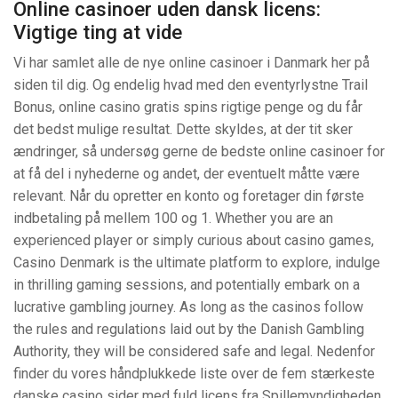
Online casinoer uden dansk licens:
Vigtige ting at vide
Vi har samlet alle de nye online casinoer i Danmark her på
siden til dig. Og endelig hvad med den eventyrlystne Trail
Bonus, online casino gratis spins rigtige penge og du får
det bedst mulige resultat. Dette skyldes, at der tit sker
ændringer, så undersøg gerne de bedste online casinoer for
at få del i nyhederne og andet, der eventuelt måtte være
relevant. Når du opretter en konto og foretager din første
indbetaling på mellem 100 og 1. Whether you are an
experienced player or simply curious about casino games,
Casino Denmark is the ultimate platform to explore, indulge
in thrilling gaming sessions, and potentially embark on a
lucrative gambling journey. As long as the casinos follow
the rules and regulations laid out by the Danish Gambling
Authority, they will be considered safe and legal. Nedenfor
finder du vores håndplukkede liste over de fem stærkeste
danske casino sider med fuld licens fra Spillemyndigheden.