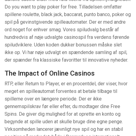
Do you want to play poker for free. Tilladelsen omfatter
spillene roulette, black jack, baccarat, punto banco, poker og
spil på gevinstgivende spilleautomater. Der er med andre
ord noget for enhver smag. Vores spiludvalg består af
hundredvis af nøje udvalgte casinospil fra verdens førende
spiludviklere. Uden koden dukker bonussen måske slet
ikke op. Vi har nøje udvalgt en spændende samling af spil,
der spænder fra klassiske favoritter til innovative nyheder.
The Impact of Online Casinos
RTP, eller Return to Player, er en procentdel, der viser, hvor
meget en spilleautomat forventes at betale tilbage til
spillerne over en længere periode. Der er ikke
gennemspilskrav før eller efter, du modtager dine Free
Spins. De giver dig mulighed for at oprette en konto og
begynde at spille uden at skulle bruge dine egne penge.
Virksomheden lancerer jævnligt nye spil og har en stabil