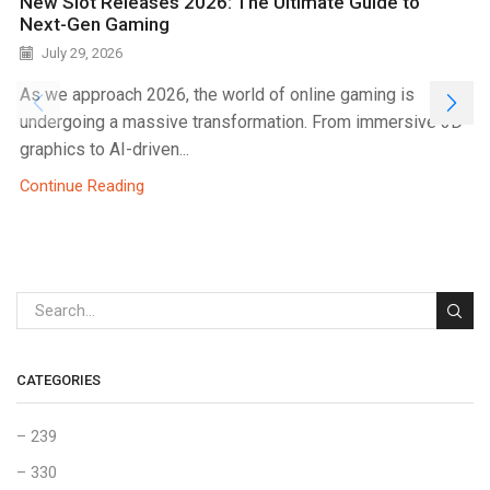
New Slot Releases 2026: The Ultimate Guide to
Next-Gen Gaming
July 29, 2026
As we approach 2026, the world of online gaming is
undergoing a massive transformation. From immersive 3D
graphics to AI-driven...
Continue Reading
CATEGORIES
– 239
– 330