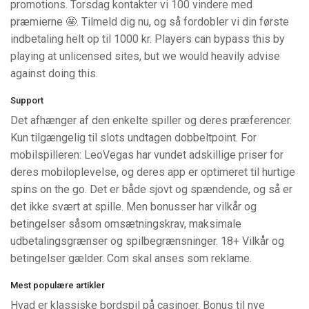
promotions. Torsdag kontakter vi 100 vindere med
præmierne 🤩. Tilmeld dig nu, og så fordobler vi din første
indbetaling helt op til 1000 kr. Players can bypass this by
playing at unlicensed sites, but we would heavily advise
against doing this.
Support
Det afhænger af den enkelte spiller og deres præferencer.
Kun tilgængelig til slots undtagen dobbeltpoint. For
mobilspilleren: LeoVegas har vundet adskillige priser for
deres mobiloplevelse, og deres app er optimeret til hurtige
spins on the go. Det er både sjovt og spændende, og så er
det ikke svært at spille. Men bonusser har vilkår og
betingelser såsom omsætningskrav, maksimale
udbetalingsgrænser og spilbegrænsninger. 18+ Vilkår og
betingelser gælder. Com skal anses som reklame.
Mest populære artikler
Hvad er klassiske bordspil på casinoer. Bonus til nye