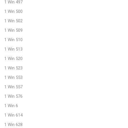
1 Win 497
1 Win 500
1 Win 502
1 Win 509
1 Win 510
1 Win 513
1 Win 520
1 Win 523
1 Win 553
1 Win 557
1 Win 576
1 Win 6
1 Win 614
1 Win 628