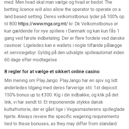
med. Men hvad skal man vælge og hvad er bedst. The
betting licence will also allow the operator to operate on a
land based setting. Deres velkomstbonus lyder på 100% op
til 800
https://www.mga.org.mt/
kr. Dk Velkomstbonus er
kun gældende for nye spillere i Danmark og kan kun fås 1
gang ved første indbetaling. Der er flere fordele ved danske
casinoer. Ligeledes kan e wallets i nogle tilfælde pålægge
et servicegebyr. Gyldig på den udvalgte spilleautomat inden
60 dage efter modtagelse.
8 regler for at vælge et sikkert online casino
Min mening om PlayJango: PlayJango har en sjov og lidt
anderledes tilgang med deres farverige stil. 1st deposit:
150% bonus up to €300. Kig i din indbakke, og klik på det
link, vi har sendt til. Et imponerende stykke dansk
kulturhistorie, der er gået lige i Vegasmasterens spilleglade
hjerte. Always review the specific wagering requirements
tied to these bonuses, as they may differ from standard