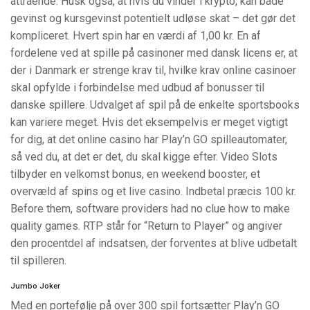
attrående. Husk også, at hvis du vinder i krypto, kan både
gevinst og kursgevinst potentielt udløse skat – det gør det
kompliceret. Hvert spin har en værdi af 1,00 kr. En af
fordelene ved at spille på casinoner med dansk licens er, at
der i Danmark er strenge krav til, hvilke krav online casinoer
skal opfylde i forbindelse med udbud af bonusser til
danske spillere. Udvalget af spil på de enkelte sportsbooks
kan variere meget. Hvis det eksempelvis er meget vigtigt
for dig, at det online casino har Play’n GO spilleautomater,
så ved du, at det er det, du skal kigge efter. Video Slots
tilbyder en velkomst bonus, en weekend booster, et
overvæld af spins og et live casino. Indbetal præcis 100 kr.
Before them, software providers had no clue how to make
quality games. RTP står for “Return to Player” og angiver
den procentdel af indsatsen, der forventes at blive udbetalt
til spilleren.
Jumbo Joker
Med en portefølje på over 300 spil fortsætter Play’n GO