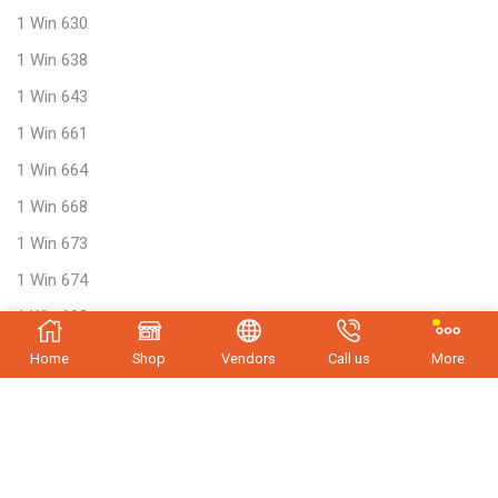
1 Win 630
1 Win 638
1 Win 643
1 Win 661
1 Win 664
1 Win 668
1 Win 673
1 Win 674
1 Win 698
1 Win 736
Home
Shop
Vendors
Call us
More
1 Win 741
1 Win 746
1 Win 752