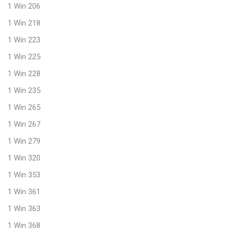
1 Win 206
1 Win 218
1 Win 223
1 Win 225
1 Win 228
1 Win 235
1 Win 265
1 Win 267
1 Win 279
1 Win 320
1 Win 353
1 Win 361
1 Win 363
1 Win 368