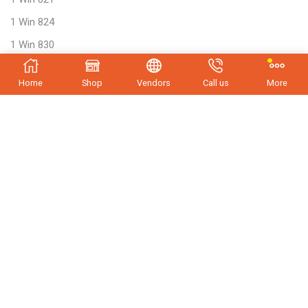
1 Win 824
1 Win 830
1 Win 847
Home
Shop
Vendors
Call us
More
1 Win 855
1 Win 883
1 Win 884
1 Win 901
1 Win 904
1 Win 911
1 Win 932
1 Win 940
1 Win 955
1 Win 965