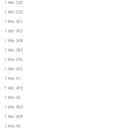
1 Win 320
1 Win 353
1 Win 361
1 Win 363
1 Win 368
1 Win 385
1 Win 392
1 Win 395
1 Win 41
1 Win 419
1 Win 42
1 Win 435
1 Win 439
1 Win 46