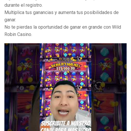
durante el registro.
Multiplica tus ganancias y aumenta tus posibilidades de
ganar.
No te pierdas la oportunidad de ganar en grande con Wild
Robin Casino.