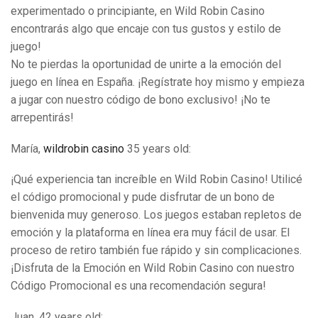
experimentado o principiante, en Wild Robin Casino
encontrarás algo que encaje con tus gustos y estilo de
juego!
No te pierdas la oportunidad de unirte a la emoción del
juego en línea en España. ¡Regístrate hoy mismo y empieza
a jugar con nuestro código de bono exclusivo! ¡No te
arrepentirás!
María,
wildrobin casino
35 years old:
¡Qué experiencia tan increíble en Wild Robin Casino! Utilicé
el código promocional y pude disfrutar de un bono de
bienvenida muy generoso. Los juegos estaban repletos de
emoción y la plataforma en línea era muy fácil de usar. El
proceso de retiro también fue rápido y sin complicaciones.
¡Disfruta de la Emoción en Wild Robin Casino con nuestro
Código Promocional es una recomendación segura!
Juan, 42 years old: