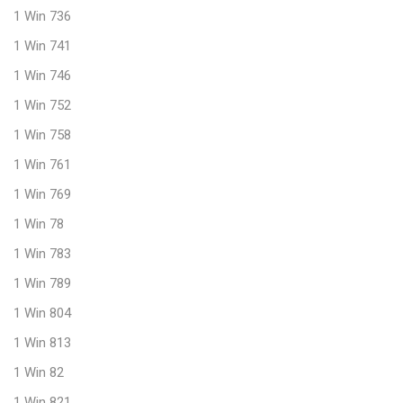
1 Win 736
1 Win 741
1 Win 746
1 Win 752
1 Win 758
1 Win 761
1 Win 769
1 Win 78
1 Win 783
1 Win 789
1 Win 804
1 Win 813
1 Win 82
1 Win 821