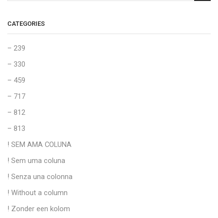
CATEGORIES
– 239
– 330
– 459
– 717
– 812
– 813
! SEM AMA COLUNA
! Sem uma coluna
! Senza una colonna
! Without a column
! Zonder een kolom