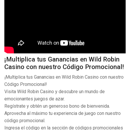
¡Multiplica tus Ganancias en Wild Robin
Casino con nuestro Código Promocional!
¡Multiplica tus Ganancias en Wild Robin Casino con nuestro
Código Promocional!
Visita Wild Robin Casino y descubre un mundo de
emocionantes juegos de azar.
Regístrate y obtén un generoso bono de bienvenida.
Aprovecha al máximo tu experiencia de juego con nuestro
código promocional.
Ingresa el código en la sección de códigos promocionales