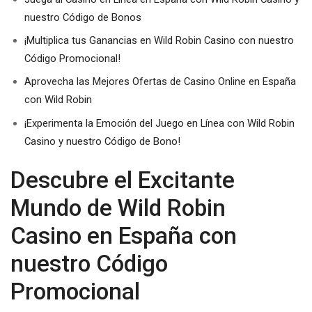
nuestro Código de Bonos
¡Multiplica tus Ganancias en Wild Robin Casino con nuestro
Código Promocional!
Aprovecha las Mejores Ofertas de Casino Online en España
con Wild Robin
¡Experimenta la Emoción del Juego en Línea con Wild Robin
Casino y nuestro Código de Bono!
Descubre el Excitante
Mundo de Wild Robin
Casino en España con
nuestro Código
Promocional