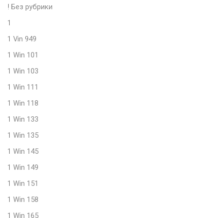
! Без рубрики
1
1 Vin 949
1 Win 101
1 Win 103
1 Win 111
1 Win 118
1 Win 133
1 Win 135
1 Win 145
1 Win 149
1 Win 151
1 Win 158
1 Win 165