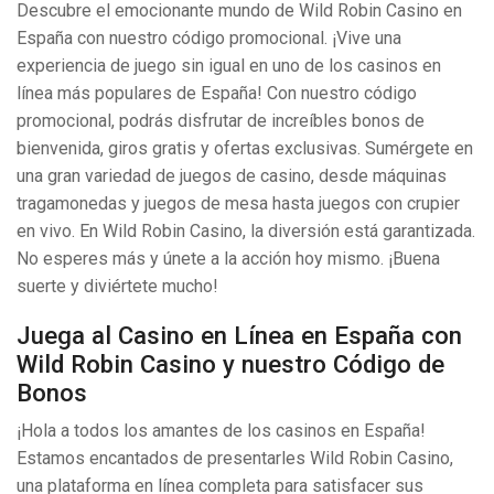
Descubre el emocionante mundo de Wild Robin Casino en
España con nuestro código promocional. ¡Vive una
experiencia de juego sin igual en uno de los casinos en
línea más populares de España! Con nuestro código
promocional, podrás disfrutar de increíbles bonos de
bienvenida, giros gratis y ofertas exclusivas. Sumérgete en
una gran variedad de juegos de casino, desde máquinas
tragamonedas y juegos de mesa hasta juegos con crupier
en vivo. En Wild Robin Casino, la diversión está garantizada.
No esperes más y únete a la acción hoy mismo. ¡Buena
suerte y diviértete mucho!
Juega al Casino en Línea en España con
Wild Robin Casino y nuestro Código de
Bonos
¡Hola a todos los amantes de los casinos en España!
Estamos encantados de presentarles Wild Robin Casino,
una plataforma en línea completa para satisfacer sus