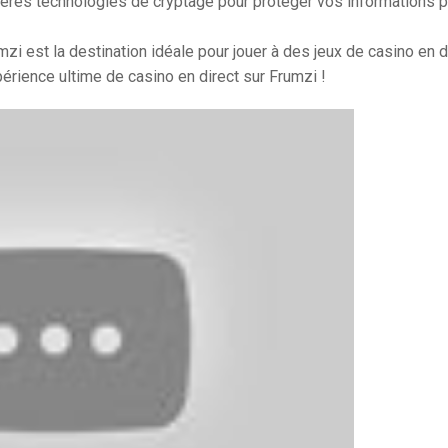
rnières technologies de cryptage pour protéger vos informations 
i est la destination idéale pour jouer à des jeux de casino en di
érience ultime de casino en direct sur Frumzi !