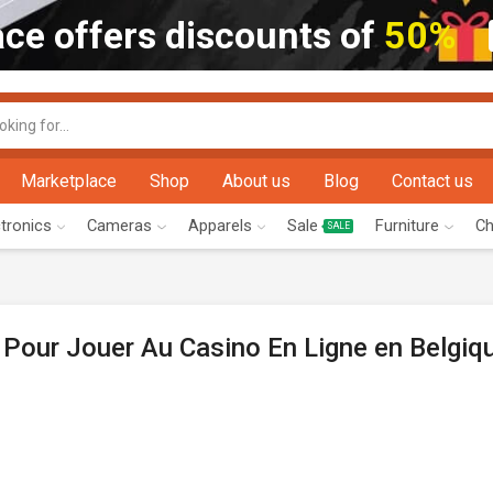
ce offers discounts of
50%
Marketplace
Shop
About us
Blog
Contact us
ctronics
Cameras
Apparels
Sale
Furniture
Ch
SALE
 Pour Jouer Au Casino En Ligne en Belgiq