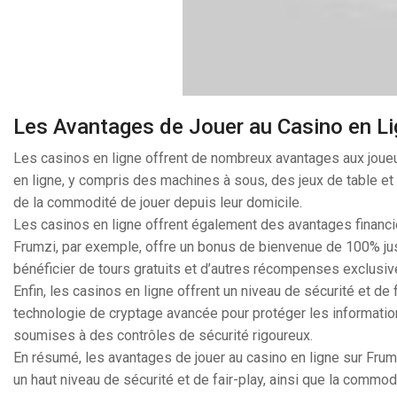
Les Avantages de Jouer au Casino en Li
Les casinos en ligne offrent de nombreux avantages aux joueu
en ligne, y compris des machines à sous, des jeux de table et 
de la commodité de jouer depuis leur domicile.
Les casinos en ligne offrent également des avantages financi
Frumzi, par exemple, offre un bonus de bienvenue de 100% jus
bénéficier de tours gratuits et d’autres récompenses exclusiv
Enfin, les casinos en ligne offrent un niveau de sécurité et de 
technologie de cryptage avancée pour protéger les information
soumises à des contrôles de sécurité rigoureux.
En résumé, les avantages de jouer au casino en ligne sur Frumz
un haut niveau de sécurité et de fair-play, ainsi que la commo