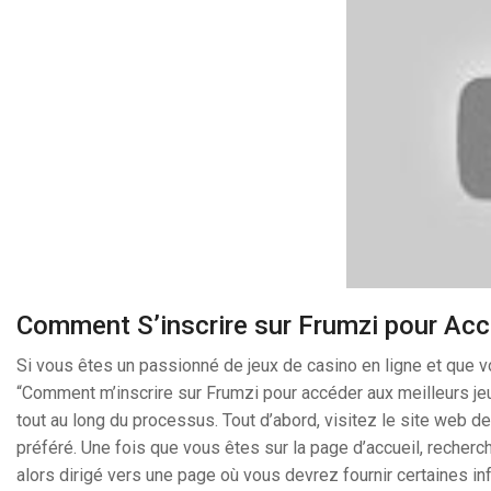
Comment S’inscrire sur Frumzi pour Acc
Si vous êtes un passionné de jeux de casino en ligne et que
“Comment m’inscrire sur Frumzi pour accéder aux meilleurs je
tout au long du processus. Tout d’abord, visitez le site web 
préféré. Une fois que vous êtes sur la page d’accueil, recherc
alors dirigé vers une page où vous devrez fournir certaines i