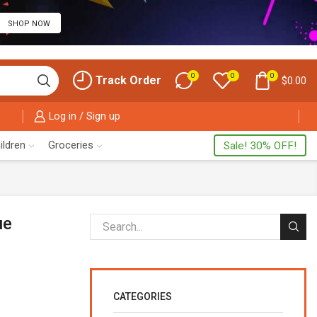
SHOP NOW
0
0
0
Track Order
$
0.00
Log in / Sign up
ildren
Groceries
Sale! 30% OFF!
ue
CATEGORIES