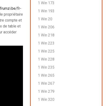
1 Win 173
frumzi.be/fr-
1 Win 193
e propriétaire
1 Win 20
tre compte et
x de table et
1 Win 206
our accéder
1 Win 218
1 Win 223
1 Win 225
1 Win 228
1 Win 235
1 Win 265
1 Win 267
1 Win 279
1 Win 320