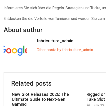
Informieren Sie sich über die Regeln, Strategien und Tricks, 
Entdecken Sie die Vorteile von Turnieren und werden Sie zum
About author
fabriculture_admin
Other posts by fabriculture_admin
Related posts
New Slot Releases 2026: The
Rigged or
Ultimate Guide to Next-Gen
Fake Slot
Gaming
July 13,