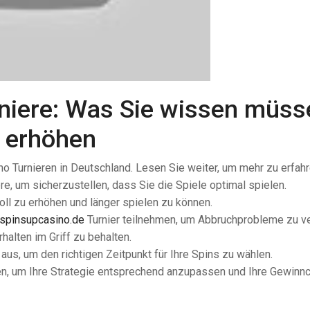
niere: Was Sie wissen müss
 erhöhen
 Turnieren in Deutschland. Lesen Sie weiter, um mehr zu erfahr
e, um sicherzustellen, dass Sie die Spiele optimal spielen.
ll zu erhöhen und länger spielen zu können.
spinsupcasino.de
Turnier teilnehmen, um Abbruchprobleme zu v
rhalten im Griff zu behalten.
aus, um den richtigen Zeitpunkt für Ihre Spins zu wählen.
nten, um Ihre Strategie entsprechend anzupassen und Ihre Gewinn