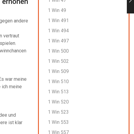
1 Win 47
n erhöhen
1 Win 49
1 Win 491
, gegen andere
1 Win 494
n vertraut
1 Win 497
spielen.
Gewinnchancen
1 Win 500
1 Win 502
1 Win 509
 Es war meine
1 Win 510
e ich meine
1 Win 513
1 Win 520
1 Win 523
Idee und
1 Win 553
re ist klar
1 Win 557