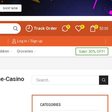
SHOP NOW
0
0
0
Track Order
$
0.00
Log in / Sign up
ildren
Groceries
Sale! 30% OFF!
ne-Casino
CATEGORIES