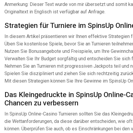
Anmerkung: Dieser Text wurde von mir übersetzt und somit kan
Originaltext in Englisch ist verfügbar auf Anfrage.
Strategien für Turniere im SpinsUp Onli
In diesem Artikel präsentieren wir Ihnen effektive Strategien 
Üben Sie kostenlose Spiele, bevor Sie an Turnieren teilnehme
Nutzen Sie Bonusangebote und Freispiele, um Ihre Gewinncha
Verwalten Sie Ihr Budget sorgfältig und entscheiden Sie sich f
Nehmen Sie an Turnieren mit progressiven Jackpots teil und nu
Spielen Sie diszipliniert und ziehen Sie sich rechtzeitig zurüc
Mit diesen Strategien können Sie Ihre Gewinne im SpinsUp On
Das Kleingedruckte in SpinsUp Online-Ca
Chancen zu verbessern
In SpinsUp Online-Casino Turnieren sollten Sie das Kleingedr
die Wettanforderungen, da diese darüber entscheiden, wie of
können. Überprüfen Sie auch, ob es Einschränkungen bei den v