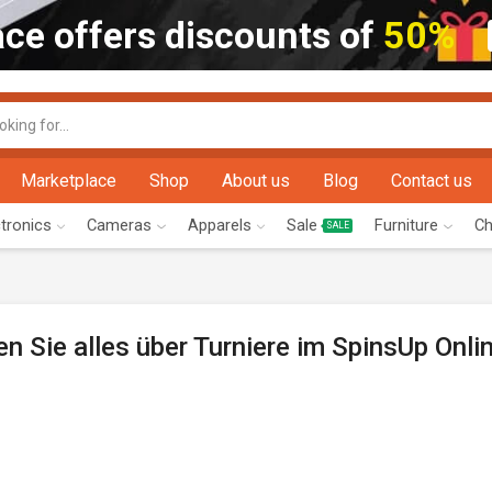
ce offers discounts of
50%
Marketplace
Shop
About us
Blog
Contact us
ctronics
Cameras
Apparels
Sale
Furniture
Ch
SALE
n Sie alles über Turniere im SpinsUp Onli