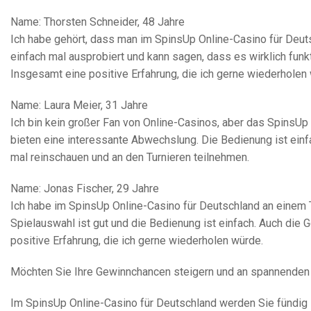
Name: Thorsten Schneider, 48 Jahre
Ich habe gehört, dass man im SpinsUp Online-Casino für Deut
einfach mal ausprobiert und kann sagen, dass es wirklich funkt
Insgesamt eine positive Erfahrung, die ich gerne wiederholen
Name: Laura Meier, 31 Jahre
Ich bin kein großer Fan von Online-Casinos, aber das SpinsUp 
bieten eine interessante Abwechslung. Die Bedienung ist ein
mal reinschauen und an den Turnieren teilnehmen.
Name: Jonas Fischer, 29 Jahre
Ich habe im SpinsUp Online-Casino für Deutschland an einem T
Spielauswahl ist gut und die Bedienung ist einfach. Auch die
positive Erfahrung, die ich gerne wiederholen würde.
Möchten Sie Ihre Gewinnchancen steigern und an spannenden 
Im SpinsUp Online-Casino für Deutschland werden Sie fündig –