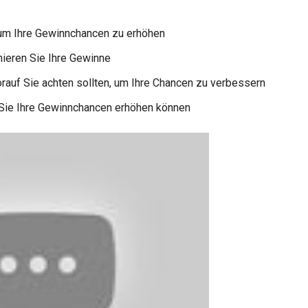
um Ihre Gewinnchancen zu erhöhen
mieren Sie Ihre Gewinne
rauf Sie achten sollten, um Ihre Chancen zu verbessern
e Sie Ihre Gewinnchancen erhöhen können