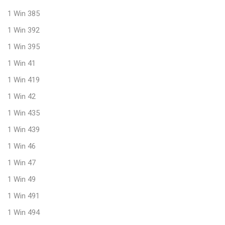
1 Win 385
1 Win 392
1 Win 395
1 Win 41
1 Win 419
1 Win 42
1 Win 435
1 Win 439
1 Win 46
1 Win 47
1 Win 49
1 Win 491
1 Win 494