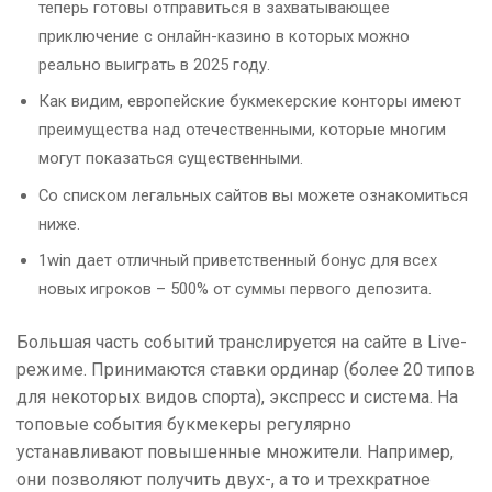
теперь готовы отправиться в захватывающее
приключение с онлайн-казино в которых можно
реально выиграть в 2025 году.
Как видим, европейские букмекерские конторы имеют
преимущества над отечественными, которые многим
могут показаться существенными.
Со списком легальных сайтов вы можете ознакомиться
ниже.
1win дает отличный приветственный бонус для всех
новых игроков – 500% от суммы первого депозита.
Большая часть событий транслируется на сайте в Live-
режиме. Принимаются ставки ординар (более 20 типов
для некоторых видов спорта), экспресс и система. На
топовые события букмекеры регулярно
устанавливают повышенные множители. Например,
они позволяют получить двух-, а то и трехкратное