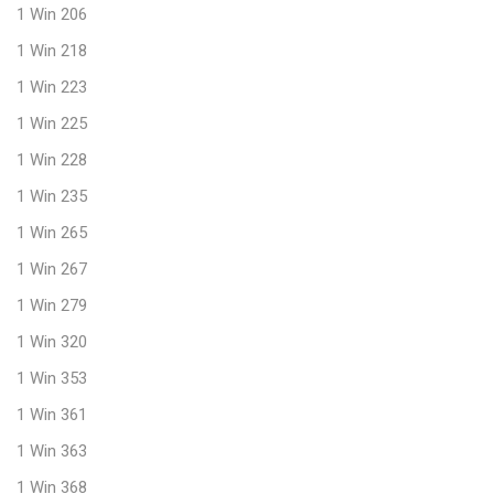
1 Win 206
1 Win 218
1 Win 223
1 Win 225
1 Win 228
1 Win 235
1 Win 265
1 Win 267
1 Win 279
1 Win 320
1 Win 353
1 Win 361
1 Win 363
1 Win 368