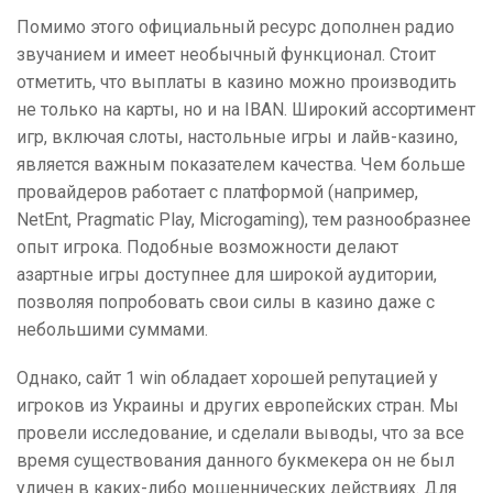
Помимо этого официальный ресурс дополнен радио
звучанием и имеет необычный функционал. Стоит
отметить, что выплаты в казино можно производить
не только на карты, но и на IBAN. Широкий ассортимент
игр, включая слоты, настольные игры и лайв-казино,
является важным показателем качества. Чем больше
провайдеров работает с платформой (например,
NetEnt, Pragmatic Play, Microgaming), тем разнообразнее
опыт игрока. Подобные возможности делают
азартные игры доступнее для широкой аудитории,
позволяя попробовать свои силы в казино даже с
небольшими суммами.
Однако, сайт 1 win обладает хорошей репутацией у
игроков из Украины и других европейских стран. Мы
провели исследование, и сделали выводы, что за все
время существования данного букмекера он не был
уличен в каких-либо мошеннических действиях. Для