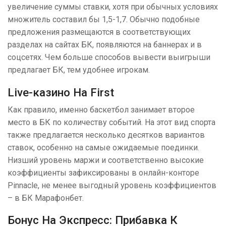
увеличение суммы ставки, хотя при обычных условиях
множитель составил бы 1,5-1,7. Обычно подобные
предложения размещаются в соответствующих
разделах на сайтах БК, появляются на баннерах и в
соцсетях. Чем больше способов вывести выигрыши
предлагает БК, тем удобнее игрокам.
Live-казино На First
Как правило, именно баскетбол занимает второе
место в БК по количеству событий. На этот вид спорта
также предлагается несколько десятков вариантов
ставок, особенно на самые ожидаемые поединки.
Низший уровень маржи и соответственно высокие
коэффициенты зафиксированы в онлайн-конторе
Pinnacle, не менее выгодный уровень коэффициентов
– в БК Марафонбет.
Бонус На Экспресс: Прибавка К