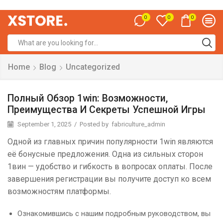
0
0
0
Home
Blog
Uncategorized
Полный Обзор 1win: Возможности,
Преимущества И Секреты Успешной Игры
September 1, 2025
/
Posted by
fabriculture_admin
Одной из главных причин популярности 1win являются
её бонусные предложения. Одна из сильных сторон
1вин — удобство и гибкость в вопросах оплаты. После
завершения регистрации вы получите доступ ко всем
возможностям платформы.
Ознакомившись с нашим подробным руководством, вы