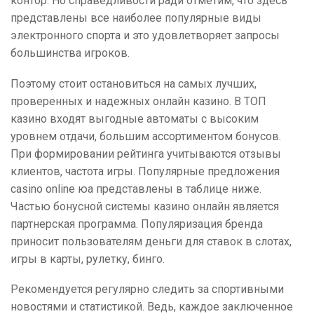
контор. Но справедливости ради отметим, что здесь
представлены все наиболее популярные виды
электронного спорта и это удовлетворяет запросы
большинства игроков.
Поэтому стоит остановиться на самых лучших,
проверенных и надежных онлайн казино. В ТОП
казино входят выгодные автоматы с высоким
уровнем отдачи, большим ассортиментом бонусов.
При формировании рейтинга учитываются отзывы
клиентов, частота игры. Популярные предложения
casino online юа представлены в таблице ниже.
Частью бонусной системы казино онлайн является
партнерская программа. Популяризация бренда
приносит пользователям деньги для ставок в слотах,
игры в карты, рулетку, бинго.
Рекомендуется регулярно следить за спортивными
новостями и статистикой. Ведь, каждое заключенное