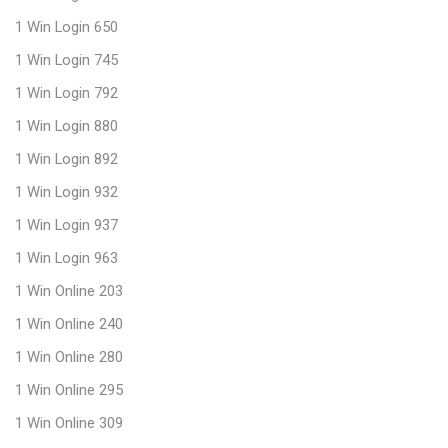
1 Win Login 650
1 Win Login 745
1 Win Login 792
1 Win Login 880
1 Win Login 892
1 Win Login 932
1 Win Login 937
1 Win Login 963
1 Win Online 203
1 Win Online 240
1 Win Online 280
1 Win Online 295
1 Win Online 309