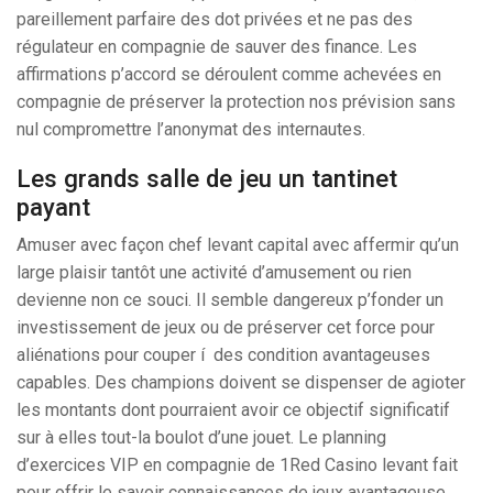
pareillement parfaire des dot privées et ne pas des
régulateur en compagnie de sauver des finance. Les
affirmations p’accord se déroulent comme achevées en
compagnie de préserver la protection nos prévision sans
nul compromettre l’anonymat des internautes.
Les grands salle de jeu un tantinet
payant
Amuser avec façon chef levant capital avec affermir qu’un
large plaisir tantôt une activité d’amusement ou rien
devienne non ce souci. Il semble dangereux p’fonder un
investissement de jeux ou de préserver cet force pour
aliénations pour couper í des condition avantageuses
capables. Des champions doivent se dispenser de agioter
les montants dont pourraient avoir ce objectif significatif
sur à elles tout-la boulot d’une jouet. Le planning
d’exercices VIP en compagnie de 1Red Casino levant fait
pour offrir le savoir connaissances de jeux avantageuse