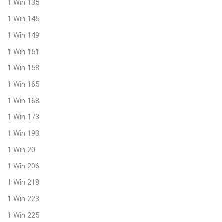
1 Win 135
1 Win 145
1 Win 149
1 Win 151
1 Win 158
1 Win 165
1 Win 168
1 Win 173
1 Win 193
1 Win 20
1 Win 206
1 Win 218
1 Win 223
1 Win 225