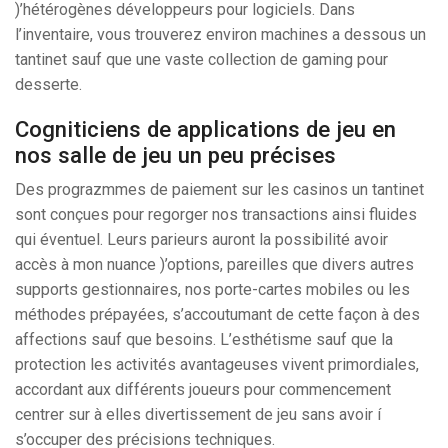
)’hétérogènes développeurs pour logiciels. Dans
l’inventaire, vous trouverez environ machines a dessous un
tantinet sauf que une vaste collection de gaming pour
desserte.
Cogniticiens de applications de jeu en
nos salle de jeu un peu précises
Des prograzmmes de paiement sur les casinos un tantinet
sont conçues pour regorger nos transactions ainsi fluides
qui éventuel. Leurs parieurs auront la possibilité avoir
accès à mon nuance )’options, pareilles que divers autres
supports gestionnaires, nos porte-cartes mobiles ou les
méthodes prépayées, s’accoutumant de cette façon à des
affections sauf que besoins. L’esthétisme sauf que la
protection les activités avantageuses vivent primordiales,
accordant aux différents joueurs pour commencement
centrer sur à elles divertissement de jeu sans avoir í
s’occuper des précisions techniques.