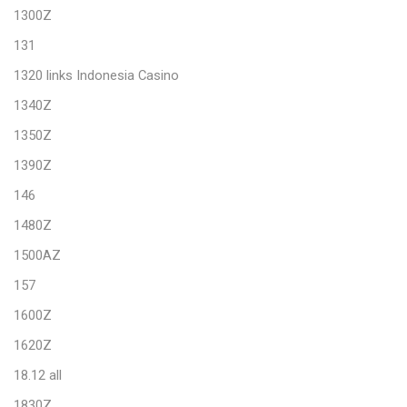
1300Z
131
1320 links Indonesia Casino
1340Z
1350Z
1390Z
146
1480Z
1500AZ
157
1600Z
1620Z
18.12 all
1830Z