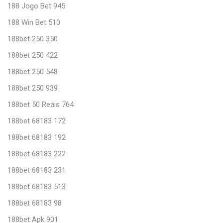
188 Jogo Bet 945
188 Win Bet 510
188bet 250 350
188bet 250 422
188bet 250 548
188bet 250 939
188bet 50 Reais 764
188bet 68183 172
188bet 68183 192
188bet 68183 222
188bet 68183 231
188bet 68183 513
188bet 68183 98
188bet Apk 901