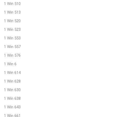
1 Win 510
1 Win 513
1 Win 520
1 Win 523
1 Win 553
1 Win 557
1 Win 576
1 Win 6
1 Win 614
1 Win 628
1 Win 630
1 Win 638
1 Win 643
1 Win 661