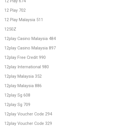
12 Play 674
12 Play 702
12 Play Malaysia 511
1250Z
12play Casino Malaysia 484
12play Casino Malaysia 897
12play Free Credit 990
12play International 980
12play Malaysia 352
12play Malaysia 886
12play Sg 608
12play Sg 709
12play Voucher Code 294
12play Voucher Code 329