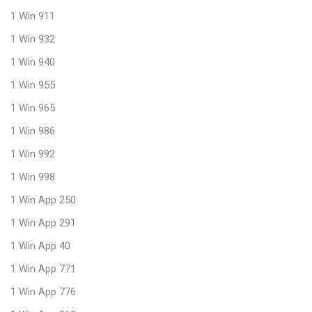
1 Win 911
1 Win 932
1 Win 940
1 Win 955
1 Win 965
1 Win 986
1 Win 992
1 Win 998
1 Win App 250
1 Win App 291
1 Win App 40
1 Win App 771
1 Win App 776