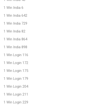
1 Win India 6
1 Win India 642
1 Win India 729
1 Win India 82
1 Win India 864
1 Win India 898
1 Win Login 116
1 Win Login 172
1 Win Login 175
1 Win Login 179
1 Win Login 204
1 Win Login 211
1 Win Login 229