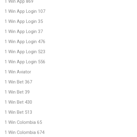
1 Win App 869
1 Win App Login 107
1 Win App Login 35
1 Win App Login 37
1 Win App Login 476
1 Win App Login 523
1 Win App Login 556
1 Win Aviator
1 Win Bet 367
1 Win Bet 39
1 Win Bet 430
1 Win Bet 513
1 Win Colombia 65
1 Win Colombia 674