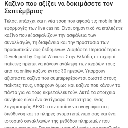
Καζίνο που αξίζει να δοκιμάσετε τον
Σεπτέμβριος
Τέλος, υπάρχει και η νέα τάση που αφορά τις mobile first
εφαρμογές των live casino. Είναι σημαντικό να επιλέξετε
καζίνο που εξασφαλίζουν την ασφάλεια των
συναλλαγών, τη διαφάνεια και την προστασία των
προσωπικών σας δεδομένων. Διαβάστε Περισσότερα ».
Developed by Digital Winners. Στην Ελλάδα, οι τυχεροί
παίκτες πρέπει να κάνουν ανάληψη των κερδών τους
από τα online καζίνο εντός 30 ημερών. Υπάρχουν
αξιόπιστα καζίνο που συμπεριφέρονται σωστά στους
παίκτες τους, υπάρχουν όμως και καζίνο που κάνουν τα
πάντα για να τους εκμεταλλευτούν. Αυτά τα στοιχεία
συνήθως είναι ένα αντίγραφο ταυτότητας, ένας
λογαριασμός ΔΕΚΟ στον οποίον να αναγράφεται η
διεύθυνση και το πλήρες ονοματεπώνυμό σας και ένα
ιστορικό συναλλαγών της μεθόδου πληρωμών που