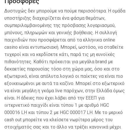
Προσφορές
Δυστυχώς δεν μπορούμε να πούμε περισσότερα. Η ομάδα
υποστήριξης διαχειρίζεται ένα φάσμα θεμάτων,
συμπεριλαμβανομένης της πρόσβασης λογαριασμού,
μπόνους, πληρωμών και γενικής βοήθειας. Η συλλογή
παιχνιδιών που προσφέρεται από τα ελληνικα online
casino είναι εντυπωσιακή. Μπορεί, ωστόσο, να σταθείτε
τυχεροί και να κερδίσετε κάτι, παρά τις μη ευνοϊκές
πιθανότητες. Καθότι πρόκειται για μεγάλα brand με
δεκαετίες παρουσίας τόσο στη χώρα μας, όσο και στο
εξωτερικό, είναι απόλυτα λογικό οι παίκτες να είναι πιο
εξοικειωμένοι με αυτά τα καζίνο. Μπορεί στο εξωτερικό
να είναι μεγάλη η γκάμα live παρόχων, στην Ελλάδα όμως
είναι. Η άδειες που έχει λάβει από την ΕΕΕΠ για
ιντερνετικό παιχνίδι είναι τύπου 1 με αριθμό HGC
000016 LH και τύπου 2 με HGC 000017 LH. Με το μερικό
cash out μπορείτε να κλείσετε νωρίτερα μέρος του
στοιχήματός σας και το άλλο να τρέξει κανονικά μέχρι