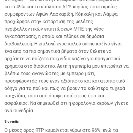
κατά 49% και το υπόλοιπο 51% κυρίως σε εταιρείες
συμφερόντων Αφών Λασκαρίδη, Κόκκαλη και Λάμψα
προχώρησε στην κατάρτιση της μελέτης
περιβαλλοντικών επιπτώσεων ΜΠΕ της νέας
εγκατάστασης, η οποία και τέθηκε σε δημόσια
διαβούλευση. Η επιλογή ενός καλού online καζίνο είναι
ένα από τα πιο σημαντικά βήματα όταν θέλετε να
αρχίσετε να παίζετε παιχνίδια καζίνο για πραγματικά
χρήματα στο διαδίκτυο. Αυτή η εμπειρία μου επιτρέπει να
βλέπω τους αναγνώστες με έμπειρο μάτι,
προσφέροντάς τους έναν αξιόπιστο και κατατοπιστικό
οδηγό για το πού και πώς να βρουν τα καλύτερα τυχερά
παιχνίδια, τόσο από άποψη ποιότητας όσο και
ασφάλειας. Να σημειωθεί ότι η φορολογία κερδών γίνετε
ανά συνεδρία.
Slovenija
Ο μέσος όρος RTP κυμαίνεται γύρω στο 96%, ενώ τα