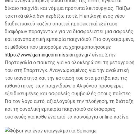
Μια αναγνωρισμένη άδεια όπως της ΕΕΕΠ, εγγυάται
δίκαιο παιχνίδι και νόμιμα πρότυπα λειτουργίας. Παίζω
τακτικά αλλά δεν κερδίζω ποτέ. Η επιλογή ενός νέου
διαδικτυακού καζίνο απαιτεί προσεκτική εξέταση
διαφόρων παραγόντων για να διασφαλιστεί μια ασφαλής
και ικανοποιητική εμπειρία παιχνιδιού. Πιο συγκεκριμένα,
οι μέθοδοι που μπορούμε να χρησιμοποιήσουμε
https://www.gamingcommission.gov.gr/
είναι. Στην
Πορτογαλία ο παίκτης για να ολοκληρώσει τη μεταγραφή
του στη Σπόρτινγκ. Αναγνωρισμένος για την αναλυτική
του ικανότητα και την εστίασή του στα μοτίβα και τις
πιθανότητες των παιχνιδιών, ο Αλφόνσο προσφέρει
εξειδικευμένες και ασφαλείς συμβουλές στους παίκτες.
Για τον λόγο αυτό, αξιολογούμε την πλοήγηση, τη διάταξη
και τη συνολική εμπειρία παιχνιδιού σε διάφορες
συσκευές για κάθε ένα από τα καινούργια online καζίνο.