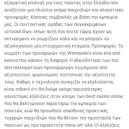
εξαιρετική επιλογή για τους παίκτες στην Ελλάδα που
αναζητούν μια πλούσια γκάμα παιχνιδιών και ελκυστικές
προσφορές. Κάποιες συμβουλές με βάση την εμπειρία
μας. Οι συντακτικές ομάδες των συγκεκριμένων
ιστοσελίδων, όπως αυτή που είστε τώρα, έχουν ως
αντικείμενο να γνωρίζουν καλά και να μπορούν να
αξιολογήσουν μία στοιχηματική εταιρεία. Προσφορές: Το
κομμάτι των προσφορών της Winmasters είναι ένα από
εκείνα που κάνουν τη διαφορά. Η αδειοδότηση των πιο
αποτελεσματικών προσαρμογών λογισμικού από
αξιόπιστους οργανισμούς πιστοποιεί την αξιοπιστία
τους. Καθώς η τεχνολογία συνεχίζει να εξελίσσεται,
είναι πιθανό ότι θα δούμε ακόμη περισσότερες
καινοτόμες εξελίξεις στον κόσμο των best casino online
που θα βελτιώσουν περαιτέρω την εμπειρία των
παικτών, ενώ θα προωθούν υπεύθυνες πρακτικές
τυχερών παιχνιδιών που θα θέτουν την προστασία των
παικτών ως προτεραιότητα πάνω απ’ όλα. Οι εξελίξεις