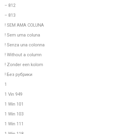
– 812
– 813
! SEM AMA COLUNA
! Sem uma coluna
! Senza una colonna
! Without a column
! Zonder een kolom
! Без рубрики
1
1 Vin 949
1 Win 101
1 Win 103
1 Win 111
1 Win 118