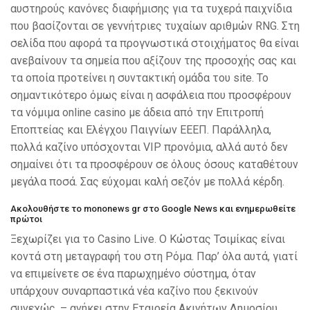
αυστηρούς κανόνες διαφήμισης για τα τυχερά παιχνίδια
που βασίζονται σε γεννήτριες τυχαίων αριθμών RNG. Στη
σελίδα που αφορά τα προγνωστικά στοιχήματος θα είναι
ανεβαίνουν τα σημεία που αξίζουν της προσοχής σας και
τα οποία προτείνει η συντακτική ομάδα του site. Το
σημαντικότερο όμως είναι η ασφάλεια που προσφέρουν
τα νόμιμα online casino με άδεια από την Επιτροπή
Εποπτείας και Ελέγχου Παιγνίων ΕΕΕΠ. Παράλληλα,
πολλά καζίνο υπόσχονται VIP προνόμια, αλλά αυτό δεν
σημαίνει ότι τα προσφέρουν σε όλους όσους καταθέτουν
μεγάλα ποσά. Σας εύχομαι καλή σεζόν με πολλά κέρδη.
Ακολουθήστε το mononews gr στο Google News και ενημερωθείτε
πρώτοι
Ξεχωρίζει για το Casino Live. Ο Κώστας Τσιμίκας είναι
κοντά στη μεταγραφή του στη Ρόμα. Παρ’ όλα αυτά, γιατί
να επιμείνετε σε ένα παρωχημένο σύστημα, όταν
υπάρχουν συναρπαστικά νέα καζίνο που ξεκινούν
συνεχώς. – ανήκει στην Εταιρεία Ακινήτων Δημοσίου