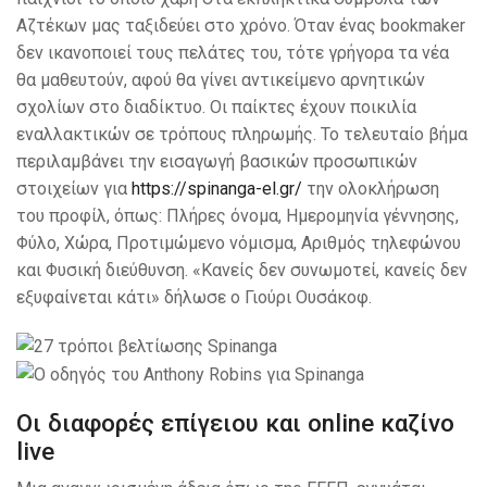
Αζτέκων μας ταξιδεύει στο χρόνο. Όταν ένας bookmaker
δεν ικανοποιεί τους πελάτες του, τότε γρήγορα τα νέα
θα μαθευτούν, αφού θα γίνει αντικείμενο αρνητικών
σχολίων στο διαδίκτυο. Οι παίκτες έχουν ποικιλία
εναλλακτικών σε τρόπους πληρωμής. Το τελευταίο βήμα
περιλαμβάνει την εισαγωγή βασικών προσωπικών
στοιχείων για
https://spinanga-el.gr/
την ολοκλήρωση
του προφίλ, όπως: Πλήρες όνομα, Ημερομηνία γέννησης,
Φύλο, Χώρα, Προτιμώμενο νόμισμα, Αριθμός τηλεφώνου
και Φυσική διεύθυνση. «Κανείς δεν συνωμοτεί, κανείς δεν
εξυφαίνεται κάτι» δήλωσε ο Γιούρι Ουσάκοφ.
Οι διαφορές επίγειου και online καζίνο
live