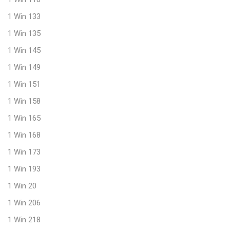
1 Win 133
1 Win 135
1 Win 145
1 Win 149
1 Win 151
1 Win 158
1 Win 165
1 Win 168
1 Win 173
1 Win 193
1 Win 20
1 Win 206
1 Win 218