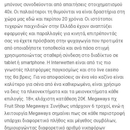
μπόνους συνοδεύονται από απαιτήσεις στοιχηματισμού
40x. Οι παλαιότεροι τη θυμούνται να είναι δραστήρια στη
χώρα μας εδώ και περίπου 20 χρόνια. Οι ιστότοποι
τυχερών παιχνιδιών στην Ελλάδα έχουν αναπτύξει
εφαρμογές και παραλλαγές για κινητά, επιτρέποντάς
σας να έχετε πρόσβαση στην ψυχαγωγία που προτιμάτε
από οποιαδήποτε τοποθεσία και ανά πάσα στιγμή
χρησιμοποιώντας σταθερή σύνδεση στο διαδίκτυο σε
tablet ή smartphone. Η Interwetten είναι από τις πιο
γνωστές πλατφόρμες παγκοσμίως και στο live casino
της θα βρεις. Για να αποφασίσεις αν ένα νέο καζίνο είναι
καλύτερο για σένα από ένα καθιερωμένο, είναι χρήσιμο
να δεις τα πλεονεκτήματα και τα μειονεκτήματα κάθε
επιλογής. 18+; ελάχιστη κατάθεση 20€. Megaways πχ
Fruit Shop Megaways: Συνήθως υπάρχουν 6 τροχοί, ενώ η
λειτουργία Megaways σημαίνει πως σε κάθε περιστροφή
υπάρχει διαφορετικό πλήθος και μέγεθος συμβόλων,
δημιουργώντας διαφορετικό αριθμό νικηφόρων