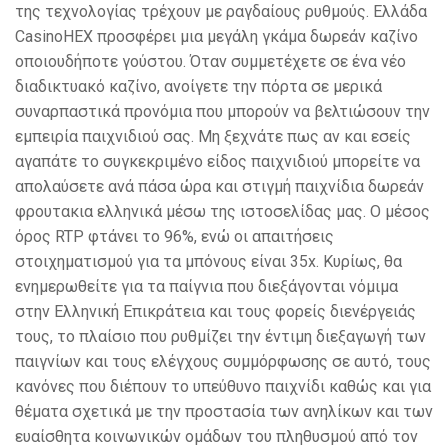
της τεχνολογίας τρέχουν με ραγδαίους ρυθμούς. Ελλάδα
CasinoHEX προσφέρει μια μεγάλη γκάμα δωρεάν καζίνο
οποιουδήποτε γούστου. Όταν συμμετέχετε σε ένα νέο
διαδικτυακό καζίνο, ανοίγετε την πόρτα σε μερικά
συναρπαστικά προνόμια που μπορούν να βελτιώσουν την
εμπειρία παιχνιδιού σας. Μη ξεχνάτε πως αν και εσείς
αγαπάτε το συγκεκριμένο είδος παιχνιδιού μπορείτε να
απολαύσετε ανά πάσα ώρα και στιγμή παιχνίδια δωρεάν
φρουτακια ελληνικά μέσω της ιστοσελίδας μας. Ο μέσος
όρος RTP φτάνει το 96%, ενώ οι απαιτήσεις
στοιχηματισμού για τα μπόνους είναι 35x. Κυρίως, θα
ενημερωθείτε για τα παίγνια που διεξάγονται νόμιμα
στην Ελληνική Επικράτεια και τους φορείς διενέργειάς
τους, το πλαίσιο που ρυθμίζει την έντιμη διεξαγωγή των
παιγνίων και τους ελέγχους συμμόρφωσης σε αυτό, τους
κανόνες που διέπουν το υπεύθυνο παιχνίδι καθώς και για
θέματα σχετικά με την προστασία των ανηλίκων και των
ευαίσθητα κοινωνικών ομάδων του πληθυσμού από τον