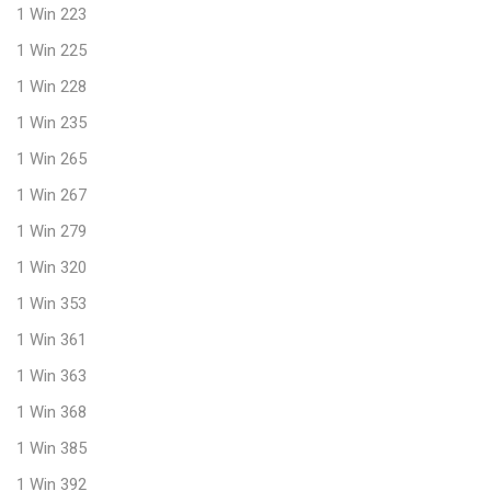
1 Win 223
1 Win 225
1 Win 228
1 Win 235
1 Win 265
1 Win 267
1 Win 279
1 Win 320
1 Win 353
1 Win 361
1 Win 363
1 Win 368
1 Win 385
1 Win 392