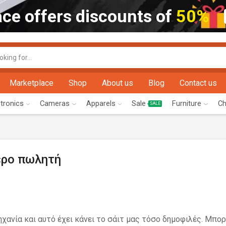
ce offers discounts of
50%
Marketplace
Shop
About us
Blog
Contact us
ctronics
Cameras
Apparels
Sale
Furniture
Ch
SALE
ερο πωλητή
ηχανία και αυτό έχει κάνει το σάιτ μας τόσο δημοφιλές. Μπορ