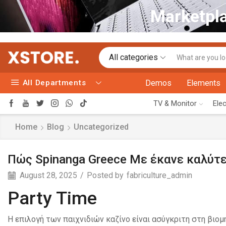
Marketpla
All categories
All Departments
Demos
Elements
TV & Monitor
Ele
Home
Blog
Uncategorized
Πώς Spinanga Greece Με έκανε καλύτ
August 28, 2025
/
Posted by
fabriculture_admin
Party Time
Η επιλογή των παιχνιδιών καζίνο είναι ασύγκριτη στη βιομ