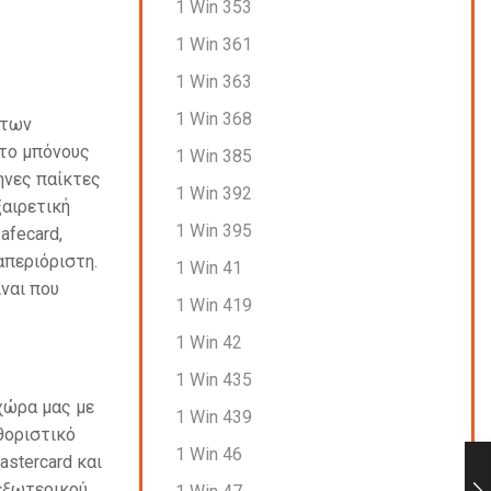
1 Win 353
1 Win 361
1 Win 363
1 Win 368
 των
 το μπόνους
1 Win 385
ηνες παίκτες
1 Win 392
ξαιρετική
1 Win 395
afecard,
 απεριόριστη.
1 Win 41
ίναι που
1 Win 419
1 Win 42
1 Win 435
 χώρα μας με
1 Win 439
αθοριστικό
1 Win 46
astercard και
 εξωτερικού