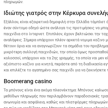
πληρωμών.
Ιδιώτης γιατρός στην Κέρκυρα συνελή
Εξάλλου, είναι εξαιρετικά δημοφιλή στην Ελλάδα τάμπλετ ό
έναν σύντομο οδηγό ώστε ανάλογα τις προτιμήσεις να μπο
παιχνίδια στο ίντερνετ. Επιπλέον, έχουν βελτιώσει την 
αναλήψεις. Σήμερα υπάρχουν πλέον αρκετά νομιμα καζινο μ
θέτουν όρια και να αναγνωρίζουν τα σημάδια του προβληματ
μικρότερη συλλογή παιχνιδιών, την οποία όμως προσπαθού
κολοσσοί, υπάρχουν και τα 2ης γραμμής, τα οποία ναι μεν ε
αξιόπιστο καζίνο για κινητά, περάστε από τη διαδικασία 
και επιλέξτε το αγαπημένο σας παιχνίδι για να ξεκινήσετε τ
Boomerang casino
Τα μπόνους είναι ένα ακόμα πλεονέκτημα: Μπόνους καλωσορ
μεθόδων πληρωμής που περιλαμβάνουν παραδοσιακές τραπε
ανωνυμία και ασφάλεια, καθώς και πλατφόρμες πληρωμών 