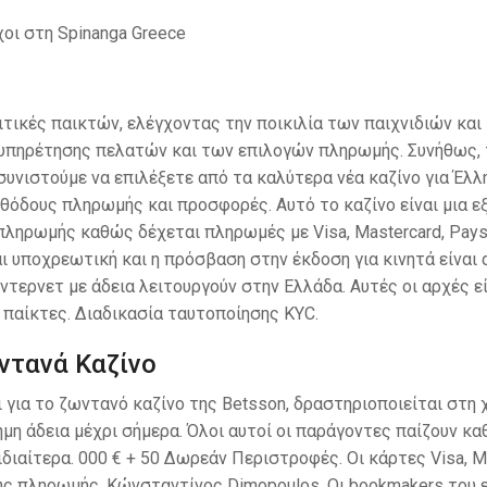
ριτικές παικτών, ελέγχοντας την ποικιλία των παιχνιδιών και
υπηρέτησης πελατών και των επιλογών πληρωμής. Συνήθως,
υνιστούμε να επιλέξετε από τα καλύτερα νέα καζίνο για Έλλ
εθόδους πληρωμής και προσφορές. Αυτό το καζίνο είναι μια ε
 πληρωμής καθώς δέχεται πληρωμές με Visa, Mastercard, Pays
είναι υποχρεωτική και η πρόσβαση στην έκδοση για κινητά είναι
ντερνετ με άδεια λειτουργούν στην Ελλάδα. Αυτές οι αρχές ε
παίκτες. Διαδικασία ταυτοποίησης KYC.
ωντανά Καζίνο
και για το ζωντανό καζίνο της Betsson, δραστηριοποιείται στη
ημη άδεια μέχρι σήμερα. Όλοι αυτοί οι παράγοντες παίζουν κ
 ιδιαίτερα. 000 € + 50 Δωρεάν Περιστροφές. Οι κάρτες Visa, M
ους πληρωμής. Κώνσταντίνος Dimopoulos. Οι bookmakers του