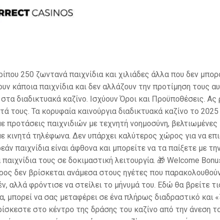
ίπου 250 ζωντανά παιχνίδια και χιλιάδες άλλα που δεν μπορ
ν κάποια παιχνίδια και δεν αλλάζουν την προτίμηση τους αυ
τα διαδικτυακά καζίνο. Ισχύουν Όροι και Προϋποθέσεις. Ας 
τά τους. Τα κορυφαία καινούργια διαδικτυακά καζίνο το 2025
με προτάσεις παιχνιδιών με τεχνητή νοημοσύνη, βελτιωμένες
με κινητά τηλέφωνα. Δεν υπάρχει καλύτερος χώρος για να επ
άν παιχνίδια είναι άφθονα και μπορείτε να τα παίξετε με την
 παιχνίδια τους σε δοκιμαστική λειτουργία. 🎁 Welcome Bon
δρος δεν βρίσκεται ανάμεσα στους ηγέτες που παρακολουθού
ν, αλλά φρόντισε να στείλει το μήνυμά του. Εδώ θα βρείτε τ
μα, μπορεί να σας μεταφέρει σε ένα πλήρως διαδραστικό και 
ρίσκεστε στο κέντρο της δράσης του καζίνο από την άνεση τ