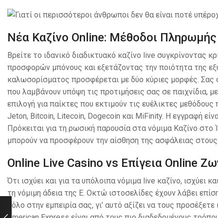
Νέα Καζίνο Online: Μέθοδοι Πληρωμής
Βρείτε το ιδανικό διαδικτυακό καζίνο live συγκρίνοντας κ
προσφορών μπόνους και εξετάζοντας την ποιότητα της εξ
καλωσορίσματος προσφέρεται με δύο κύριες μορφές. Σας σ
που λαμβάνουν υπόψη τις προτιμήσεις σας σε παιχνίδια, μ
επιλογή για παίκτες που εκτιμούν τις ευέλικτες μεθόδους
Jeton, Bitcoin, Litecoin, Dogecoin και MiFinity. Η εγγραφή 
Πρόκειται για τη ρωσική παρουσία στα νόμιμα Καζίνο στο Ί
μπορούν να προσφέρουν την αίσθηση της ασφάλειας στους 
Online Live Casino vs Επίγεια Online Ζ
Ότι ισχύει και για τα υπόλοιπα νόμιμα live καζίνο, ισχύει 
τη νόμιμη άδεια της Ε. Οκτώ ιστοσελίδες έχουν λάβει επίσ
ρόλο στην εμπειρία σας, γι’ αυτό αξίζει να τους προσέξετε
American Express είναι από τους πιο διαδεδομένους τρόπ