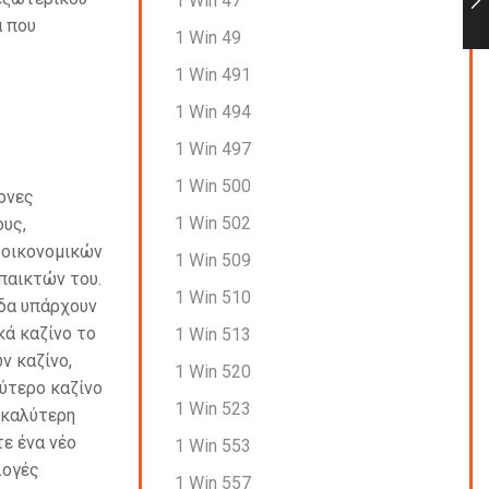
1 Win 47
α που
1 Win 49
1 Win 491
1 Win 494
1 Win 497
1 Win 500
ονες
1 Win 502
ους,
 οικονομικών
1 Win 509
παικτών του.
1 Win 510
άδα υπάρχουν
κά καζίνο το
1 Win 513
ν καζίνο,
1 Win 520
λύτερο καζίνο
1 Win 523
ν καλύτερη
τε ένα νέο
1 Win 553
λογές
1 Win 557