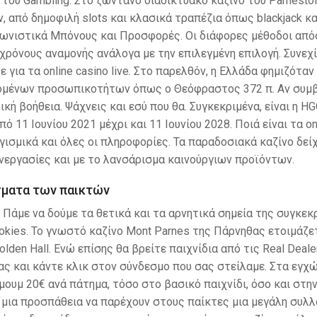
του Gambling. Στο ζωντανό διαδικτυακό καζίνο του Pamestoi
 από δημοφιλή slots και κλασικά τραπέζια όπως blackjack και 
ταγωνιστικά Μπόνους και Προσφορές. Οι διάφορες μέθοδοι απ
χρόνους αναμονής ανάλογα με την επιλεγμένη επιλογή. Συνεχ
 για τα online casino live. Στο παρελθόν, η Ελλάδα φημιζόταν
νομένων προσωπικοτήτων όπως ο Θεόφραστος 372 π. Αν συμβ
κή βοήθεια. Ψάχνεις και εσύ που θα. Συγκεκριμένα, είναι η H
11 Ιουνίου 2021 μέχρι και 11 Ιουνίου 2028. Ποιά είναι τα onl
ογισμικά και όλες οι πληροφορίες. Τα παραδοσιακά καζίνο δεί
υνεργασίες και με το λανσάρισμα καινούργιων προϊόντων.
σματα των παικτών
. Πάμε να δούμε τα θετικά και τα αρνητικά σημεία της συγκεκ
okies. Το γνωστό καζίνο Mont Parnes της Πάρνηθας ετοιμάζε
den Hall. Ενώ επίσης θα βρείτε παιχνίδια από τις Real Dealer
σας και κάντε κλικ στον σύνδεσμο που σας στείλαμε. Στα εγχ
μουμ 20€ ανά πάτημα, τόσο στο βασικό παιχνίδι, όσο και στη
α μια προσπάθεια να παρέχουν στους παίκτες μια μεγάλη συλλ