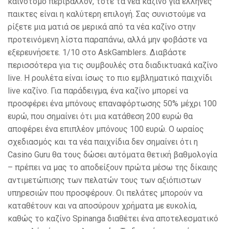
καινοτόμο περιβάλλον, τότε τα νεα καζινο για ελληνες
παικτες είναι η καλύτερη επιλογή. Σας συνιστούμε να
ρίξετε μια ματιά σε μερικά από τα νέα καζίνο στην
προτεινόμενη λίστα παραπάνω, αλλά μην φοβάστε να
εξερευνήσετε. 1/10 στο AskGamblers. Διαβάστε
περισσότερα για τις συμβουλές στα διαδικτυακά καζίνο
live. Η ρουλέτα είναι ίσως το πιο εμβληματικό παιχνίδι
live καζίνο. Για παράδειγμα, ένα καζίνο μπορεί να
προσφέρει ένα μπόνους επαναφόρτωσης 50% μέχρι 100
ευρώ, που σημαίνει ότι μια κατάθεση 200 ευρώ θα
αποφέρει ένα επιπλέον μπόνους 100 ευρώ. Ο ωραίος
σχεδιασμός και τα νέα παιχνίδια δεν σημαίνει ότι η
Casino Guru θα τους δώσει αυτόματα θετική βαθμολογία
– πρέπει να μας το αποδείξουν πρώτα μέσω της δίκαιης
αντιμετώπισης των πελατών τους των αξιόπιστων
υπηρεσιών που προσφέρουν. Οι πελάτες μπορούν να
καταθέτουν και να αποσύρουν χρήματα με ευκολία,
καθώς το καζίνο Spinanga διαθέτει ένα αποτελεσματικό