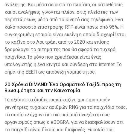
ανάληψης. Και μέσα σε αυτό το πλαίσιο, οι καταθέσεις
και οι αναλήψεις γίνονται πλέον, στις πλείστες των
περιπτώσεων, μέσα από το κινητό σας τηλέφωνο. Ένα
καλό ποσοστό επιστροφής RTP είναι πάνω από 95%. Η
συγκεκριμένη εταιρία είναι εκείνη η οποία διαχειρίζεται
το καζίνο στο Λουτράκι από το 2020 και επίσης
δρομολογεί το αίτημα της που θα αφορά τα τυχερά
παιχνίδια. Το μόνο που χρειάζεσαι είναι ένας
υπολογιστής ή ένα κινητό και σύνδεση στο internet. Το
σήμα της ΕΕΕΠ ως απόδειξη νομιμότητας.
20 Χρόνια DIMAND: Ένα Οραματικό Ταξίδι προς τη
Βιωσιμότητα και την Καινοτομία
Τα αξιόπιστα διαδικτυακά καζίνο χρησιμοποιούν
γεννήτριες τυχαίων αριθμών RNG για τα παιχνίδια τους,
τα οποία ελέγχονται τακτικά από ανεξάρτητους
οργανισμούς όπως ο eCOGRA, για να διασφαλίσουν ότι
το παιχνίδι είναι δίκαιο και διαφανές. Ευκολία του