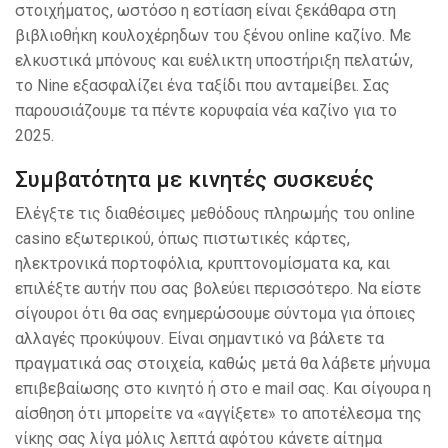
στοιχήματος, ωστόσο η εστίαση είναι ξεκάθαρα στη
βιβλιοθήκη κουλοχέρηδων του ξένου online καζίνο. Με
ελκυστικά μπόνους και ευέλικτη υποστήριξη πελατών,
το Nine εξασφαλίζει ένα ταξίδι που ανταμείβει. Σας
παρουσιάζουμε τα πέντε κορυφαία νέα καζίνο για το
2025.
Συμβατότητα με κινητές συσκευές
Ελέγξτε τις διαθέσιμες μεθόδους πληρωμής του online
casino εξωτερικού, όπως πιστωτικές κάρτες,
ηλεκτρονικά πορτοφόλια, κρυπτονομίσματα κα, και
επιλέξτε αυτήν που σας βολεύει περισσότερο. Να είστε
σίγουροι ότι θα σας ενημερώσουμε σύντομα για όποιες
αλλαγές προκύψουν. Είναι σημαντικό να βάλετε τα
πραγματικά σας στοιχεία, καθώς μετά θα λάβετε μήνυμα
επιβεβαίωσης στο κινητό ή στο e mail σας. Και σίγουρα η
αίσθηση ότι μπορείτε να «αγγίξετε» το αποτέλεσμα της
νίκης σας λίγα μόλις λεπτά αφότου κάνετε αίτημα