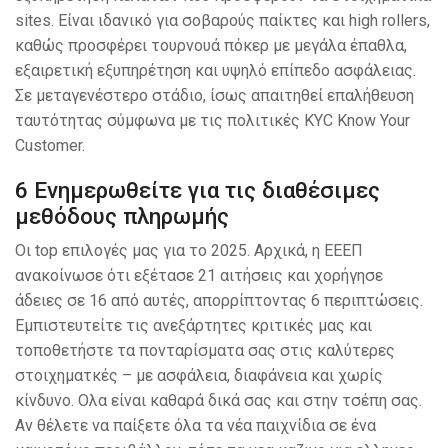
sites. Είναι ιδανικό για σοβαρούς παίκτες και high rollers,
καθώς προσφέρει τουρνουά πόκερ με μεγάλα έπαθλα,
εξαιρετική εξυπηρέτηση και υψηλό επίπεδο ασφάλειας.
Σε μεταγενέστερο στάδιο, ίσως απαιτηθεί επαλήθευση
ταυτότητας σύμφωνα με τις πολιτικές KYC Know Your
Customer.
6 Ενημερωθείτε για τις διαθέσιμες
μεθόδους πληρωμής
Οι top επιλογές μας για το 2025. Αρχικά, η ΕΕΕΠ
ανακοίνωσε ότι εξέτασε 21 αιτήσεις και χορήγησε
άδειες σε 16 από αυτές, απορρίπτοντας 6 περιπτώσεις.
Εμπιστευτείτε τις ανεξάρτητες κριτικές μας και
τοποθετήστε τα πονταρίσματα σας στις καλύτερες
στοιχηματκές – με ασφάλεια, διαφάνεια και χωρίς
κίνδυνο. Ολα είναι καθαρά δικά σας και στην τσέπη σας.
Αν θέλετε να παίξετε όλα τα νέα παιχνίδια σε ένα