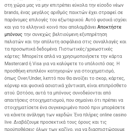
στη χώρα μας να μην επιτρέπει εύκολα την είσοδο νέων
brands, ένας μεγάλος αριθμός παικτών έχει στραφεί σε
παράνομες επιλογές του εξωτερικού. Αυτό φυσικά ισχύει
και για το ελληνικό κοινό που απολαμβάνει
Αποκτήστε
μπόνους
την συνεχώς βελτιούμενη εξυπηρέτηση
πελατών και την απόλυτη ασφάλεια στις συναλλαγές και
τα προσωπικά δεδομένα. Πιστωτικές/χρεωστικές
κάρτες: Μπορείτε απλά να χρησιμοποιήσετε την κάρτα
Mastercard ή Visa για να καλύψετε το υπόλοιπό σας. Η
προσθήκη επιπλέον κατηγοριών για στοιχηματισμό,
όπως Over/Under, λεπτό που θα ανοίξει το σκορ, κάρτες,
κόρνερ και φυσικά ασιατικά χάντικαπ, είναι επιπρόσθετο
ατού. Ωστόσο, αυτά τα μπόνους συνοδεύονται από
απαιτήσεις στοιχηματισμού, που σημαίνει ότι πρέπει να
στοιχηματίσετε ένα συγκεκριμένο ποσό πριν μπορέσετε
να κάνετε ανάληψη των κερδών. Ένα πλήρες online casino
live. Διαβάζουμε προσεκτικά τους όρους και τις
προϋποθέσεις όλων των καζίνο, για να διασπιστώσουμε