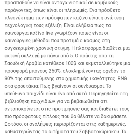
προσπαθούν να είναι ανταγωνιστικοί σε κομβικούς
παράγοντες, όπως είναι οι πληρωμές. Ένα πρόσθετο
πλεονέκτημα των πρόσφατων καζίνο είναι η ανώτερη
τεχνολογική τους εξέλιξη. Είναι αλήθεια πως τα
καινούργια καζίνο live γνωρίζουν ποιες είναι οι
καινούργιες μέθοδοι που προτιμά ο κόσμος στη
συγκεκριμένη χρονική στιγμή. Η πλατφόρμα διαθέτει μια
εκτενή συλλογή με πάνω από 5. Ο παίκτης από τη
Σαουδική Αραβία κατέθεσε 100$ και εκμεταλλεύτηκε μια
προσφορά μπόνους 250%, ολοκληρώνοντας σχεδόν το
80% της απαιτούμενης στοιχηματικής ικανότητας. RNG
στα φρουτάκια: Πως βγαίνουν οι συνδυασμοί. Το
υπεύθυνο παιχνίδι είναι ένα από αυτά. Περιηγηθείτε στη
βιβλιοθήκη παιχνιδιών για να βεβαιωθείτε ότι
ανταποκρίνεται στις προτιμήσεις σας και διαθέτει τους
πιο πρόσφατους τίτλους που θα θέλατε να δοκιμάσετε.
Ωστόσο, οι αναλήψεις περιορίζονται στις καθημερινές,
καθυστερώντας τα αιτήματα του Σαββατοκύριακου. Τα