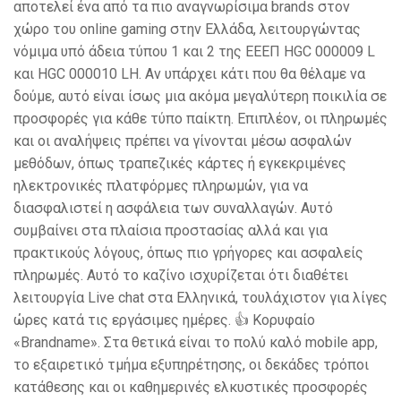
αποτελεί ένα από τα πιο αναγνωρίσιμα brands στον
χώρο του online gaming στην Ελλάδα, λειτουργώντας
νόμιμα υπό άδεια τύπου 1 και 2 της ΕΕΕΠ HGC 000009 L
και HGC 000010 LH. Αν υπάρχει κάτι που θα θέλαμε να
δούμε, αυτό είναι ίσως μια ακόμα μεγαλύτερη ποικιλία σε
προσφορές για κάθε τύπο παίκτη. Επιπλέον, οι πληρωμές
και οι αναλήψεις πρέπει να γίνονται μέσω ασφαλών
μεθόδων, όπως τραπεζικές κάρτες ή εγκεκριμένες
ηλεκτρονικές πλατφόρμες πληρωμών, για να
διασφαλιστεί η ασφάλεια των συναλλαγών. Αυτό
συμβαίνει στα πλαίσια προστασίας αλλά και για
πρακτικούς λόγους, όπως πιο γρήγορες και ασφαλείς
πληρωμές. Αυτό το καζίνο ισχυρίζεται ότι διαθέτει
λειτουργία Live chat στα Ελληνικά, τουλάχιστον για λίγες
ώρες κατά τις εργάσιμες ημέρες. 👍 Κορυφαίο
«Brandname». Στα θετικά είναι το πολύ καλό mobile app,
το εξαιρετικό τμήμα εξυπηρέτησης, οι δεκάδες τρόποι
κατάθεσης και οι καθημερινές ελκυστικές προσφορές