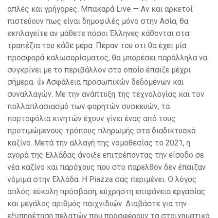
απλές και γρήγορες. Μπακαρά Live — Αν και αρκετοί
πιστεύουν πως είναι δημοφιλές μόνο στην Ασία, θα
εκπλαγείτε αν μάθετε πόσοι Έλληνες κάθονται στα
τραπέζια του κάθε μέρα. Πέραν του οτι θα έχει μία
προσφορά καλωσορίσματος, θα μπορέσει παράλληλα να
συγκρίνει με το περιβάλλον στο οποίο έπαιζε μέχρι
σήμερα. 👍 Ασφάλεια προσωπικών δεδομένων και
συναλλαγών. Με την ανάπτυξη της τεχνολογίας και τον
πολλαπλασιασμό των φορητών συσκευών, τα
πορτοφόλια κινητών έχουν γίνει ένας από τους
προτιμώμενους τρόπους πληρωμής στα διαδικτυακά
καζίνο. Μετά την αλλαγή της νομοθεσίας το 2021, η
αγορά της Ελλάδας άνοιξε επιτρέποντας την είσοδο σε
νέα καζίνο και παρόχους που στο παρελθόν δεν έπαιζαν
νόμιμα στην Ελλάδα. Η Piazza σας περιμένει. Ο λόγος
απλός: εύκολη πρόσβαση, εύχρηστη επιφάνεια εργασίας
και μεγάλος αριθμός παιχνιδιών. Διαβάστε για την
εξυπηρέτηση πελατών που προσφέρουν τα στοιχηματικά