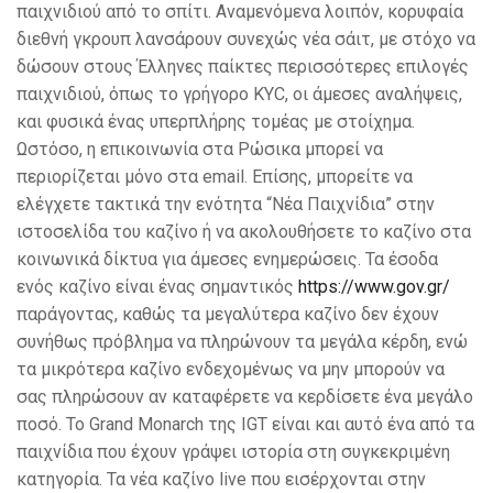
παιχνιδιού από το σπίτι. Αναμενόμενα λοιπόν, κορυφαία
διεθνή γκρουπ λανσάρουν συνεχώς νέα σάιτ, με στόχο να
δώσουν στους Έλληνες παίκτες περισσότερες επιλογές
παιχνιδιού, όπως το γρήγορο KYC, οι άμεσες αναλήψεις,
και φυσικά ένας υπερπλήρης τομέας με στοίχημα.
Ωστόσο, η επικοινωνία στα Ρώσικα μπορεί να
περιορίζεται μόνο στα email. Επίσης, μπορείτε να
ελέγχετε τακτικά την ενότητα “Νέα Παιχνίδια” στην
ιστοσελίδα του καζίνο ή να ακολουθήσετε το καζίνο στα
κοινωνικά δίκτυα για άμεσες ενημερώσεις. Τα έσοδα
ενός καζίνο είναι ένας σημαντικός
https://www.gov.gr/
παράγοντας, καθώς τα μεγαλύτερα καζίνο δεν έχουν
συνήθως πρόβλημα να πληρώνουν τα μεγάλα κέρδη, ενώ
τα μικρότερα καζίνο ενδεχομένως να μην μπορούν να
σας πληρώσουν αν καταφέρετε να κερδίσετε ένα μεγάλο
ποσό. Το Grand Monarch της IGT είναι και αυτό ένα από τα
παιχνίδια που έχουν γράψει ιστορία στη συγκεκριμένη
κατηγορία. Τα νέα καζίνο live που εισέρχονται στην