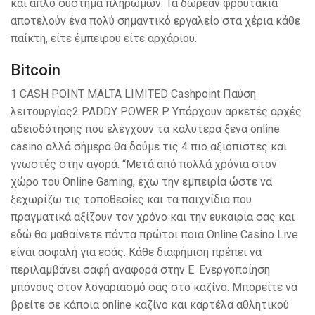
και απλό σύστημα πληρωμών. Τα δωρεάν φρουτάκια
αποτελούν ένα πολύ σημαντικό εργαλείο στα χέρια κάθε
παίκτη, είτε έμπειρου είτε αρχάριου.
Bitcoin
1 CASH POINT MALTA LIMITED Cashpoint Παύση
λειτουργίας2 PADDY POWER P. Υπάρχουν αρκετές αρχές
αδειοδότησης που ελέγχουν τα καλυτερα ξενα online
casino αλλά σήμερα θα δούμε τις 4 πιο αξιόπιστες και
γνωστές στην αγορά. “Μετά από πολλά χρόνια στον
χώρο του Online Gaming, έχω την εμπειρία ώστε να
ξεχωρίζω τις τοποθεσίες και τα παιχνίδια που
πραγματικά αξίζουν τον χρόνο και την ευκαιρία σας και
εδώ θα μαθαίνετε πάντα πρώτοι ποια Online Casino Live
είναι ασφαλή για εσάς. Κάθε διαφήμιση πρέπει να
περιλαμβάνει σαφή αναφορά στην Ε. Ενεργοποίηση
μπόνους στον λογαριασμό σας στο καζίνο. Μπορείτε να
βρείτε σε κάποια online καζίνο και καρτέλα αθλητικού