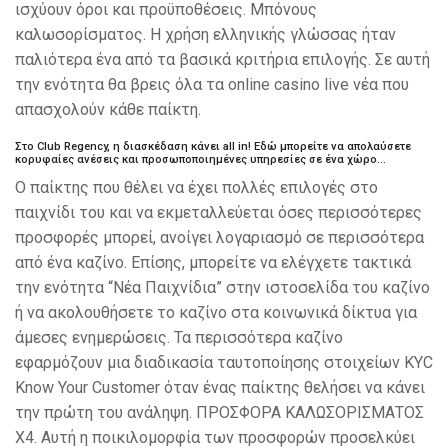
ισχύουν όροι και προϋποθέσεις. Μπόνους
καλωσορίσματος. Η χρήση ελληνικής γλώσσας ήταν
παλιότερα ένα από τα βασικά κριτήρια επιλογής. Σε αυτή
την ενότητα θα βρεις όλα τα online casino live νέα που
απασχολούν κάθε παίκτη.
Στο Club Regency, η διασκέδαση κάνει all in! Εδώ μπορείτε να απολαύσετε
κορυφαίες ανέσεις και προσωποποιημένες υπηρεσίες σε ένα χώρο…
Ο παίκτης που θέλει να έχει πολλές επιλογές στο
παιχνίδι του και να εκμεταλλεύεται όσες περισσότερες
προσφορές μπορεί, ανοίγει λογαριασμό σε περισσότερα
από ένα καζίνο. Επίσης, μπορείτε να ελέγχετε τακτικά
την ενότητα “Νέα Παιχνίδια” στην ιστοσελίδα του καζίνο
ή να ακολουθήσετε το καζίνο στα κοινωνικά δίκτυα για
άμεσες ενημερώσεις. Τα περισσότερα καζίνο
εφαρμόζουν μια διαδικασία ταυτοποίησης στοιχείων KYC
Know Your Customer όταν ένας παίκτης θελήσει να κάνει
την πρώτη του ανάληψη. ΠΡΟΣΦΟΡΑ ΚΑΛΩΣΟΡΙΣΜΑΤΟΣ
X4. Αυτή η ποικιλομορφία των προσφορών προσελκύει