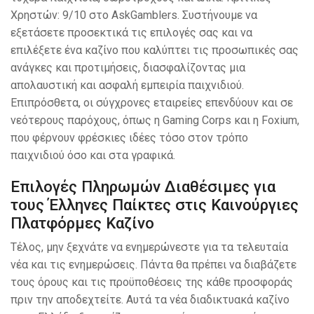
Χρηστών: 9/10 στο AskGamblers. Συστήνουμε να
εξετάσετε προσεκτικά τις επιλογές σας και να
επιλέξετε ένα καζίνο που καλύπτει τις προσωπικές σας
ανάγκες και προτιμήσεις, διασφαλίζοντας μια
απολαυστική και ασφαλή εμπειρία παιχνιδιού.
Επιπρόσθετα, οι σύγχρονες εταιρείες επενδύουν και σε
νεότερους παρόχους, όπως η Gaming Corps και η Foxium,
που φέρνουν φρέσκιες ιδέες τόσο στον τρόπο
παιχνιδιού όσο και στα γραφικά.
Επιλογές Πληρωμών Διαθέσιμες για
τους Έλληνες Παίκτες στις Καινούργιες
Πλατφόρμες Καζίνο
Τέλος, μην ξεχνάτε να ενημερώνεστε για τα τελευταία
νέα και τις ενημερώσεις. Πάντα θα πρέπει να διαβάζετε
τους όρους και τις προϋποθέσεις της κάθε προσφοράς
πριν την αποδεχτείτε. Αυτά τα νέα διαδικτυακά καζίνο