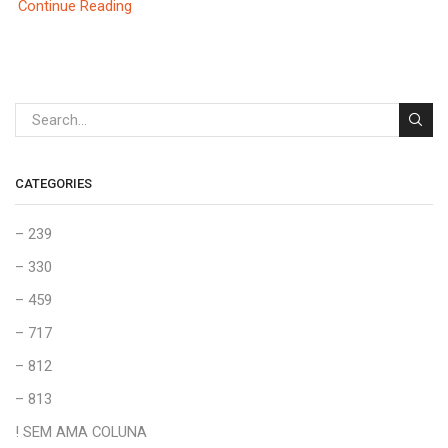
Continue Reading
CATEGORIES
– 239
– 330
– 459
– 717
– 812
– 813
! SEM AMA COLUNA