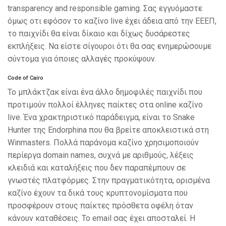
transparency and responsible gaming. Σας εγγυόμαστε
όμως οτι εφόσον το καζίνο live έχει άδεια από την ΕΕΕΠ,
το παιχνίδι θα είναι δίκαιο και δίχως δυσάρεστες
εκπλήξεις. Να είστε σίγουροι ότι θα σας ενημερώσουμε
σύντομα για όποιες αλλαγές προκύψουν.
Code of Cairo
Το μπλάκτζακ είναι ένα άλλο δημοφιλές παιχνίδι που
προτιμούν πολλοί έλληνες παίκτες στα online καζίνο
live. Ένα χρακτηριστικό παράδειγμα, είναι το Snake
Hunter της Endorphina που θα βρείτε αποκλειστικά στη
Winmasters. Πολλά παράνομα καζίνο χρησιμοποιούν
περίεργα domain names, συχνά με αριθμούς, λέξεις
κλειδιά και καταλήξεις που δεν παραπέμπουν σε
γνωστές πλατφόρμες. Στην πραγματικότητα, ορισμένα
καζίνο έχουν τα δικά τους κρυπτονομίσματα που
προσφέρουν στους παίκτες πρόσθετα οφέλη όταν
κάνουν καταθέσεις. Το email σας έχει αποσταλεί. Η