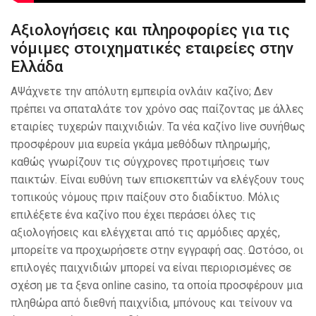
Αξιολογήσεις και πληροφορίες για τις
νόμιμες στοιχηματικές εταιρείες στην
Ελλάδα
ΑΨάχνετε την απόλυτη εμπειρία ονλάιν καζίνο; Δεν
πρέπει να σπαταλάτε τον χρόνο σας παίζοντας με άλλες
εταιρίες τυχερών παιχνιδιών. Τα νέα καζίνο live συνήθως
προσφέρουν μια ευρεία γκάμα μεθόδων πληρωμής,
καθώς γνωρίζουν τις σύγχρονες προτιμήσεις των
παικτών. Είναι ευθύνη των επισκεπτών να ελέγξουν τους
τοπικούς νόμους πριν παίξουν στο διαδίκτυο. Μόλις
επιλέξετε ένα καζίνο που έχει περάσει όλες τις
αξιολογήσεις και ελέγχεται από τις αρμόδιες αρχές,
μπορείτε να προχωρήσετε στην εγγραφή σας. Ωστόσο, οι
επιλογές παιχνιδιών μπορεί να είναι περιορισμένες σε
σχέση με τα ξενα online casino, τα οποία προσφέρουν μια
πληθώρα από διεθνή παιχνίδια, μπόνους και τείνουν να