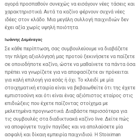
αγορά προσπαθούν συνεχώς να εισάγουν νέες τάσεις και
χαρακτηριστικά. Αυτά τα καζίνο φέρνουν συχνά νέες
ιδέες στον κλάδο. Μια μεγάλη συλλογή παιχνιδιών δεν
έχει αξία χωρίς υψηλή ποιότητα.
Ιωάννης Δεμέναγας
Σε κάθε περίπτωση, σας συμβουλεύουμε να διαβάζετε
την πλήρη αξιολόγησή μας προτού ξεκινήσετε να παίζετε
σε οποιοδήποτε καζίνο, ώστε να μαθαίνετε τα πάντα όσα
πρέπει να γνωρίζετε για να αποφασίζετε αν πρόκειται
για καλή επιλογή για εσάς ή όχι. Το κλειδί με μία
στοιχηματική εταιρία είναι να βεβαιωθείτε ότι της έχετε
εμπιστοσύνη και ότι είναι ένας αξιόπιστος εταίρος στις
επιδιώξεις που έχετε παίζοντας στοίχημα με
μελετημένα προγνωστικά. Διαβάστε περισσότερα για
τις συμβουλές στα διαδικτυακά καζίνο live. Δείτε πώς
να αποφύγετε τυχόν παγίδες και να απολαύσετε μία
ασφαλή και δίκαιη εμπειρία παιχνιδιού. Η Stoiximan